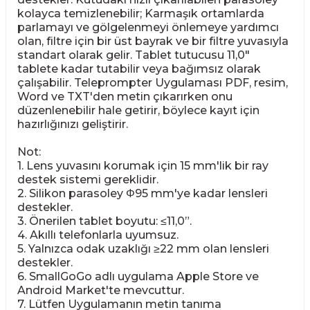
kolayca temizlenebilir; Karmaşık ortamlarda
parlamayı ve gölgelenmeyi önlemeye yardımcı
olan, filtre için bir üst bayrak ve bir filtre yuvasıyla
standart olarak gelir. Tablet tutucusu 11,0"
tablete kadar tutabilir veya bağımsız olarak
çalışabilir. Teleprompter Uygulaması PDF, resim,
Word ve TXT'den metin çıkarırken onu
düzenlenebilir hale getirir, böylece kayıt için
hazırlığınızı geliştirir.
Not:
1. Lens yuvasını korumak için 15 mm'lik bir ray
destek sistemi gereklidir.
2. Silikon parasoley Φ95 mm'ye kadar lensleri
destekler.
3. Önerilen tablet boyutu: ≤11,0”.
4. Akıllı telefonlarla uyumsuz.
5. Yalnızca odak uzaklığı ≥22 mm olan lensleri
destekler.
6. SmallGoGo adlı uygulama Apple Store ve
Android Market'te mevcuttur.
7. Lütfen Uygulamanın metin tanıma