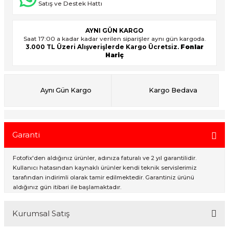
Satış ve Destek Hattı
AYNI GÜN KARGO
ık Setleri
ar
Saat 17:00 a kadar kadar verilen siparişler aynı gün kargoda.
3.000 TL Üzeri Alışverişlerde Kargo Ücretsiz.
Fonlar
Hariç
onlar
rlar
Aynı Gün Kargo
Kargo Bedava
Garanti
Fotofix'den aldığınız ürünler, adınıza faturalı ve 2 yıl garantilidir.
Kullanıcı hatasından kaynaklı ürünler kendi teknik servislerimiz
tarafından indirimli olarak tamir edilmektedir. Garantiniz ürünü
aldığınız gün itibari ile başlamaktadır.
Kurumsal Satış