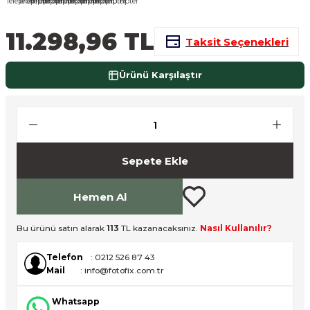
nsleri
m Cihazları
Aksesuarları
11.298,96 TL
Taksit Seçenekleri
aları
onlar
Ürünü Karşılaştır
nları
ndalar
 Işıklar
Sepete Ekle
om Standlar
Hemen Al
esuarları
Bu ürünü satın alarak
113
TL kazanacaksınız.
Nasıl Kullanılır?
Işıklar
uar
Telefon
: 0212 526 87 43
Mail
: info@fotofix.com.tr
Işık Setleri
Whatsapp