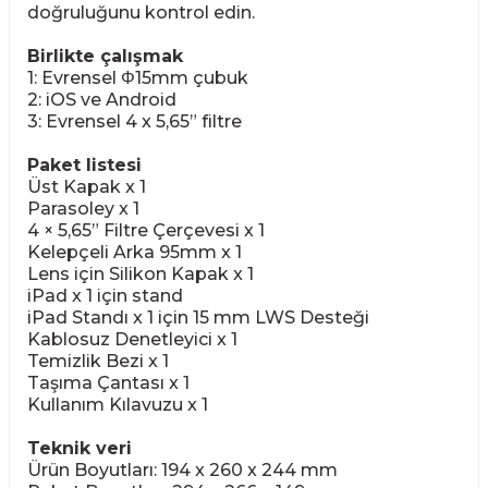
doğruluğunu kontrol edin.
Birlikte çalışmak
1: Evrensel Φ15mm çubuk
2: iOS ve Android
3: Evrensel 4 x 5,65” filtre
Paket listesi
Üst Kapak x 1
Parasoley x 1
4 × 5,65” Filtre Çerçevesi x 1
Kelepçeli Arka 95mm x 1
Lens için Silikon Kapak x 1
iPad x 1 için stand
iPad Standı x 1 için 15 mm LWS Desteği
Kablosuz Denetleyici x 1
Temizlik Bezi x 1
Taşıma Çantası x 1
Kullanım Kılavuzu x 1
Teknik veri
Ürün Boyutları: 194 x 260 x 244 mm