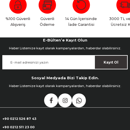
Yorum Yaz
%100 Güvenli
Güvenli
14 Gün İçerisinde
3000 TL ve
Alışveriş
Ödeme
İade Garantisi
Ücretsiz 
E-Bülten’e Kayıt Olun
Haber Listemize kayıt olarak kampanyalardan, haberdar olabilirsiniz.
Kayıt Ol
Sosyal Medyada Bizi Takip Edin.
Haber Listemize kayıt olarak kampanyalardan, haberdar olabilirsiniz.
+90 0212 526 87 43
+90 0212 511 23 00