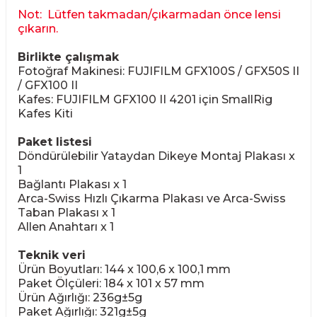
Not: Lütfen takmadan/çıkarmadan önce lensi
çıkarın.
Birlikte çalışmak
Fotoğraf Makinesi: FUJIFILM GFX100S / GFX50S II
/ GFX100 II
Kafes: FUJIFILM GFX100 II 4201 için SmallRig
Kafes Kiti
Paket listesi
Döndürülebilir Yataydan Dikeye Montaj Plakası x
1
Bağlantı Plakası x 1
Arca-Swiss Hızlı Çıkarma Plakası ve Arca-Swiss
Taban Plakası x 1
Allen Anahtarı x 1
Teknik veri
Ürün Boyutları: 144 x 100,6 x 100,1 mm
Paket Ölçüleri: 184 x 101 x 57 mm
Ürün Ağırlığı: 236g±5g
Paket Ağırlığı: 321g±5g