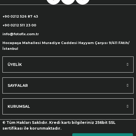
+90 0212 526 87 43
+90 0212 511 23 00
info@fotofix.com.tr
Hocapaşa Mahallesi Muradiye Caddesi Hayyam Çarşısı 9/411 FAtih/
İstanbul
ÜYELİK
SAYFALAR
KURUMSAL
© Tüm Hakları Saklıdır. Kredi kartı bilgileriniz 256bit SSL
sertifikası ile korunmaktadır.