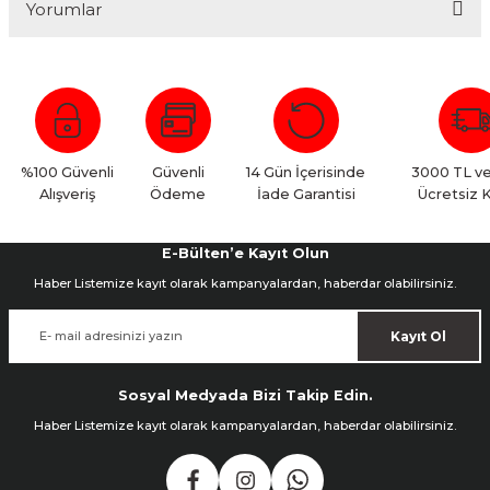
Yorumlar
Bu ürüne ilk yorumu siz yapın!
Yorum Yaz
%100 Güvenli
Güvenli
14 Gün İçerisinde
3000 TL ve
Alışveriş
Ödeme
İade Garantisi
Ücretsiz 
E-Bülten’e Kayıt Olun
Haber Listemize kayıt olarak kampanyalardan, haberdar olabilirsiniz.
Kayıt Ol
Sosyal Medyada Bizi Takip Edin.
Haber Listemize kayıt olarak kampanyalardan, haberdar olabilirsiniz.