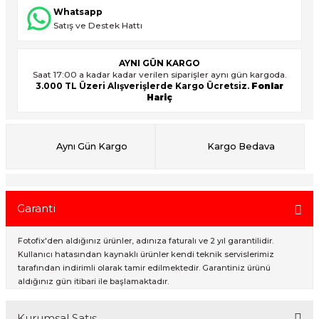
Whatsapp
Satış ve Destek Hattı
ık Setleri
ar
AYNI GÜN KARGO
Saat 17:00 a kadar kadar verilen siparişler aynı gün kargoda.
onlar
3.000 TL Üzeri Alışverişlerde Kargo Ücretsiz.
Fonlar
Hariç
rlar
Aynı Gün Kargo
Kargo Bedava
Garanti
Fotofix'den aldığınız ürünler, adınıza faturalı ve 2 yıl garantilidir.
Kullanıcı hatasından kaynaklı ürünler kendi teknik servislerimiz
tarafından indirimli olarak tamir edilmektedir. Garantiniz ürünü
aldığınız gün itibari ile başlamaktadır.
Kurumsal Satış