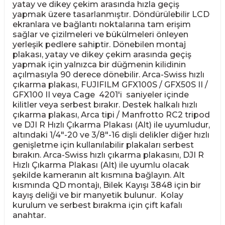
yatay ve dikey çekim arasında hızla geçiş
yapmak üzere tasarlanmıştır. Döndürülebilir LCD
ekranlara ve bağlantı noktalarına tam erişim
sağlar ve çizilmeleri ve bükülmeleri önleyen
yerleşik pedlere sahiptir. Dönebilen montaj
plakası, yatay ve dikey çekim arasında geçiş
yapmak için yalnızca bir düğmenin kilidinin
açılmasıyla 90 derece dönebilir. Arca-Swiss hızlı
çıkarma plakası, FUJIFILM GFX100S / GFX50S II /
GFX100 II veya Cage 4201'i saniyeler içinde
kilitler veya serbest bırakır. Destek halkalı hızlı
çıkarma plakası, Arca tipi / Manfrotto RC2 tripod
ve DJI R Hızlı Çıkarma Plakası (Alt) ile uyumludur,
altındaki 1/4"-20 ve 3/8"-16 dişli delikler diğer hızlı
genişletme için kullanılabilir plakaları serbest
bırakın. Arca-Swiss hızlı çıkarma plakasını, DJI R
Hızlı Çıkarma Plakası (Alt) ile uyumlu olacak
şekilde kameranın alt kısmına bağlayın. Alt
kısmında QD montajı, Bilek Kayışı 3848 için bir
kayış deliği ve bir manyetik bulunur. Kolay
kurulum ve serbest bırakma için çift kafalı
anahtar.