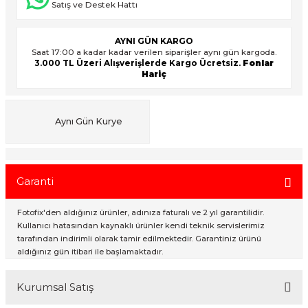
Satış ve Destek Hattı
AYNI GÜN KARGO
ık Setleri
ar
Saat 17:00 a kadar kadar verilen siparişler aynı gün kargoda.
3.000 TL Üzeri Alışverişlerde Kargo Ücretsiz.
Fonlar
Hariç
onlar
rlar
Aynı Gün Kurye
Garanti
Fotofix'den aldığınız ürünler, adınıza faturalı ve 2 yıl garantilidir.
Kullanıcı hatasından kaynaklı ürünler kendi teknik servislerimiz
tarafından indirimli olarak tamir edilmektedir. Garantiniz ürünü
aldığınız gün itibari ile başlamaktadır.
Kurumsal Satış