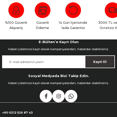
Bu ürüne ilk yorumu siz yapın!
Yorum Yaz
%100 Güvenli
Güvenli
14 Gün İçerisinde
3000 TL ve
Alışveriş
Ödeme
İade Garantisi
Ücretsiz 
E-Bülten’e Kayıt Olun
Haber Listemize kayıt olarak kampanyalardan, haberdar olabilirsiniz.
Kayıt Ol
Sosyal Medyada Bizi Takip Edin.
Haber Listemize kayıt olarak kampanyalardan, haberdar olabilirsiniz.
+90 0212 526 87 43