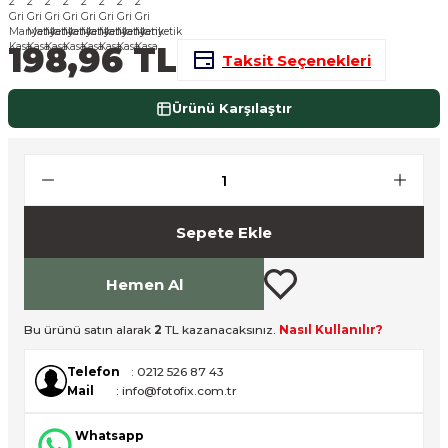
nsleri
m Cihazları
Aksesuarları
198,96 TL
Taksit Seçenekleri
aları
onlar
Ürünü Karşılaştır
nları
ndalar
 Işıklar
Sepete Ekle
om Standlar
Hemen Al
esuarları
Bu ürünü satın alarak
2
TL kazanacaksınız.
Nasıl Kullanılır?
Işıklar
uar
Telefon
: 0212 526 87 43
Mail
: info@fotofix.com.tr
Işık Setleri
Whatsapp