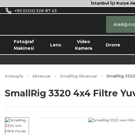
İstanbul İçi Kurye il
+90 (0212) 526 87 43
Fotoğraf
Video
Lens
Drone
Makinesi
Kamera
Anasayfa
Aksesuar
SmallRig Aksesuar
SmallRig 3320 
SmallRig 3320 4x4 Filtre Yu