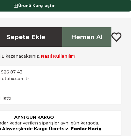
Ürünü Karşılaştır
Sepete Ekle
Hemen Al
L kazanacaksınız.
Nasıl Kullanılır?
2 526 87 43
fotofix.com.tr
 Hattı
AYNI GÜN KARGO
adar kadar verilen siparişler aynı gün kargoda.
 Alışverişlerde Kargo Ücretsiz.
Fonlar Hariç