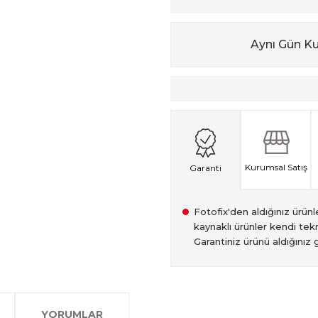
Aynı Gün K
Kurumsal Satış
Garanti
Fotofix'den aldığınız ürünler
kaynaklı ürünler kendi tekn
Garantiniz ürünü aldığınız g
2007 Yılından bu yana hiz
Kredi kartınızın limitinin
İstanbul'da seçili ürünlerin
2.el ürünlerimiz, 6 ay garan
olan www.fotofix.com.tr 
farklı kredi kartını birleşt
Bu hizmet sayesinde, İstan
tarihten itibaren geçerlidi
YORUMLAR