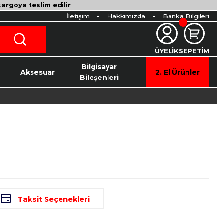
 kargoya teslim edilir
İletişim
Hakkımızda
Banka Bilgileri
ÜYELİK
SEPETİM
o
Bilgisayar
Aksesuar
2. El Ürünler
Bileşenleri
Taksit Seçenekleri