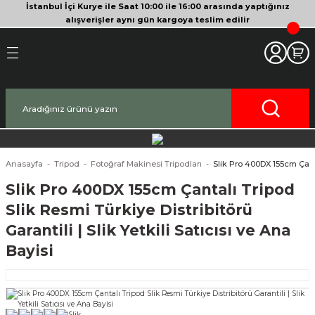
İstanbul İçi Kurye ile Saat 10:00 ile 16:00 arasında yaptığınız
Geri Dön
Geri Dön
Geri Dön
Geri Dön
Geri Dön
Geri Dön
Geri Dön
Geri Dön
Geri Dön
Geri Dön
Geri Dön
alışverişler aynı gün kargoya teslim edilir
akinesi
era
bitleyici
Bileşenleri
Makinesi
nsleri
deo Kameralar
imbal
si Tripodları
rı
af Makinesi
 Lensleri
o Kameralar
ları
yici Gimbal
eri
ripodları
af Makinesi
i
lar
ici Aksesuarları
temleri
ü Tripodlar
a
arı
ar
Anasayfa
Tripod
Fotoğraf Makinesi Tripodları
Slik Pro 400DX 155cm Çantal
Slik Pro 400DX 155cm Çantalı Tripod
af Makinesi
ertör
 Tripodları
nlar
lar
Slik Resmi Türkiye Distribitörü
Garantili | Slik Yetkili Satıcısı ve Ana
pakları
lar
Bayisi
zları
ırları
rlar
ri ve Tüyler
 Aksesuarları
rları
ı
lar