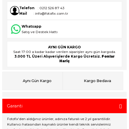
Telefon
: 0212 526 87 43
Mail
: info@fotofix.com.tr
ık Setleri
ar
Whatsapp
Satış ve Destek Hattı
onlar
rlar
AYNI GÜN KARGO
Saat 17:00 a kadar kadar verilen siparişler aynı gün kargoda.
3.000 TL Üzeri Alışverişlerde Kargo Ücretsiz.
Fonlar
Hariç
Aynı Gün Kargo
Kargo Bedava
Garanti
Fotofix'den aldığınız ürünler, adınıza faturalı ve 2 yıl garantilidir.
Kullanıcı hatasından kaynaklı ürünler kendi teknik servislerimiz