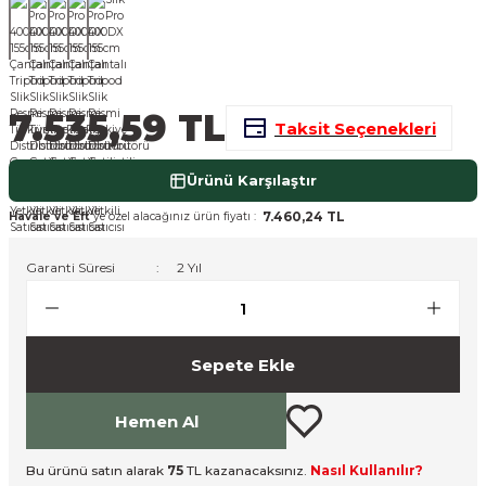
nsleri
m Cihazları
Aksesuarları
aları
onlar
7.535,59 TL
Taksit Seçenekleri
nları
Ürünü Karşılaştır
ndalar
7.460,24 TL
Havale ve Eft
'ye özel alacağınız ürün fiyatı :
 Işıklar
Garanti Süresi
2 Yıl
om Standlar
esuarları
Sepete Ekle
Işıklar
uar
Hemen Al
Işık Setleri
Bu ürünü satın alarak
75
TL kazanacaksınız.
Nasıl Kullanılır?