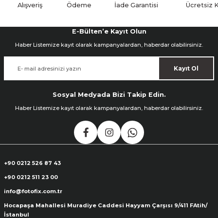
Alışveriş
Ödeme
İade Garantisi
Ücretsiz 
E-Bülten’e Kayıt Olun
Haber Listemize kayıt olarak kampanyalardan, haberdar olabilirsiniz.
Kayıt Ol
Sosyal Medyada Bizi Takip Edin.
Haber Listemize kayıt olarak kampanyalardan, haberdar olabilirsiniz.
+90 0212 526 87 43
+90 0212 511 23 00
info@fotofix.com.tr
Hocapaşa Mahallesi Muradiye Caddesi Hayyam Çarşısı 9/411 FAtih/
İstanbul