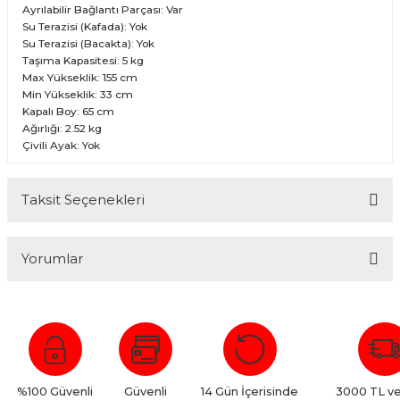
Ayrılabilir Bağlantı Parçası: Var
Su Terazisi (Kafada): Yok
Su Terazisi (Bacakta): Yok
Taşıma Kapasitesi: 5 kg
Max Yükseklik: 155 cm
Min Yükseklik: 33 cm
Kapalı Boy: 65 cm
Ağırlığı: 2.52 kg
Çivili Ayak: Yok
Taksit Seçenekleri
Yorumlar
Bu ürüne ilk yorumu siz yapın!
Yorum Yaz
%100 Güvenli
Güvenli
14 Gün İçerisinde
3000 TL ve