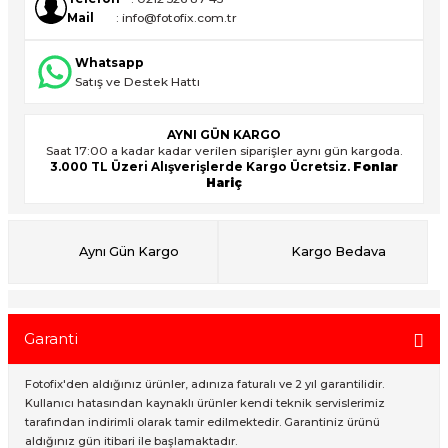
Mail
: info@fotofix.com.tr
Whatsapp
ık Setleri
ar
Satış ve Destek Hattı
onlar
AYNI GÜN KARGO
Saat 17:00 a kadar kadar verilen siparişler aynı gün kargoda.
rlar
3.000 TL Üzeri Alışverişlerde Kargo Ücretsiz.
Fonlar
Hariç
Aynı Gün Kargo
Kargo Bedava
Garanti
Fotofix'den aldığınız ürünler, adınıza faturalı ve 2 yıl garantilidir.
Kullanıcı hatasından kaynaklı ürünler kendi teknik servislerimiz
tarafından indirimli olarak tamir edilmektedir. Garantiniz ürünü
aldığınız gün itibari ile başlamaktadır.