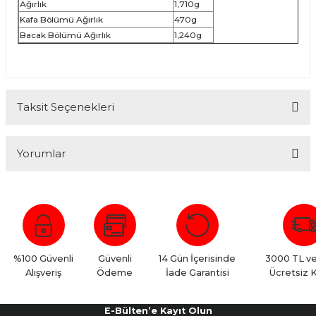
Ağırlık
1,710g
Kafa Bölümü Ağırlık
470g
Bacak Bölümü Ağırlık
1,240g
Taksit Seçenekleri
Yorumlar
Bu ürüne ilk yorumu siz yapın!
Yorum Yaz
%100 Güvenli
Güvenli
14 Gün İçerisinde
3000 TL ve
Alışveriş
Ödeme
İade Garantisi
Ücretsiz 
E-Bülten’e Kayıt Olun