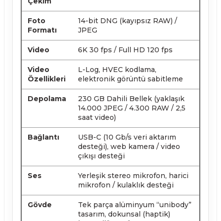
Çekim
Foto
14-bit DNG (kayıpsız RAW) /
Formatı
JPEG
Video
6K 30 fps / Full HD 120 fps
Video
L-Log, HVEC kodlama,
Özellikleri
elektronik görüntü sabitleme
Depolama
230 GB Dahili Bellek (yaklaşık
14.000 JPEG / 4.300 RAW / 2,5
saat video)
Bağlantı
USB-C (10 Gb/s veri aktarım
desteği), web kamera / video
çıkışı desteği
Ses
Yerleşik stereo mikrofon, harici
mikrofon / kulaklık desteği
Gövde
Tek parça alüminyum “unibody”
tasarım, dokunsal (haptik)