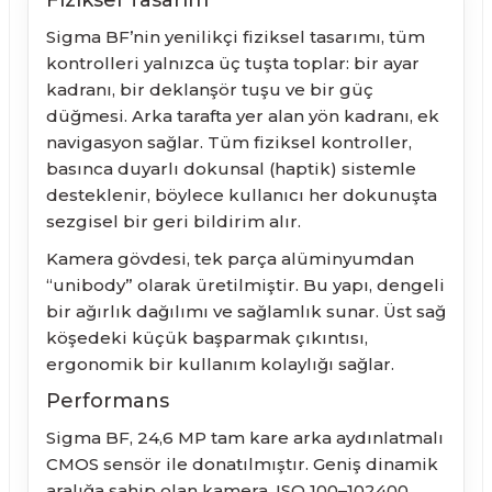
Fiziksel Tasarım
Sigma BF’nin yenilikçi fiziksel tasarımı, tüm
kontrolleri yalnızca üç tuşta toplar: bir ayar
kadranı, bir deklanşör tuşu ve bir güç
düğmesi. Arka tarafta yer alan yön kadranı, ek
navigasyon sağlar. Tüm fiziksel kontroller,
basınca duyarlı dokunsal (haptik) sistemle
desteklenir, böylece kullanıcı her dokunuşta
sezgisel bir geri bildirim alır.
Kamera gövdesi, tek parça alüminyumdan
“unibody” olarak üretilmiştir. Bu yapı, dengeli
bir ağırlık dağılımı ve sağlamlık sunar. Üst sağ
köşedeki küçük başparmak çıkıntısı,
ergonomik bir kullanım kolaylığı sağlar.
Performans
Sigma BF, 24,6 MP tam kare arka aydınlatmalı
CMOS sensör ile donatılmıştır. Geniş dinamik
aralığa sahip olan kamera, ISO 100–102400