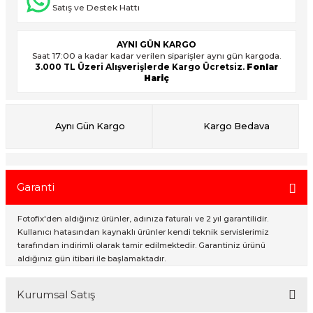
Satış ve Destek Hattı
AYNI GÜN KARGO
ık Setleri
ar
Saat 17:00 a kadar kadar verilen siparişler aynı gün kargoda.
3.000 TL Üzeri Alışverişlerde Kargo Ücretsiz.
Fonlar
Hariç
onlar
rlar
Aynı Gün Kargo
Kargo Bedava
Garanti
Fotofix'den aldığınız ürünler, adınıza faturalı ve 2 yıl garantilidir.
Kullanıcı hatasından kaynaklı ürünler kendi teknik servislerimiz
tarafından indirimli olarak tamir edilmektedir. Garantiniz ürünü
aldığınız gün itibari ile başlamaktadır.
Kurumsal Satış