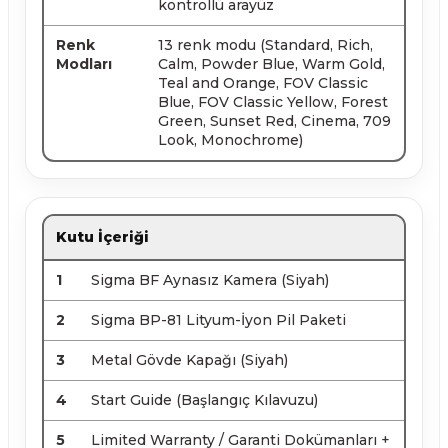
kontrollü arayüz
Renk
13 renk modu (Standard, Rich,
Modları
Calm, Powder Blue, Warm Gold,
Teal and Orange, FOV Classic
Blue, FOV Classic Yellow, Forest
Green, Sunset Red, Cinema, 709
Look, Monochrome)
Kutu İçeriği
1
Sigma BF Aynasız Kamera (Siyah)
2
Sigma BP-81 Lityum-İyon Pil Paketi
3
Metal Gövde Kapağı (Siyah)
4
Start Guide (Başlangıç Kılavuzu)
5
Limited Warranty / Garanti Dokümanları +