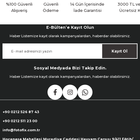
%100 Güvenli
Güvenli
14 Gün İçerisinde
3000 TL ve
Alışveriş
Ödeme
İade Garantisi
Ücretsiz 
E-Bülten’e Kayıt Olun
Haber Listemize kayıt olarak kampanyalardan, haberdar olabilirsiniz.
Kayıt Ol
Sosyal Medyada Bizi Takip Edin.
Haber Listemize kayıt olarak kampanyalardan, haberdar olabilirsiniz.
+90 0212 526 87 43
+90 0212 511 23 00
info@fotofix.com.tr
Hocapaşa Mahallesi Muradiye Caddesi Hayyam Çarşısı 9/411 FAtih/