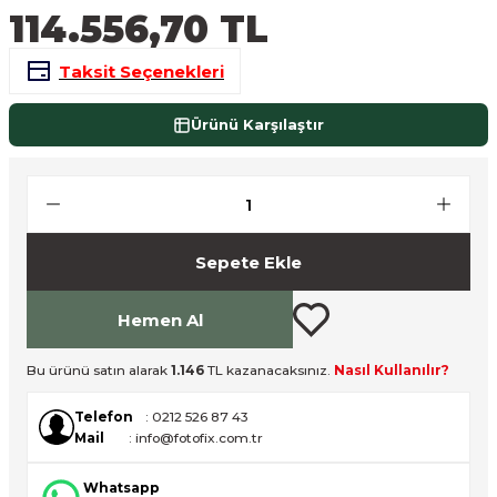
114.556,70 TL
nsleri
m Cihazları
Aksesuarları
Taksit Seçenekleri
aları
onlar
Ürünü Karşılaştır
nları
ndalar
 Işıklar
Sepete Ekle
om Standlar
Hemen Al
esuarları
Bu ürünü satın alarak
1.146
TL kazanacaksınız.
Nasıl Kullanılır?
Işıklar
uar
Telefon
: 0212 526 87 43
Mail
: info@fotofix.com.tr
Işık Setleri
Whatsapp