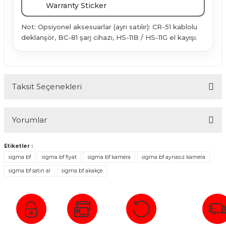
Warranty Sticker
Not: Opsiyonel aksesuarlar (ayrı satılır): CR-51 kablolu
deklanşör, BC-81 şarj cihazı, HS-11B / HS-11G el kayışı.
Taksit Seçenekleri
Yorumlar
Etiketler :
sigma bf
sigma bf fiyat
sigma bf kamera
sigma bf aynasız kamera
Bu ürüne ilk yorumu siz yapın!
sigma bf satın al
sigma bf akakçe
Yorum Yaz