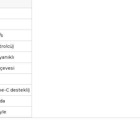
/s
rolcü)
yanıklı
çevesi
e-C destekli)
nda
yle