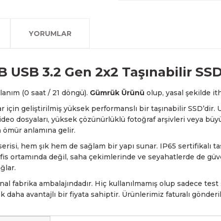
2007 Yılından bu yana hiz
Kredi kartınızın limitinin
İstanbul'da seçili ürünlerin
2.el ürünlerimiz, 6 ay garan
olan www.fotofix.com.tr 
farklı kredi kartını birleşt
Bu hizmet sayesinde, İstan
tarihten itibaren geçerlidi
YORUMLAR
arkadaşlarımız tarafından 
havale seçenekleriyle gerçe
yapabilmekteyiz. İstanbul d
Sahibinden.com üzerinden tü
hizmet veren Fotofix yüzle
Detaylı bilgi ve seçenekler
ve siparişinizle ilgili bilg
hakkında daha fazla bilgi a
En uygun ve en hızlı çözüm 
yanınızdayız.
Whatsapp:
0535 495 75 
 USB 3.2 Gen 2x2 Taşınabilir SS
llanım (0 saat / 21 döngü).
Gümrük Ürünü
olup, yasal şekilde ith
lar için geliştirilmiş yüksek performanslı bir taşınabilir SSD’d
deo dosyaları, yüksek çözünürlüklü fotoğraf arşivleri veya büyü
n ömür anlamına gelir.
si, hem şık hem de sağlam bir yapı sunar. IP65 sertifikalı tas
is ortamında değil, saha çekimlerinde ve seyahatlerde de güve
ğlar.
nal fabrika ambalajındadır. Hiç kullanılmamış olup sadece tes
ok daha avantajlı bir fiyata sahiptir. Ürünlerimiz faturalı gönde