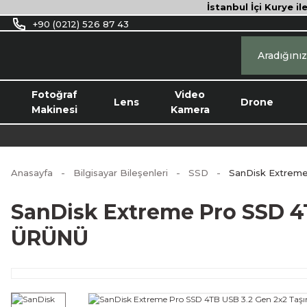
İstanbul İçi Kurye il
+90 (0212) 526 87 43
Fotoğraf
Video
Lens
Drone
Makinesi
Kamera
Anasayfa
Bilgisayar Bileşenleri
SSD
SanDisk Extrem
SanDisk Extreme Pro SSD 4
ÜRÜNÜ