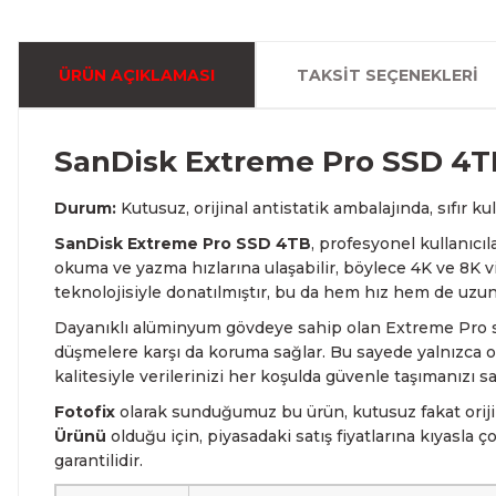
ÜRÜN AÇIKLAMASI
TAKSIT SEÇENEKLERI
SanDisk Extreme Pro SSD 4TB
Durum:
Kutusuz, orijinal antistatik ambalajında, sıfır ku
SanDisk Extreme Pro SSD 4TB
, profesyonel kullanıcı
okuma ve yazma hızlarına ulaşabilir, böylece 4K ve 8K vi
teknolojisiyle donatılmıştır, bu da hem hız hem de uzu
Dayanıklı alüminyum gövdeye sahip olan Extreme Pro seri
düşmelere karşı da koruma sağlar. Bu sayede yalnızca of
kalitesiyle verilerinizi her koşulda güvenle taşımanızı sa
Fotofix
olarak sunduğumuz bu ürün, kutusuz fakat oriji
Ürünü
olduğu için, piyasadaki satış fiyatlarına kıyasla ç
garantilidir.