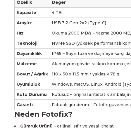
Özellik
Değer
Kapasite
4 TB
Arayüz
USB 3.2 Gen 2x2 (Type-C)
Hız
Okuma 2000 MB/s – Yazma 2000 MB
Teknoloji
NVMe SSD (yüksek performanslı kont
Dayanıklılık
IP65 – Suya, toza ve düşmeye karşı da
Malzeme
Alüminyum gövde, silikon koruma çer
Boyut / Ağırlık
110 x 58 x 11.5 mm / yaklaşık 78 g
Uyumluluk
Windows, macOS, Linux, Android (Typ
Kutu Durumu
Kutusuz – orijinal antistatik ambalajı
Garanti
Faturalı gönderim – Fotofix güvencesi
Neden Fotofix?
Gümrük Ürünü
– orijinal, sıfır ve yasal ithalat