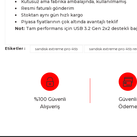
Kutusuz ama fabrika ambalajında, kullanılmamış
Resmi faturalı gönderim
Stoktan aynı gün hızlı kargo
Piyasa fiyatlarının çok altında avantajlı teklif
Not:
Tam performans için USB 3.2 Gen 2x2 destekli bağl
Etiketler :
sandisk extreme pro 4tb
sandisk extreme pro 4tb re
%100 Güvenli
Güvenli
Alışveriş
Ödem