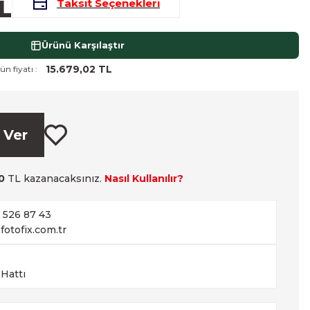
L
Taksit Seçenekleri
Ürünü Karşılaştır
15.679,02 TL
ün fiyatı :
 Ver
0
TL kazanacaksınız.
Nasıl Kullanılır?
2 526 87 43
fotofix.com.tr
 Hattı