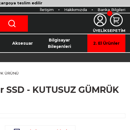
 kargoya teslim edilir
İletişim
Hakkımızda
Banka Bilgileri
ÜYELİK
SEPETİM
o
Bilgisayar
Aksesuar
2. El Ürünler
Bileşenleri
RÜK ÜRÜNÜ
ilir SSD - KUTUSUZ GÜMRÜK