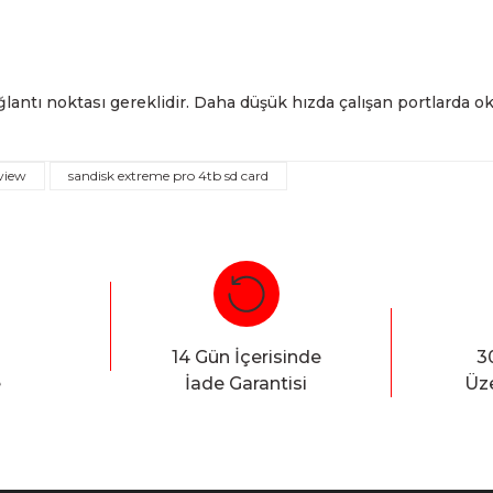
antı noktası gereklidir. Daha düşük hızda çalışan portlarda o
view
sandisk extreme pro 4tb sd card
Bu ürüne ilk yorumu siz yapın!
Yorum Yaz
14 Gün İçerisinde
3
e
İade Garantisi
Üze