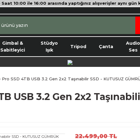
e Saat 10:00 ile 16:00 arasında yaptığınız alışverişler aynı gün
Gimbal &
Stüdyo
Audi
Tripod
Çanta
Sabitleyici
Işık
Ses
e Pro SSD 4TB USB 3.2 Gen 2x2 Taşınabilir SSD - KUTUSUZ GÜM
TB USB 3.2 Gen 2x2 Taşınab
22.499,00 TL