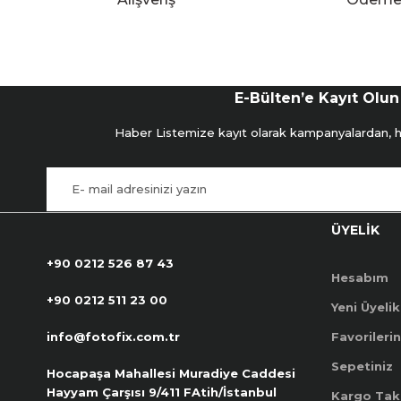
E-Bülten’e Kayıt Olun
Haber Listemize kayıt olarak kampanyalardan, hab
ÜYELİK
+90 0212 526 87 43
Hesabım
+90 0212 511 23 00
Yeni Üyelik
info@fotofix.com.tr
Favorilerin
Sepetiniz
Hocapaşa Mahallesi Muradiye Caddesi
Hayyam Çarşısı 9/411 FAtih/İstanbul
Kargo Tak