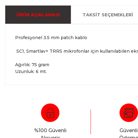
ÜRÜN AÇIKLAMASI
TAKSIT SEÇENEKLERI
Profesyonel 3.5 mm patch kablo
SC1, Smartlav+ TRRS mikrofonlar için kullanılabilen ekra
Ağırlık: 75 gram
Uzunluk: 6 mt.
%100 Güvenli
Güvenli
Alışveriş
Ödem