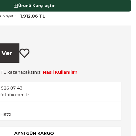
Ürünü Karşılaştır
1.912,86 TL
ün fiyatı :
 Ver
TL kazanacaksınız.
Nasıl Kullanılır?
2 526 87 43
fotofix.com.tr
 Hattı
AYNI GÜN KARGO