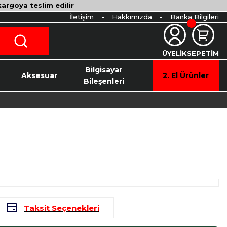
 kargoya teslim edilir
İletişim
Hakkımızda
Banka Bilgileri
ÜYELİK
SEPETİM
o
Bilgisayar
Aksesuar
2. El Ürünler
Bileşenleri
Taksit Seçenekleri