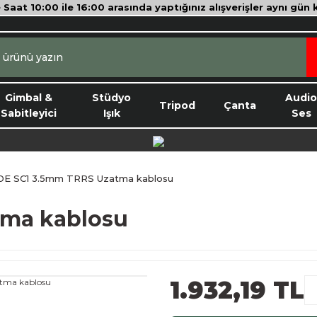
e Saat 10:00 ile 16:00 arasında yaptığınız alışverişler aynı gün
Gimbal &
Stüdyo
Audi
Tripod
Çanta
Sabitleyici
Işık
Ses
E SC1 3.5mm TRRS Uzatma kablosu
tma kablosu
1.932,19 TL