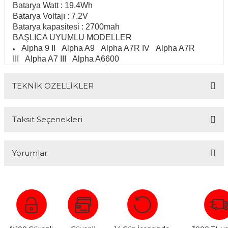
Batarya Watt : 19.4Wh
Batarya Voltajı : 7.2V
Batarya kapasitesi : 2700mah
BAŞLICA UYUMLU MODELLER
Alpha 9 II
Alpha A9
Alpha A7R IV
Alpha A7R
III
Alpha A7 III
Alpha A6600
TEKNİK ÖZELLİKLER
Ekstra Detay Bolumu
Taksit Seçenekleri
Buralar 1
Buralar 2
Buralar 3
Yorumlar
Buralar 4
Bu ürüne ilk yorumu siz yapın!
Yorum Yaz