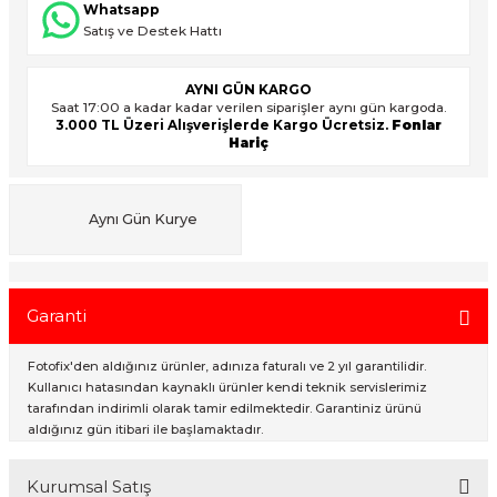
Whatsapp
Satış ve Destek Hattı
ık Setleri
ar
AYNI GÜN KARGO
Saat 17:00 a kadar kadar verilen siparişler aynı gün kargoda.
3.000 TL Üzeri Alışverişlerde Kargo Ücretsiz.
Fonlar
onlar
Hariç
rlar
Aynı Gün Kurye
Garanti
Fotofix'den aldığınız ürünler, adınıza faturalı ve 2 yıl garantilidir.
Kullanıcı hatasından kaynaklı ürünler kendi teknik servislerimiz
tarafından indirimli olarak tamir edilmektedir. Garantiniz ürünü
aldığınız gün itibari ile başlamaktadır.
Kurumsal Satış