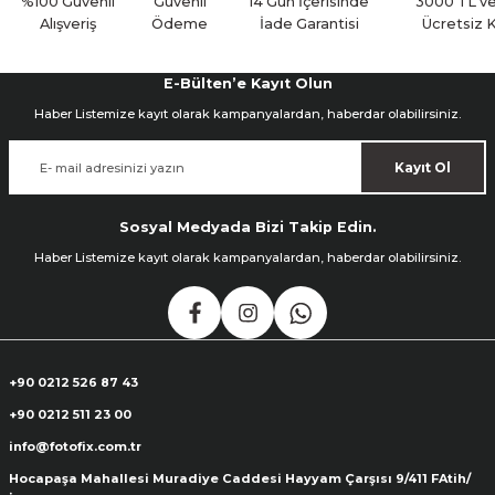
%100 Güvenli
Güvenli
14 Gün İçerisinde
3000 TL ve
Alışveriş
Ödeme
İade Garantisi
Ücretsiz 
E-Bülten’e Kayıt Olun
Haber Listemize kayıt olarak kampanyalardan, haberdar olabilirsiniz.
Kayıt Ol
Sosyal Medyada Bizi Takip Edin.
Haber Listemize kayıt olarak kampanyalardan, haberdar olabilirsiniz.
+90 0212 526 87 43
+90 0212 511 23 00
info@fotofix.com.tr
Hocapaşa Mahallesi Muradiye Caddesi Hayyam Çarşısı 9/411 FAtih/