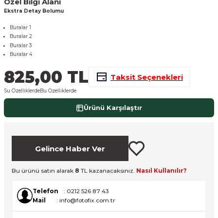
Özel Bilgi Alanı
nsleri
m Cihazları
Aksesuarları
Ekstra Detay Bolumu
Buralar 1
aları
onlar
Buralar 2
Buralar 3
Buralar 4
nları
825,00 TL
Taksit Seçenekleri
ndalar
Su Ozelliklerde
Bu Ozelliklerde
 Işıklar
Ürünü Karşılaştır
om Standlar
Gelince Haber Ver
esuarları
Bu ürünü satın alarak
8
TL kazanacaksınız.
Nasıl Kullanılır?
Işıklar
uar
Telefon
: 0212 526 87 43
Mail
: info@fotofix.com.tr
Işık Setleri