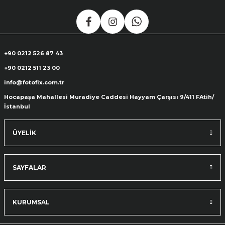
+90 0212 526 87 43
+90 0212 511 23 00
info@fotofix.com.tr
Hocapaşa Mahallesi Muradiye Caddesi Hayyam Çarşısı 9/411 FAtih/
İstanbul
ÜYELİK
SAYFALAR
KURUMSAL