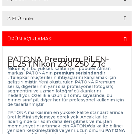
En uygun ve en hızlı çözüm için bizimle iletişime geçin.
kısmını kredi kartıyla diğer kısmını havale seçenekleriyle
Whatsapp:
0535 495 75 66
Mail:
info@fotofix.com.tr
gerçekleştirebilirsiniz.
İstanbul'da seçili ürünlerinizin hızlı teslimatı için VIP kurye hizmetimizi
Detaylı bilgi ve seçenekler için lütfen
Açıklamayı Okuyun
2. El Ürünler
tercih edebilirsiniz. Bu hizmet sayesinde, İstanbul içindeki
adreslerinize aynı gün içinde teslimat yapabilmekteyiz. İstanbul
dışındaki adresler için geçerli olmayan bu hizmetin ayrıntıları ve
2.el ürünlerimiz, 6 ay garanti süresiyle sunulmaktadır. Bu garanti,
siparişinizle ilgili bilgi almak için 0212 526 87 43 numaralı telefonu
ürünlerinizi aldığınız tarihten itibaren geçerlidir ve her türlü bakım ve
ÜRÜN AÇIKLAMASI
arayabilirsiniz.
onarım ihtiyaçlarını kapsar. Sahibinden.com üzerinden tüm 2. el
ürünlerimizi detaylı bir şekilde inceleyebilir, ürünler hakkında daha
fazla bilgi alabilirsiniz. Güvenli alışveriş ve destek için her zaman
PATONA Premium Pil EN-
yanınızdayız.
EL25 f.Nikon Z30 Z50 Z fc
Nikon
için bu yüksek kaliteli pil , popüler Alman
markası PATONA'nın
premium serisindendir
.
Talepkar müşterilerin ihtiyaçlarını karşılamak için
geliştirilmiştir. Yeni oluşturulan PATONA Premium
serisi, diğerlerinin yanı sıra profesyonel fotoğrafçı
segmentini ve uzman fotoğraf dükkanlarını
hedefliyor. Özellikle uzun pil ömrü sayesinde, bu
birinci sınıf pil, diğer her tür profesyonel kullanım için
de tasarlanmıştır.
PATONA markasının en yüksek kalite standartlarında
üretildiğini söylemeye gerek yok. Ancak kalite
liderliğinde bir adım daha ileri gitmek ve müşteri
memnuniyetini artırmak için PATONA'da kalite bilinci
yeniden keskinleştirildi ve yeni, uzun ömürlü
PATONA