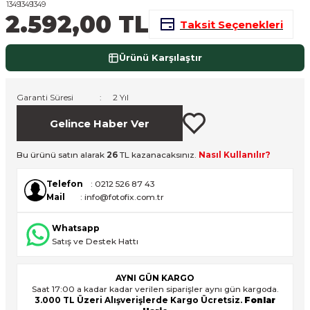
2.592,00 TL
nsleri
m Cihazları
Aksesuarları
Taksit Seçenekleri
aları
onlar
Ürünü Karşılaştır
nları
Garanti Süresi
2 Yıl
ndalar
Gelince Haber Ver
 Işıklar
Bu ürünü satın alarak
26
TL kazanacaksınız.
Nasıl Kullanılır?
Telefon
: 0212 526 87 43
om Standlar
Mail
: info@fotofix.com.tr
esuarları
Whatsapp
Satış ve Destek Hattı
Işıklar
uar
AYNI GÜN KARGO
Işık Setleri
Saat 17:00 a kadar kadar verilen siparişler aynı gün kargoda.
3.000 TL Üzeri Alışverişlerde Kargo Ücretsiz.
Fonlar