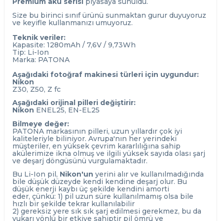
Premium akü serisi
piyasaya sunuldu.
Size bu birinci sınıf ürünü sunmaktan gurur duyuyoruz
ve keyifle kullanmanızı umuyoruz.
Teknik veriler:
Kapasite: 1280mAh / 7,6V / 9,73Wh
Tip: Li-Ion
Marka: PATONA
Aşağıdaki fotoğraf makinesi türleri için uygundur:
Nikon
Z30, Z50, Z fc
Aşağıdaki orijinal pilleri değiştirir:
Nikon
ENEL25, EN-EL25
Bilmeye değer:
PATONA markasının pilleri, uzun yıllardır çok iyi
kaliteleriyle biliniyor. Avrupa'nın her yerindeki
müşteriler, en yüksek çevrim kararlılığına sahip
akülerimize ikna olmuş ve ilgili yüksek sayıda olası şarj
ve deşarj döngüsünü vurgulamaktadır.
Bu Li-Ion pil,
Nikon'un
yerini alır ve kullanılmadığında
bile düşük düzeyde kendi kendine deşarj olur. Bu
düşük enerji kaybı üç şekilde kendini amorti
eder, çünkü: 1) pil uzun süre kullanılmamış olsa bile
hızlı bir şekilde tekrar kullanılabilir
2) gereksiz yere sık sık şarj edilmesi gerekmez, bu da
yukarı yönlü bir etkiye sahiptir pil ömrü ve