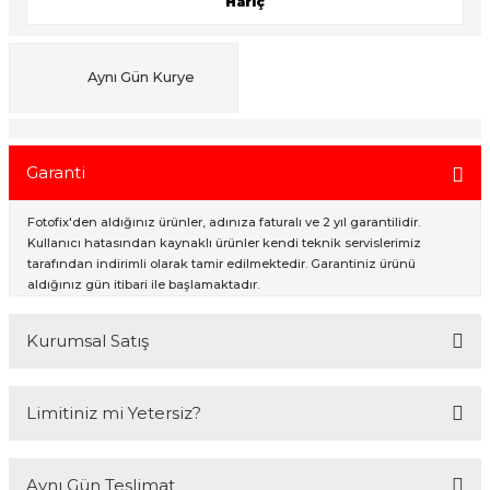
Hariç
ık Setleri
ar
Aynı Gün Kurye
onlar
Garanti
rlar
Fotofix'den aldığınız ürünler, adınıza faturalı ve 2 yıl garantilidir.
Kullanıcı hatasından kaynaklı ürünler kendi teknik servislerimiz
tarafından indirimli olarak tamir edilmektedir. Garantiniz ürünü
aldığınız gün itibari ile başlamaktadır.
Kurumsal Satış
2007 Yılından bu yana hizmet veren Fotofix İstanbulda 2 mağaza ve
Limitiniz mi Yetersiz?
online web sitesi olan www.fotofix.com.tr üzerinden hizmet
vermektedir. Profesyonel çalışma arkadaşlarımız tarafından en iyi
hizmet verilmektedir. Özel ve Devlet kurumlarına hizmet veren Fotofix
Kredi kartınızın limitinin yeterli olmaması durumunda endişelenmeyin!
yüzlerce referansıyla hizmetinizdedir.
Aynı Gün Teslimat
Ödemelerinizi, iki farklı kredi kartını birleştirerek veya ödemenizin bir