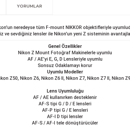
olan www.fotofix.com.tr 
farklı kredi kartını birleşt
Bu hizmet sayesinde, İstan
tarihten itibaren geçerlidi
YORUMLAR
arkadaşlarımız tarafından 
havale seçenekleriyle gerçe
yapabilmekteyiz. İstanbul d
Sahibinden.com üzerinden tü
hizmet veren Fotofix yüzle
Detaylı bilgi ve seçenekler
ve siparişinizle ilgili bilg
hakkında daha fazla bilgi a
En uygun ve en hızlı çözüm 
yanınızdayız.
Whatsapp:
0535 495 75 
kon'un neredeyse tüm F-mount NIKKOR objektifleriyle uyumlu
z ve sevdiğiniz lensler ile Nikon'un yeni Z sisteminin avantaj
Genel Özellikler
Nikon Z Mount Fotoğraf Makinelerle uyumlu
AF / AE'yi E, G, D Lensleriyle uyumlu
Sonsuz Odaklamayı korur
Uyumlu Modeller
ikon Z50, Nikon Z6, Nikon Z6 II, Nikon Z7, Nikon Z7 II, Nikon Z
Lens Uyumluluğu
AF / AE kullanırken desteklenir
AF-S tipi G / D / E lensleri
AF-P tipi G / E lensleri
AF-I D tipi lensler
AF-S / AF-I tele dönüştürücüler