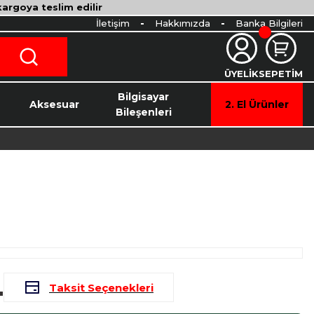
 kargoya teslim edilir
İletişim
Hakkımızda
Banka Bilgileri
ÜYELİK
SEPETİM
o
Bilgisayar
Aksesuar
2. El Ürünler
Bileşenleri
L
Taksit Seçenekleri