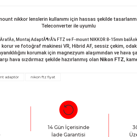
ount nikkor lenslerin kullanımı için hassas şekilde tasarlan
Teleconverter ile uyumlu
ni korur ve fotoğraf makinesi VR, Hibrid AF, sessiz çekim, od
yanıklılığını korumak için magnezyum alaşımından ve hava şart
arşı hava sızdırmaz şekilde hazırlanmış olan
Nikon FTZ
, kame
unt adaptör
nikon ftz fiyat
Bu ürüne ilk yorumu siz yapın!
Yorum Yaz
14 Gün İçerisinde
3
e
İade Garantisi
Üze