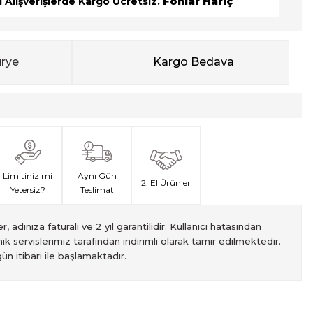
 Alışverişlerde Kargo Ücretsiz.
Fonlar Hariç
urye
Kargo Bedava
Limitiniz mi
Aynı Gün
2. El Ürünler
Yetersiz?
Teslimat
, adınıza faturalı ve 2 yıl garantilidir. Kullanıcı hatasından
ik servislerimiz tarafından indirimli olarak tamir edilmektedir.
ün itibari ile başlamaktadır.
met veren Fotofix İstanbulda 2 mağaza ve online web sitesi
 yeterli olmaması durumunda endişelenmeyin! Ödemelerinizi, iki
izin hızlı teslimatı için VIP kurye hizmetimizi tercih edebilirsiniz.
ti süresiyle sunulmaktadır. Bu garanti, ürünlerinizi aldığınız