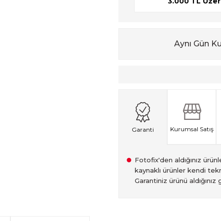
3.000 TL Üzeri
Aynı Gün K
Kurumsal Satış
Garanti
Fotofix'den aldığınız ürünler
kaynaklı ürünler kendi tekn
Garantiniz ürünü aldığınız g
2007 Yılından bu yana hiz
Kredi kartınızın limitinin
İstanbul'da seçili ürünlerin
2.el ürünlerimiz, 6 ay garan