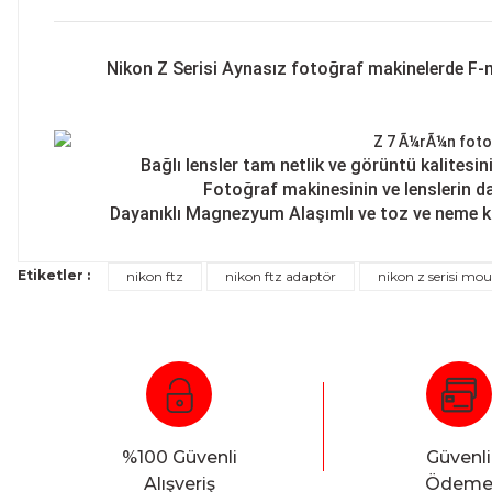
Nikon Z Serisi Aynasız fotoğraf makinelerde F-m
Bağlı lensler tam netlik ve görüntü kalitesi
Fotoğraf makinesinin ve lenslerin da
Dayanıklı Magnezyum Alaşımlı ve toz ve neme k
Etiketler :
nikon ftz
nikon ftz adaptör
nikon z serisi mo
%100 Güvenli
Güvenli
Alışveriş
Ödem