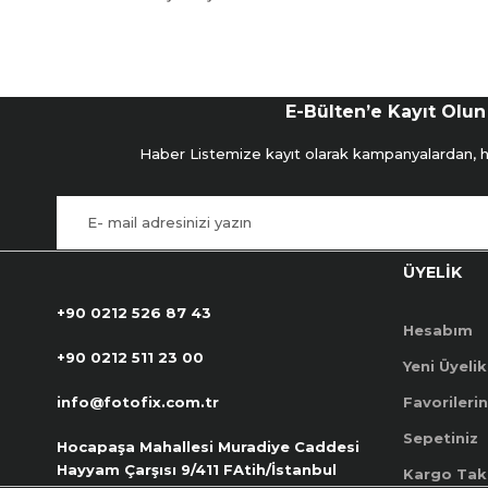
E-Bülten’e Kayıt Olun
Haber Listemize kayıt olarak kampanyalardan, hab
ÜYELİK
+90 0212 526 87 43
Hesabım
+90 0212 511 23 00
Yeni Üyelik
info@fotofix.com.tr
Favorilerin
Sepetiniz
Hocapaşa Mahallesi Muradiye Caddesi
Hayyam Çarşısı 9/411 FAtih/İstanbul
Kargo Tak