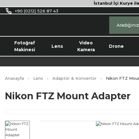
İstanbul İçi Kurye il
+90 (0212) 526 87 43
Fotoğraf
Video
Lens
Drone
Makinesi
Kamera
Anasayfa
Lens
Adaptör & Konvertör
Nikon FTZ Mou
Nikon FTZ Mount Adapter