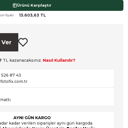
Ürünü Karşılaştır
13.603,63 TL
ün fiyatı :
 Ver
7
TL kazanacaksınız.
Nasıl Kullanılır?
2 526 87 43
fotofix.com.tr
 Hattı
AYNI GÜN KARGO
adar kadar verilen siparişler aynı gün kargoda.