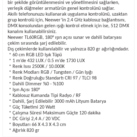
bir şekilde görüntülenmesini ve yönetilmesini sağlarken,
yerleşik düğmeler armatürün genel kontrolünü sağlar.
Akıllı telefonunuzu kullanarak uygulama kontrolünü, uzaktan
grup kontrolü için, Neewer’in 2.4 GHz kablosuz bağlantısını,
DMX konsolundan gelen ışığı kontrol etmek için ise, 512 DMX
kanalını kullanabilirsiniz.
Neewer TL60RGB, 180° ışın açısı sunar ve dahili bataryası
çekim sırasında şarj edilebilir.
Dış çekimlerde kullanılabilir ve yalnızca 820 gr ağırlığındadır.
* 60 cm RGB LED Işık Tüpü
* 1 m’de 432 LUX / 0.5 m’de 1730 LUX
* Renk Isısı 2500K / 10.000K
* Renk Modları RGB / Tungsten / Gün Işığı
* Renk Doğruluğu Standartı CRI 97 / TLCI 98
* Dahili Dimmer %0 - %100
* Işın Açısı 180°
* Kablosuz Kumanda Tipi Radyo / RF
* Dahili, Şarj Edilebilir 3000 mAh Lityum Batarya
* Güç Tüketimi 20 Watt
* Çalışma Süresi Maksimum Güçte 120 dakika
* DC Girişi 2,4 A / 20 VDC
* Boyutları 66 X 4.3 X 4.3 cm
* Ağırlık 820 gr