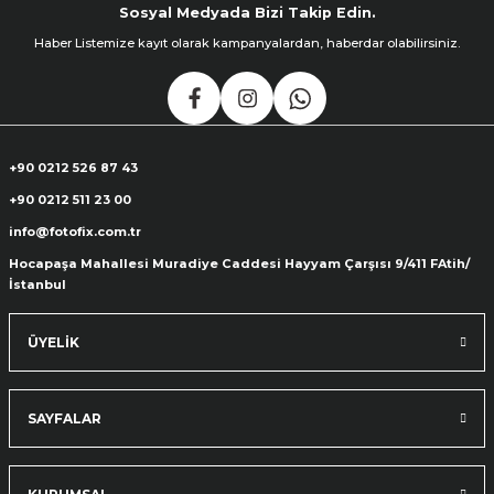
Sosyal Medyada Bizi Takip Edin.
Haber Listemize kayıt olarak kampanyalardan, haberdar olabilirsiniz.
+90 0212 526 87 43
+90 0212 511 23 00
info@fotofix.com.tr
Hocapaşa Mahallesi Muradiye Caddesi Hayyam Çarşısı 9/411 FAtih/
İstanbul
ÜYELİK
SAYFALAR