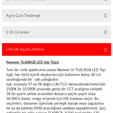
vermektedir. Profesyonel çalışma arkadaşlarımız tarafından en iyi
hizmet verilmektedir. Özel ve Devlet kurumlarına hizmet veren Fotofix
Kredi kartınızın limitinin yeterli olmaması durumunda endişelenmeyin!
yüzlerce referansıyla hizmetinizdedir.
Aynı Gün Teslimat
Ödemelerinizi, iki farklı kredi kartını birleştirerek veya ödemenizin bir
En uygun ve en hızlı çözüm için bizimle iletişime geçin.
kısmını kredi kartıyla diğer kısmını havale seçenekleriyle
Whatsapp:
0535 495 75 66
Mail:
info@fotofix.com.tr
gerçekleştirebilirsiniz.
İstanbul'da seçili ürünlerinizin hızlı teslimatı için VIP kurye hizmetimizi
Detaylı bilgi ve seçenekler için lütfen
Açıklamayı Okuyun
2. El Ürünler
tercih edebilirsiniz. Bu hizmet sayesinde, İstanbul içindeki
adreslerinize aynı gün içinde teslimat yapabilmekteyiz. İstanbul
dışındaki adresler için geçerli olmayan bu hizmetin ayrıntıları ve
2.el ürünlerimiz, 6 ay garanti süresiyle sunulmaktadır. Bu garanti,
siparişinizle ilgili bilgi almak için 0212 526 87 43 numaralı telefonu
ürünlerinizi aldığınız tarihten itibaren geçerlidir ve her türlü bakım ve
ÜRÜN AÇIKLAMASI
arayabilirsiniz.
onarım ihtiyaçlarını kapsar. Sahibinden.com üzerinden tüm 2. el
ürünlerimizi detaylı bir şekilde inceleyebilir, ürünler hakkında daha
Neewer TL60RGB LED Işık Tüpü
fazla bilgi alabilirsiniz. Güvenli alışveriş ve destek için her zaman
yanınızdayız.
Tam bir renk spektrumu sunan Neewer'in TL60 RGB LED Tüp
Işığı; her türlü içerik oluşturma için kullanımı kolay, 60 cm
uzunluğunda bir ışık çubuğudur.
Işık, sırasıyla 97 ve 98 doğru CRI/TLCI derecelendirmeleriyle
2500K ile 10.000K arasında geniş bir CCT aralığına sahiptir.
18 ön ayarlı sahne arasından kolayca seçim yapın veya
36.000'e kadar renge erişmek için HSI modunu seçin. Bu
seçimleri, donanım üzerinde yerleşik olarak veya uygulama
ile ya da kablolu DMX aracılığıyla uzaktan yapabilirsiniz. Şarj