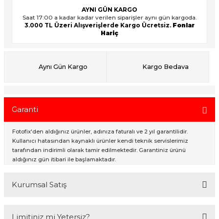
AYNI GÜN KARGO
Saat 17:00 a kadar kadar verilen siparişler aynı gün kargoda.
3.000 TL Üzeri Alışverişlerde Kargo Ücretsiz.
Fonlar
ık Setleri
ar
Hariç
onlar
Aynı Gün Kargo
Kargo Bedava
rlar
Garanti
Fotofix'den aldığınız ürünler, adınıza faturalı ve 2 yıl garantilidir.
Kullanıcı hatasından kaynaklı ürünler kendi teknik servislerimiz
tarafından indirimli olarak tamir edilmektedir. Garantiniz ürünü
aldığınız gün itibari ile başlamaktadır.
Kurumsal Satış
2007 Yılından bu yana hizmet veren Fotofix İstanbulda 2 mağaza ve
Limitiniz mi Yetersiz?
online web sitesi olan www.fotofix.com.tr üzerinden hizmet