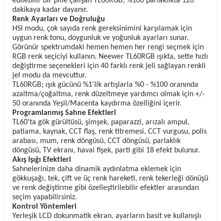
edilebilir bir pille çalışan TL60RGB, %100 parlaklıkta 120
dakikaya kadar dayanır.
Renk Ayarları ve Doğruluğu
HSI modu, çok sayıda renk gereksinimini karşılamak için
uygun renk tonu, doygunluk ve yoğunluk ayarları sunar.
Görünür spektrumdaki hemen hemen her rengi seçmek için
RGB renk seçiciyi kullanın. Neewer TL60RGB ışıkta, sette hızlı
değiştirme seçenekleri için 40 farklı renk jeli sağlayan renkli
jel modu da mevcuttur.
TL60RGB; ışık gücünü %1'lik artışlarla %0 - %100 oranında
azaltma/çoğaltma, renk düzeltmeye yardımcı olmak için +/-
50 oranında Yeşil/Macenta kaydırma özelliğini içerir.
Programlanmış Sahne Efektleri
TL60'ta gök gürültüsü, şimşek, paparazzi, arızalı ampul,
patlama, kaynak, CCT flaş, renk titremesi, CCT vurgusu, polis
arabası, mum, renk döngüsü, CCT döngüsü, parlaklık
döngüsü, TV ekranı, havai fişek, parti gibi 18 efekt bulunur.
Akış Işığı Efektleri
Sahnelerinize daha dinamik aydınlatma eklemek için
gökkuşağı, tek, çift ve üç renk hareketi, renk tekerleği dönüşü
ve renk değiştirme gibi özelleştirilebilir efektler arasından
seçim yapabilirsiniz.
Kontrol Yöntemleri
Yerleşik LCD dokunmatik ekran, ayarların basit ve kullanışlı