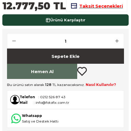
12.777,50 TL
Taksit Seçenekleri
nsleri
m Cihazları
Aksesuarları
Ürünü Karşılaştır
aları
onlar
nları
ndalar
Sepete Ekle
 Işıklar
Hemen Al
om Standlar
Bu ürünü satın alarak
128
TL kazanacaksınız.
Nasıl Kullanılır?
esuarları
Telefon
: 0212 526 87 43
Mail
: info@fotofix.com.tr
Işıklar
uar
Whatsapp
Satış ve Destek Hattı
Işık Setleri