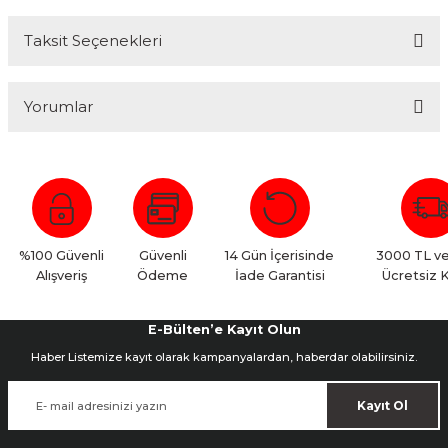
Taksit Seçenekleri
Yorumlar
Bu ürüne ilk yorumu siz yapın!
Yorum Yaz
%100 Güvenli
Güvenli
14 Gün İçerisinde
3000 TL ve
Alışveriş
Ödeme
İade Garantisi
Ücretsiz 
E-Bülten’e Kayıt Olun
Haber Listemize kayıt olarak kampanyalardan, haberdar olabilirsiniz.
Kayıt Ol