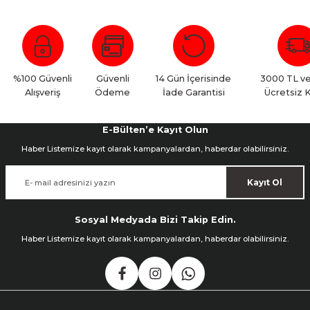
Bu ürüne ilk yorumu siz yapın!
Yorum Yaz
%100 Güvenli
Güvenli
14 Gün İçerisinde
3000 TL ve
Alışveriş
Ödeme
İade Garantisi
Ücretsiz 
E-Bülten’e Kayıt Olun
Haber Listemize kayıt olarak kampanyalardan, haberdar olabilirsiniz.
Kayıt Ol
Sosyal Medyada Bizi Takip Edin.
Haber Listemize kayıt olarak kampanyalardan, haberdar olabilirsiniz.