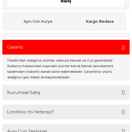
Hariç
ık Setleri
ar
Aynı Gün Kurye
Kargo Bedava
onlar
Garanti
rlar
Fotofix'den aldığınız ürünler, adınıza faturalı ve 2 yıl garantilidir.
Kullanıcı hatasından kaynaklı ürünler kendi teknik servislerimiz
tarafından indirimli olarak tamir edilmektedir. Garantiniz ürünü
aldığınız gün itibari ile başlamaktadır.
Kurumsal Satış
2007 Yılından bu yana hizmet veren Fotofix İstanbulda 2 mağaza ve
Limitiniz mi Yetersiz?
online web sitesi olan www.fotofix.com.tr üzerinden hizmet
vermektedir. Profesyonel çalışma arkadaşlarımız tarafından en iyi
hizmet verilmektedir. Özel ve Devlet kurumlarına hizmet veren Fotofix
Kredi kartınızın limitinin yeterli olmaması durumunda endişelenmeyin!
yüzlerce referansıyla hizmetinizdedir.
Aynı Gün Teslimat
Ödemelerinizi, iki farklı kredi kartını birleştirerek veya ödemenizin bir