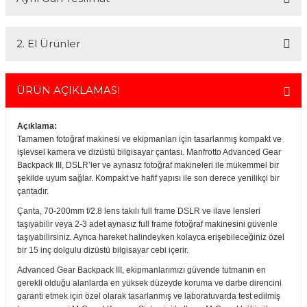
En uygun ve en hızlı çözüm için bizimle iletişime geçin.
kısmını kredi kartıyla diğer kısmını havale seçenekleriyle
Whatsapp:
0535 495 75 66
Mail:
info@fotofix.com.tr
gerçekleştirebilirsiniz.
İstanbul'da seçili ürünlerinizin hızlı teslimatı için VIP kurye hizmetimizi
Detaylı bilgi ve seçenekler için lütfen
Açıklamayı Okuyun
2. El Ürünler
tercih edebilirsiniz. Bu hizmet sayesinde, İstanbul içindeki
adreslerinize aynı gün içinde teslimat yapabilmekteyiz. İstanbul
dışındaki adresler için geçerli olmayan bu hizmetin ayrıntıları ve
2.el ürünlerimiz, 6 ay garanti süresiyle sunulmaktadır. Bu garanti,
siparişinizle ilgili bilgi almak için 0212 526 87 43 numaralı telefonu
ürünlerinizi aldığınız tarihten itibaren geçerlidir ve her türlü bakım ve
ÜRÜN AÇIKLAMASI
arayabilirsiniz.
onarım ihtiyaçlarını kapsar. Sahibinden.com üzerinden tüm 2. el
ürünlerimizi detaylı bir şekilde inceleyebilir, ürünler hakkında daha
Açıklama:
fazla bilgi alabilirsiniz. Güvenli alışveriş ve destek için her zaman
Tamamen fotoğraf makinesi ve ekipmanları için tasarlanmış kompakt ve
yanınızdayız.
işlevsel kamera ve dizüstü bilgisayar çantası. Manfrotto Advanced Gear
Backpack III, DSLR’ler ve aynasız fotoğraf makineleri ile mükemmel bir
şekilde uyum sağlar. Kompakt ve hafif yapısı ile son derece yenilikçi bir
çantadır.
Çanta, 70-200mm f/2.8 lens takılı full frame DSLR ve ilave lensleri
taşıyabilir veya 2-3 adet aynasız full frame fotoğraf makinesini güvenle
taşıyabilirsiniz. Ayrıca hareket halindeyken kolayca erişebileceğiniz özel
bir 15 inç dolgulu dizüstü bilgisayar cebi içerir.
Advanced Gear Backpack III, ekipmanlarımızı güvende tutmanın en
gerekli olduğu alanlarda en yüksek düzeyde koruma ve darbe direncini
garanti etmek için özel olarak tasarlanmış ve laboratuvarda test edilmiş