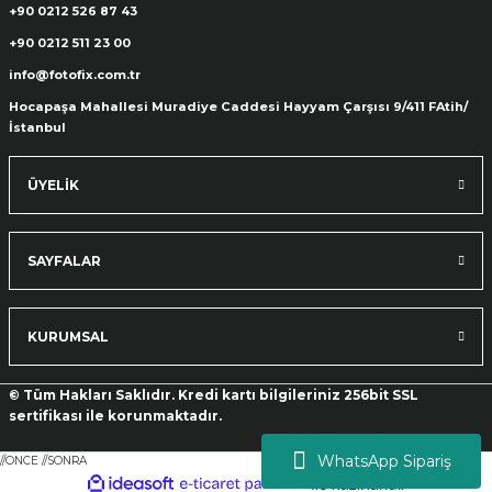
+90 0212 526 87 43
+90 0212 511 23 00
info@fotofix.com.tr
Hocapaşa Mahallesi Muradiye Caddesi Hayyam Çarşısı 9/411 FAtih/
İstanbul
ÜYELİK
SAYFALAR
KURUMSAL
© Tüm Hakları Saklıdır. Kredi kartı bilgileriniz 256bit SSL
sertifikası ile korunmaktadır.
WhatsApp Sipariş
//ONCE
//SONRA
ideasoft
ile
e-