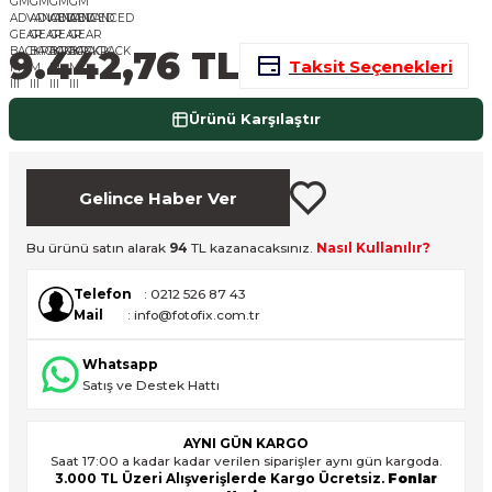
nsleri
m Cihazları
Aksesuarları
9.442,76 TL
Taksit Seçenekleri
aları
onlar
Ürünü Karşılaştır
nları
ndalar
Gelince Haber Ver
 Işıklar
Bu ürünü satın alarak
94
TL kazanacaksınız.
Nasıl Kullanılır?
Telefon
: 0212 526 87 43
om Standlar
Mail
: info@fotofix.com.tr
esuarları
Whatsapp
Satış ve Destek Hattı
Işıklar
uar
AYNI GÜN KARGO
Işık Setleri
Saat 17:00 a kadar kadar verilen siparişler aynı gün kargoda.
3.000 TL Üzeri Alışverişlerde Kargo Ücretsiz.
Fonlar