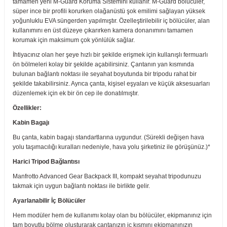
tamamen yeni M-Guard Koruma Sistemini kullanır. M-Guard bölücüler,
süper ince bir profili korurken olağanüstü şok emilimi sağlayan yüksek
yoğunluklu EVA süngerden yapılmıştır. Özelleştirilebilir iç bölücüler, alan
kullanımını en üst düzeye çıkarırken kamera donanımını tamamen
korumak için maksimum çok yönlülük sağlar.
İhtiyacınız olan her şeye hızlı bir şekilde erişmek için kullanışlı fermuarlı
ön bölmeleri kolay bir şekilde açabilirsiniz. Çantanın yan kısmında
bulunan bağlantı noktası ile seyahat boyutunda bir tripodu rahat bir
şekilde takabilirsiniz. Ayrıca çanta, kişisel eşyaları ve küçük aksesuarları
düzenlemek için ek bir ön cep ile donatılmıştır.
Özellikler:
Kabin Bagajı
Bu çanta, kabin bagajı standartlarına uygundur. (Sürekli değişen hava
yolu taşımacılığı kuralları nedeniyle, hava yolu şirketiniz ile görüşünüz.)*
Harici Tripod Bağlantısı
Manfrotto Advanced Gear Backpack III, kompakt seyahat tripodunuzu
takmak için uygun bağlantı noktası ile birlikte gelir.
Ayarlanabilir İç Bölücüler
Hem modüler hem de kullanımı kolay olan bu bölücüler, ekipmanınız için
tam boyutlu bölme oluşturarak çantanızın iç kısmını ekipmanınızın