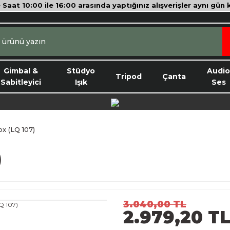
e Saat 10:00 ile 16:00 arasında yaptığınız alışverişler aynı gün
Gimbal &
Stüdyo
Audi
Tripod
Çanta
Sabitleyici
Işık
Ses
x (LQ 107)
)
3.040,00 TL
2.979,20 T