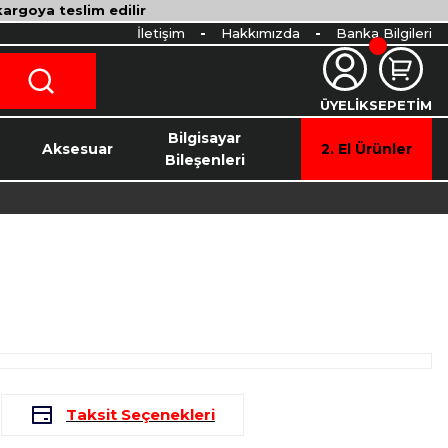
 kargoya teslim edilir
İletişim
Hakkımızda
Banka Bilgileri
ÜYELİK
SEPETİM
o
Bilgisayar
Aksesuar
2. El Ürünler
Bileşenleri
L
Taksit Seçenekleri