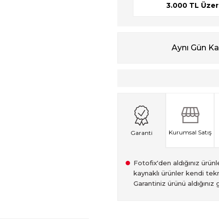
3.000 TL Üzeri
Aynı Gün K
Kurumsal Satış
Garanti
Fotofix'den aldığınız ürünler
kaynaklı ürünler kendi tekn
Garantiniz ürünü aldığınız g
2007 Yılından bu yana hiz
Kredi kartınızın limitinin
İstanbul'da seçili ürünlerin
2.el ürünlerimiz, 6 ay garan