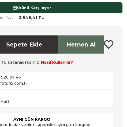
Ürünü Karşılaştır
2.949,41 TL
ün fiyatı :
Sepete Ekle
Hemen Al
TL kazanacaksınız.
Nasıl Kullanılır?
2 526 87 43
fotofix.com.tr
 Hattı
AYNI GÜN KARGO
adar kadar verilen siparişler aynı gün kargoda.