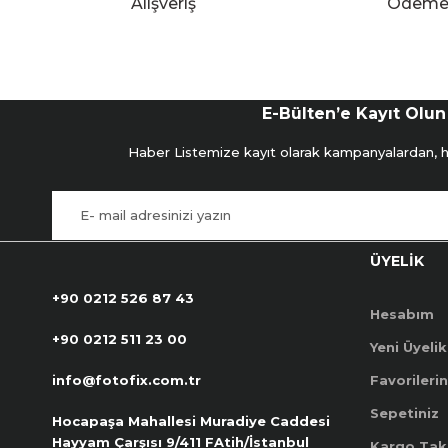
Alışveriş
Ödem
E-Bülten’e Kayıt Olun
Haber Listemize kayıt olarak kampanyalardan, hab
ÜYELİK
+90 0212 526 87 43
Hesabım
+90 0212 511 23 00
Yeni Üyelik
info@fotofix.com.tr
Favorilerin
Sepetiniz
Hocapaşa Mahallesi Muradiye Caddesi
Hayyam Çarşısı 9/411 FAtih/İstanbul
Kargo Tak