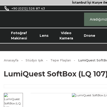
İstanbul İçi Kurye il
+90 (0212) 526 87 43
Fotoğraf
Video
Lens
Drone
Makinesi
Kamera
Anasayfa
Stüdyo Işık
Tepe Flaşları
LumiQuest SoftBo
LumiQuest SoftBox (LQ 107