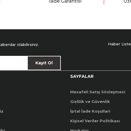
e
İade Garantisi
Üze
Haber Liste
erdar olabilirsiniz.
Kayıt Ol
SAYFALAR
Mesafeli Satış Sözleşmesi
Gizlilik ve Güvenlik
iz
İptal İade Koşullari
Kişisel Veriler Politikası
ibi
Markalar