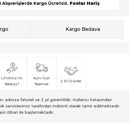
 Alışverişlerde Kargo Ücretsiz.
Fonlar Hariç
argo
Kargo Bedava
Limitiniz mi
Aynı Gün
2. El Ürünler
Yetersiz?
Teslimat
, adınıza faturalı ve 2 yıl garantilidir. Kullanıcı hatasından
ik servislerimiz tarafından indirimli olarak tamir edilmektedir.
ün itibari ile başlamaktadır.
met veren Fotofix İstanbulda 2 mağaza ve online web sitesi
 yeterli olmaması durumunda endişelenmeyin! Ödemelerinizi, iki
izin hızlı teslimatı için VIP kurye hizmetimizi tercih edebilirsiniz.
ti süresiyle sunulmaktadır. Bu garanti, ürünlerinizi aldığınız