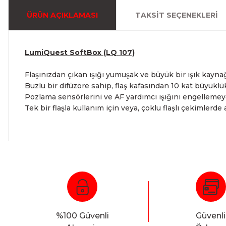
ÜRÜN AÇIKLAMASI
TAKSIT SEÇENEKLERI
LumiQuest SoftBox (LQ 107)
Flaşınızdan çıkan ışığı yumuşak ve büyük bir ışık kaynağı
Buzlu bir difüzöre sahip, flaş kafasından 10 kat büyükl
Pozlama sensörlerini ve AF yardımcı ışığını engellemeye
Tek bir flaşla kullanım için veya, çoklu flaşlı çekimlerde 
%100 Güvenli
Güvenli