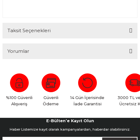
Taksit Seçenekleri
Yorumlar
Bu ürüne ilk yorumu siz yapın!
Yorum Yaz
%100 Güvenli
Güvenli
14 Gün İçerisinde
3000 TL ve
Alışveriş
Ödeme
İade Garantisi
Ücretsiz 
E-Bülten’e Kayıt Olun
Haber Listemize kayıt olarak kampanyalardan, haberdar olabilirsiniz.