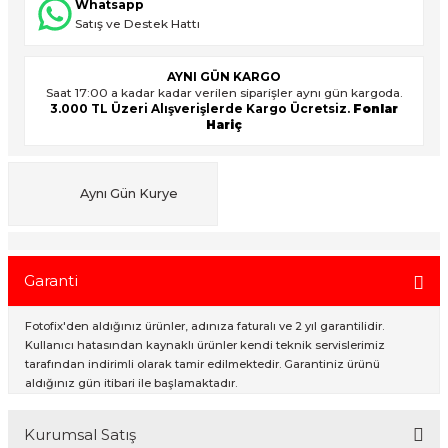
Whatsapp
Satış ve Destek Hattı
ık Setleri
ar
AYNI GÜN KARGO
Saat 17:00 a kadar kadar verilen siparişler aynı gün kargoda.
3.000 TL Üzeri Alışverişlerde Kargo Ücretsiz.
Fonlar
onlar
Hariç
rlar
Aynı Gün Kurye
Garanti
Fotofix'den aldığınız ürünler, adınıza faturalı ve 2 yıl garantilidir.
Kullanıcı hatasından kaynaklı ürünler kendi teknik servislerimiz
tarafından indirimli olarak tamir edilmektedir. Garantiniz ürünü
aldığınız gün itibari ile başlamaktadır.
Kurumsal Satış