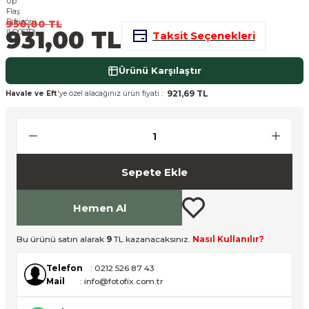
nsleri
m Cihazları
Aksesuarları
950,00 TL
931,00 TL
Taksit Seçenekleri
aları
onlar
Ürünü Karşılaştır
nları
921,69 TL
Havale ve Eft
'ye özel alacağınız ürün fiyatı :
ndalar
 Işıklar
Sepete Ekle
om Standlar
Hemen Al
esuarları
Bu ürünü satın alarak
9
TL kazanacaksınız.
Nasıl Kullanılır?
Işıklar
uar
Telefon
: 0212 526 87 43
Mail
: info@fotofix.com.tr
Işık Setleri