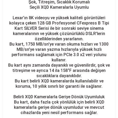
Şok, Titreşim, Sıcaklık Korumalı
Seçili XQD Kameralarla Uyumlu
Lexar'ın 8K videoyu ve yüksek kaliteli görüntüleri
kolayca çeken 128 GB Profesyonel CFexpress B Tipi
Kart SILVER Serisi ile bir sonraki seviye sinema
kameralarının ve yüksek çözünürlüklü DSLR'lerin
özelliklerinden yararlanın.
Bu kart, 1750 MB/sn'ye varan okuma hızları ve 1300
MB/sn'ye varan yazma hızlarıyla yüksek hızlı
performans sağlamak için PCIe 3.0 x2 veri yolunu
kullanır.
Bu kart aynı zamanda dayanıklı ve güvenilirdir, şok ve
titreşime ve ayrıca 14 ila 158°F arasında değişen
sıcaklıklara dayanıklıdır.
Bu kart belirli XQD kameralarda kullanılabilir ve
koruma, 10 yıllık sınırlı bir garanti ile sağlanır.
Belirli XQD Kameralarla Geriye Dönük Uyumluluk
Bu kart, daha fazla çok yönlülük için belirli XQD
kameralarla geriye dönük uyumludur ve mevcut
cihazlarda yeni nesil performans sağlar.