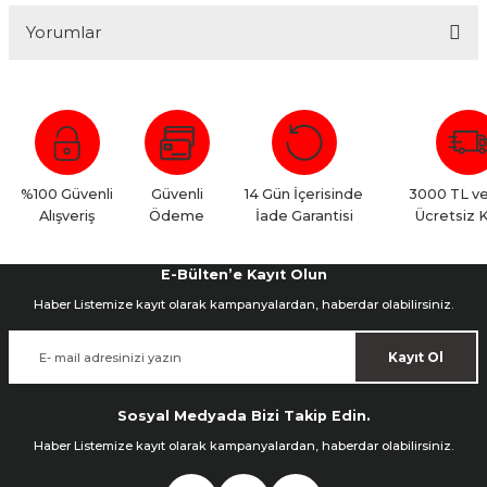
Yorumlar
Bu ürüne ilk yorumu siz yapın!
Yorum Yaz
%100 Güvenli
Güvenli
14 Gün İçerisinde
3000 TL ve
Alışveriş
Ödeme
İade Garantisi
Ücretsiz 
E-Bülten’e Kayıt Olun
Haber Listemize kayıt olarak kampanyalardan, haberdar olabilirsiniz.
Kayıt Ol
Sosyal Medyada Bizi Takip Edin.
Haber Listemize kayıt olarak kampanyalardan, haberdar olabilirsiniz.