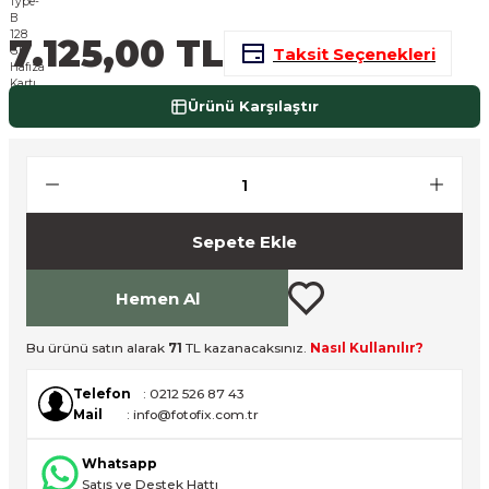
nsleri
m Cihazları
Aksesuarları
7.125,00 TL
Taksit Seçenekleri
aları
onlar
Ürünü Karşılaştır
nları
ndalar
Sepete Ekle
 Işıklar
om Standlar
Hemen Al
esuarları
Bu ürünü satın alarak
71
TL kazanacaksınız.
Nasıl Kullanılır?
Telefon
: 0212 526 87 43
Işıklar
uar
Mail
: info@fotofix.com.tr
Işık Setleri
Whatsapp
Satış ve Destek Hattı