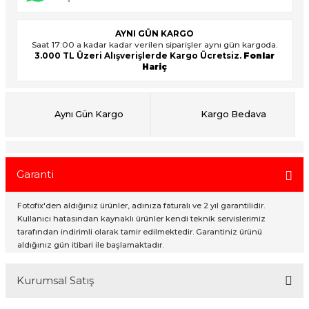
AYNI GÜN KARGO
Saat 17:00 a kadar kadar verilen siparişler aynı gün kargoda.
ık Setleri
ar
3.000 TL Üzeri Alışverişlerde Kargo Ücretsiz.
Fonlar
Hariç
onlar
rlar
Aynı Gün Kargo
Kargo Bedava
Garanti
Fotofix'den aldığınız ürünler, adınıza faturalı ve 2 yıl garantilidir.
Kullanıcı hatasından kaynaklı ürünler kendi teknik servislerimiz
tarafından indirimli olarak tamir edilmektedir. Garantiniz ürünü
aldığınız gün itibari ile başlamaktadır.
Kurumsal Satış