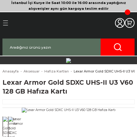
İstanbul İçi Kurye ile Saat 10:00 ile 16:00 arasında yaptığınız
Geri Dön
Geri Dön
Geri Dön
Geri Dön
Geri Dön
Geri Dön
Geri Dön
Geri Dön
Geri Dön
Geri Dön
Geri Dön
alışverişler aynı gün kargoya teslim edilir
akinesi
era
bitleyici
Bileşenleri
Makinesi
nsleri
deo Kameralar
imbal
si Tripodları
rı
af Makinesi
 Lensleri
o Kameralar
ları
yici Gimbal
eri
ripodları
af Makinesi
i
lar
ici Aksesuarları
temleri
ü Tripodlar
a
arı
ar
Anasayfa
Aksesuar
Hafıza Kartları
Lexar Armor Gold SDXC UHS-II U3 V60
Lexar Armor Gold SDXC UHS-II U3 V60
af Makinesi
ertör
 Tripodları
nlar
lar
128 GB Hafıza Kartı
pakları
lar
zları
ırları
rlar
ri ve Tüyler
 Aksesuarları
rları
ı
lar