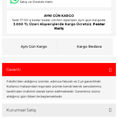
Satış ve Destek Hattı
AYNI GÜN KARGO
ık Setleri
ar
Saat 17:00 a kadar kadar verilen siparişler aynı gün kargoda.
3.000 TL Üzeri Alışverişlerde Kargo Ücretsiz.
Fonlar
Hariç
onlar
rlar
Aynı Gün Kargo
Kargo Bedava
Garanti
Fotofix'den aldığınız ürünler, adınıza faturalı ve 2 yıl garantilidir.
Kullanıcı hatasından kaynaklı ürünler kendi teknik servislerimiz
tarafından indirimli olarak tamir edilmektedir. Garantiniz ürünü
aldığınız gün itibari ile başlamaktadır.
Kurumsal Satış