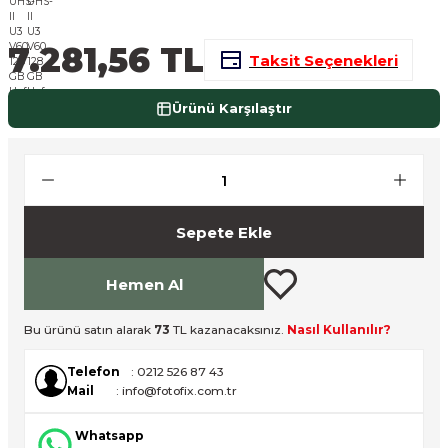
nsleri
m Cihazları
Aksesuarları
7.281,56 TL
Taksit Seçenekleri
aları
onlar
Ürünü Karşılaştır
nları
ndalar
 Işıklar
Sepete Ekle
om Standlar
Hemen Al
esuarları
Bu ürünü satın alarak
73
TL kazanacaksınız.
Nasıl Kullanılır?
Işıklar
uar
Telefon
: 0212 526 87 43
Mail
: info@fotofix.com.tr
Işık Setleri
Whatsapp