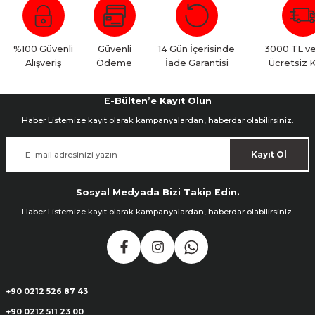
Bu ürüne ilk yorumu siz yapın!
Yorum Yaz
%100 Güvenli
Güvenli
14 Gün İçerisinde
3000 TL ve
Alışveriş
Ödeme
İade Garantisi
Ücretsiz 
E-Bülten’e Kayıt Olun
Haber Listemize kayıt olarak kampanyalardan, haberdar olabilirsiniz.
Kayıt Ol
Sosyal Medyada Bizi Takip Edin.
Haber Listemize kayıt olarak kampanyalardan, haberdar olabilirsiniz.
+90 0212 526 87 43
+90 0212 511 23 00