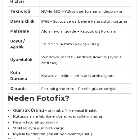
Hızları
Teknoloji
NVMe SSD – Yüksek performanslı depolama
Dayanıklılık
IP66 – Su, toz ve darbelere karşı üstün koruma
Malzeme
Alüminyum gövde + kauçuk dış koruma
Boyut /
105 x 52 x 14 mm / yaklaşık 90 g
Ağırlık
Windows, macOS, Android, iPadOS (Type-C
Uyumluluk
destekli)
Kutu
Kutusuz – orijinal antistatik ambalajında
Durumu
Garanti
Faturalı gönderim – Fotofix güvencesiyle
Neden Fotofix?
Gümrük Ürünü
– orijinal, sıfır ve yasal ithalat
Kutusuz ama fabrika ambalajında, kullanılmamış
Resmi faturalı gönderim
Stoktan aynı gün hızlı kargo
Piyasa fiyatlarının çok altında avantajlı satış