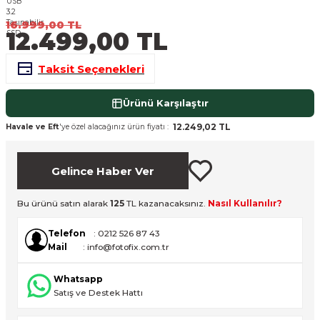
nsleri
m Cihazları
Aksesuarları
16.999,00 TL
12.499,00 TL
aları
onlar
Taksit Seçenekleri
nları
Ürünü Karşılaştır
ndalar
12.249,02 TL
Havale ve Eft
'ye özel alacağınız ürün fiyatı :
 Işıklar
Gelince Haber Ver
om Standlar
Bu ürünü satın alarak
125
TL kazanacaksınız.
Nasıl Kullanılır?
esuarları
Telefon
: 0212 526 87 43
Mail
: info@fotofix.com.tr
Işıklar
uar
Whatsapp
Satış ve Destek Hattı
Işık Setleri