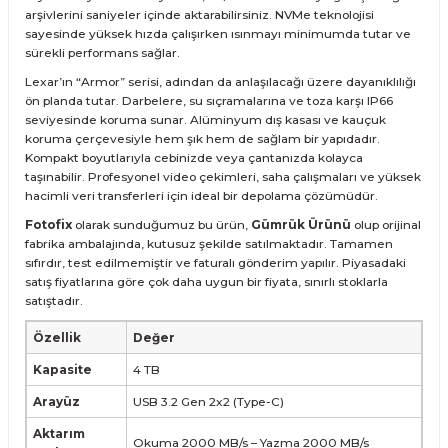
arşivlerini saniyeler içinde aktarabilirsiniz. NVMe teknolojisi
sayesinde yüksek hızda çalışırken ısınmayı minimumda tutar ve
sürekli performans sağlar.
Lexar’ın “Armor” serisi, adından da anlaşılacağı üzere dayanıklılığı
ön planda tutar. Darbelere, su sıçramalarına ve toza karşı IP66
seviyesinde koruma sunar. Alüminyum dış kasası ve kauçuk
koruma çerçevesiyle hem şık hem de sağlam bir yapıdadır.
Kompakt boyutlarıyla cebinizde veya çantanızda kolayca
taşınabilir. Profesyonel video çekimleri, saha çalışmaları ve yüksek
hacimli veri transferleri için ideal bir depolama çözümüdür.
Fotofix
olarak sunduğumuz bu ürün,
Gümrük Ürünü
olup orijinal
fabrika ambalajında, kutusuz şekilde satılmaktadır. Tamamen
sıfırdır, test edilmemiştir ve faturalı gönderim yapılır. Piyasadaki
satış fiyatlarına göre çok daha uygun bir fiyata, sınırlı stoklarla
satıştadır.
Özellik
Değer
Kapasite
4 TB
Arayüz
USB 3.2 Gen 2x2 (Type-C)
Aktarım
Okuma 2000 MB/s – Yazma 2000 MB/s