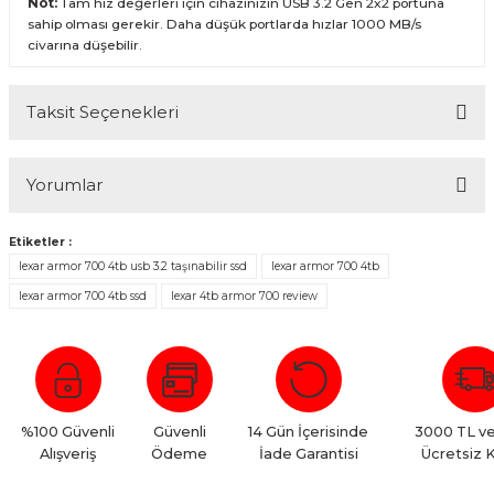
Not:
Tam hız değerleri için cihazınızın USB 3.2 Gen 2x2 portuna
sahip olması gerekir. Daha düşük portlarda hızlar 1000 MB/s
civarına düşebilir.
Taksit Seçenekleri
Yorumlar
Etiketler :
lexar armor 700 4tb usb 3.2 taşınabilir ssd
lexar armor 700 4tb
Bu ürüne ilk yorumu siz yapın!
lexar armor 700 4tb ssd
lexar 4tb armor 700 review
Yorum Yaz
%100 Güvenli
Güvenli
14 Gün İçerisinde
3000 TL ve
Alışveriş
Ödeme
İade Garantisi
Ücretsiz 