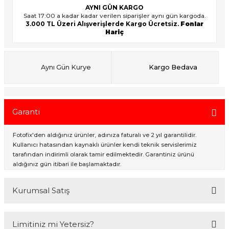
AYNI GÜN KARGO
Saat 17:00 a kadar kadar verilen siparişler aynı gün kargoda.
3.000 TL Üzeri Alışverişlerde Kargo Ücretsiz.
Fonlar
Hariç
ık Setleri
ar
onlar
Aynı Gün Kurye
Kargo Bedava
rlar
Garanti
Fotofix'den aldığınız ürünler, adınıza faturalı ve 2 yıl garantilidir.
Kullanıcı hatasından kaynaklı ürünler kendi teknik servislerimiz
tarafından indirimli olarak tamir edilmektedir. Garantiniz ürünü
aldığınız gün itibari ile başlamaktadır.
Kurumsal Satış
2007 Yılından bu yana hizmet veren Fotofix İstanbulda 2 mağaza ve
Limitiniz mi Yetersiz?
online web sitesi olan www.fotofix.com.tr üzerinden hizmet