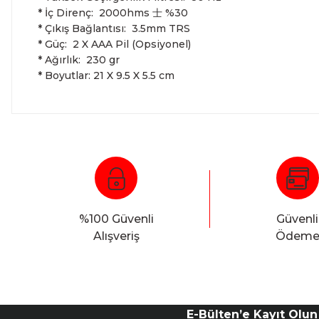
* İç Direnç: 2000hms 士 %30
* Çıkış Bağlantısı: 3.5mm TRS
* Güç: 2 X AAA Pil (Opsiyonel)
* Ağırlık: 230 gr
* Boyutlar: 21 X 9.5 X 5.5 cm
%100 Güvenli
Güvenli
Alışveriş
Ödem
E-Bülten’e Kayıt Olun