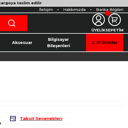
 kargoya teslim edilir
İletişim
Hakkımızda
Banka Bilgileri
ÜYELİK
SEPETİM
o
Bilgisayar
Aksesuar
2. El Ürünler
Bileşenleri
L
Taksit Seçenekleri