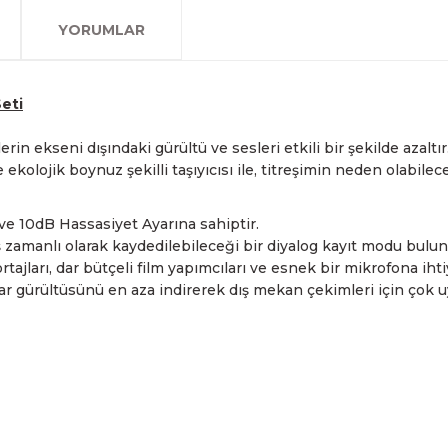
olan www.fotofix.com.tr 
farklı kredi kartını birleşt
Bu hizmet sayesinde, İstan
tarihten itibaren geçerlidi
YORUMLAR
arkadaşlarımız tarafından 
havale seçenekleriyle gerçe
yapabilmekteyiz. İstanbul d
Sahibinden.com üzerinden tü
hizmet veren Fotofix yüzle
Detaylı bilgi ve seçenekler
ve siparişinizle ilgili bilg
hakkında daha fazla bilgi a
En uygun ve en hızlı çözüm 
yanınızdayız.
Whatsapp:
0535 495 75 
eti
 ekseni dışındaki gürültü ve sesleri etkili bir şekilde azaltır
 ekolojik boynuz şekilli taşıyıcısı ile, titreşimin neden olabi
 ve 10dB Hassasiyet Ayarına sahiptir.
ş zamanlı olarak kaydedilebileceği bir diyalog kayıt modu bulun
ajları, dar bütçeli film yapımcıları ve esnek bir mikrofona ihti
r gürültüsünü en aza indirerek dış mekan çekimleri için çok uy