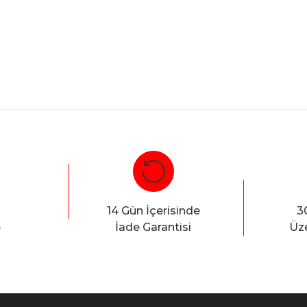
Bu ürüne ilk yorumu siz yapın!
Yorum Yaz
14 Gün İçerisinde
3
e
İade Garantisi
Üze