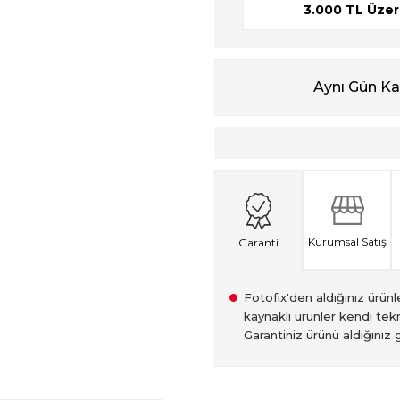
3.000 TL Üzeri
Aynı Gün K
Kurumsal Satış
Garanti
Fotofix'den aldığınız ürünler
kaynaklı ürünler kendi tekn
Garantiniz ürünü aldığınız g
2007 Yılından bu yana hiz
Kredi kartınızın limitinin
İstanbul'da seçili ürünlerin
2.el ürünlerimiz, 6 ay garan