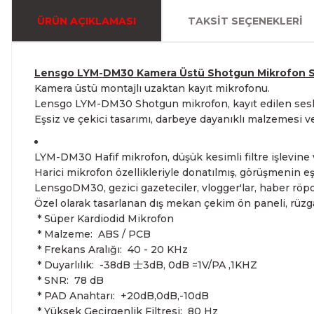
ÜRÜN AÇIKLAMASI
TAKSIT SEÇENEKLERI
Lensgo LYM-DM30 Kamera Üstü Shotgun Mikrofon S
Kamera üstü montajlı uzaktan kayıt mikrofonu.
Lensgo LYM-DM30 Shotgun mikrofon, kayıt edilen seslerin
Eşsiz ve çekici tasarımı, darbeye dayanıklı malzemesi ve
LYM-DM30 Hafif mikrofon, düşük kesimli filtre işlevine
Harici mikrofon özellikleriyle donatılmış, görüşmenin e
LensgoDM30, gezici gazeteciler, vlogger'lar, haber röport
Özel olarak tasarlanan dış mekan çekim ön paneli, rüzga
* Süper Kardiodid Mikrofon
* Malzeme: ABS / PCB
* Frekans Aralığı: 40 - 20 KHz
* Duyarlılık: -38dB 士3dB, 0dB =1V/PA ,1KHZ
* SNR: 78 dB
* PAD Anahtarı: +20dB,0dB,-10dB
* Yüksek Geçirgenlik Filtresi: 80 Hz