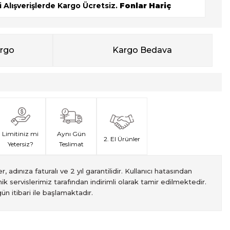
 Alışverişlerde Kargo Ücretsiz.
Fonlar Hariç
argo
Kargo Bedava
Limitiniz mi
Aynı Gün
2. El Ürünler
Yetersiz?
Teslimat
, adınıza faturalı ve 2 yıl garantilidir. Kullanıcı hatasından
ik servislerimiz tarafından indirimli olarak tamir edilmektedir.
ün itibari ile başlamaktadır.
met veren Fotofix İstanbulda 2 mağaza ve online web sitesi
 yeterli olmaması durumunda endişelenmeyin! Ödemelerinizi, iki
izin hızlı teslimatı için VIP kurye hizmetimizi tercih edebilirsiniz.
ti süresiyle sunulmaktadır. Bu garanti, ürünlerinizi aldığınız