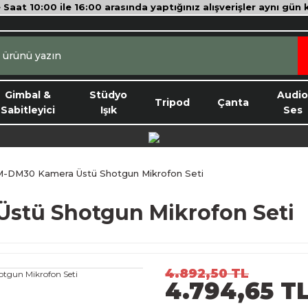
e Saat 10:00 ile 16:00 arasında yaptığınız alışverişler aynı gün
Gimbal &
Stüdyo
Audi
Tripod
Çanta
Sabitleyici
Işık
Ses
-DM30 Kamera Üstü Shotgun Mikrofon Seti
stü Shotgun Mikrofon Seti
4.892,50 TL
4.794,65 T