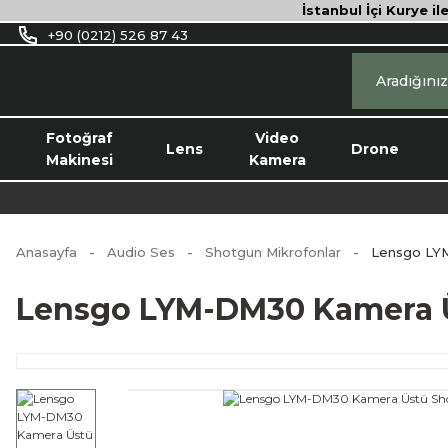
İstanbul İçi Kurye il
+90 (0212) 526 87 43
Fotoğraf
Video
Lens
Drone
Makinesi
Kamera
Anasayfa
Audio Ses
Shotgun Mikrofonlar
Lensgo LYM
Lensgo LYM-DM30 Kamera Ü