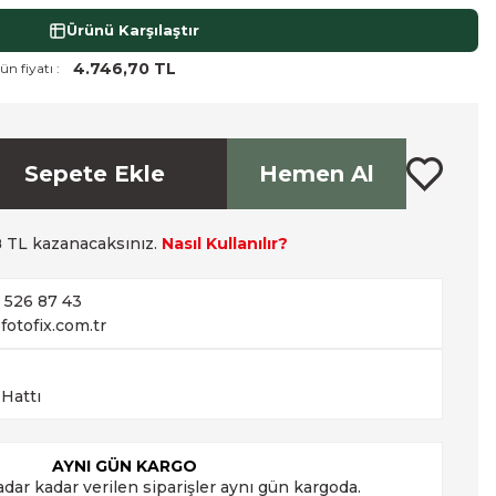
Ürünü Karşılaştır
4.746,70 TL
ün fiyatı :
Sepete Ekle
Hemen Al
8
TL kazanacaksınız.
Nasıl Kullanılır?
2 526 87 43
fotofix.com.tr
 Hattı
AYNI GÜN KARGO
adar kadar verilen siparişler aynı gün kargoda.