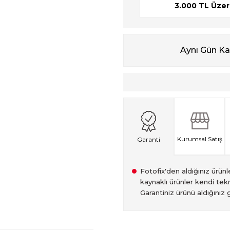
3.000 TL Üzeri
Aynı Gün K
Kurumsal Satış
Garanti
Fotofix'den aldığınız ürünler
kaynaklı ürünler kendi tekn
Garantiniz ürünü aldığınız g
2007 Yılından bu yana hiz
Kredi kartınızın limitinin
İstanbul'da seçili ürünlerin
2.el ürünlerimiz, 6 ay garan