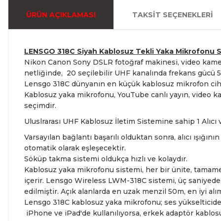
ÜRÜN AÇIKLAMASI
TAKSIT SEÇENEKLERI
LENSGO 318C Siyah Kablosuz Tekli Yaka Mikrofonu S
Nikon Canon Sony DSLR fotoğraf makinesi, video kamera, 
netliğinde, 20 seçilebilir UHF kanalında frekans gücü
Lensgo 318C dünyanın en küçük kablosuz mikrofon cihazı
Kablosuz yaka mikrofonu, YouTube canlı yayın, video kaydı,
seçimdir.
Uluslrarası UHF Kablosuz İletim Sistemine sahip 1 Alıcı v
Varsayılan bağlantı başarılı olduktan sonra, alıcı ışığı
otomatik olarak eşleşecektir.
Söküp takma sistemi oldukça hızlı ve kolaydır.
Kablosuz yaka mikrofonu sistemi, her bir ünite, tamame
içerir.
Lensgo Wireless LWM-318C sistemi, üç saniyeden k
edilmiştir.
Açık alanlarda en uzak menzil 50m, en iyi alı
Lensgo 318C kablosuz yaka mikrofonu; ses yükselticide de
iPhone ve iPad'de kullanılıyorsa, erkek adaptör kablos