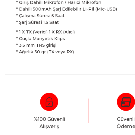
* Giriş Dahili Mikrofon / Harici Mikrofon
*
Dahili 500mAh Şarj Edilebilir Li-Pil (Mic-USB)
* Çalışma Süresi 5 Saat
* Şarj Süresi 1.5 Saat
* 1 X TX (Verici) 1 X RX (Alıcı)
* Güçlü Manyetik Klips
* 3.5 mm TRS girişi
* Ağırlık 30 gr (TX veya RX)
%100 Güvenli
Güvenli
Alışveriş
Ödem