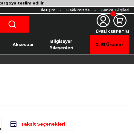
 kargoya teslim edilir
İletişim
Hakkımızda
Banka Bilgileri
ÜYELİK
SEPETİM
o
Bilgisayar
Aksesuar
2. El Ürünler
Bileşenleri
L
Taksit Seçenekleri