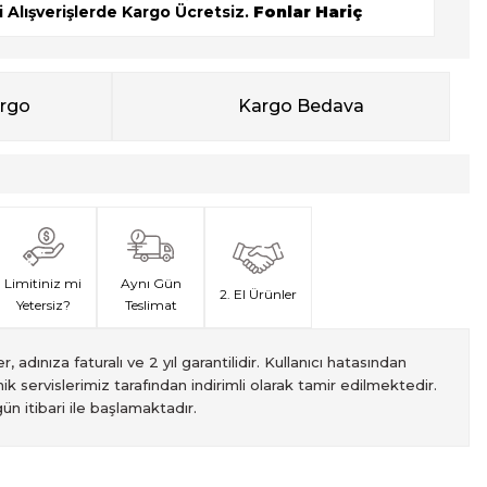
 Alışverişlerde Kargo Ücretsiz.
Fonlar Hariç
argo
Kargo Bedava
Limitiniz mi
Aynı Gün
2. El Ürünler
Yetersiz?
Teslimat
, adınıza faturalı ve 2 yıl garantilidir. Kullanıcı hatasından
ik servislerimiz tarafından indirimli olarak tamir edilmektedir.
ün itibari ile başlamaktadır.
met veren Fotofix İstanbulda 2 mağaza ve online web sitesi
 yeterli olmaması durumunda endişelenmeyin! Ödemelerinizi, iki
izin hızlı teslimatı için VIP kurye hizmetimizi tercih edebilirsiniz.
ti süresiyle sunulmaktadır. Bu garanti, ürünlerinizi aldığınız