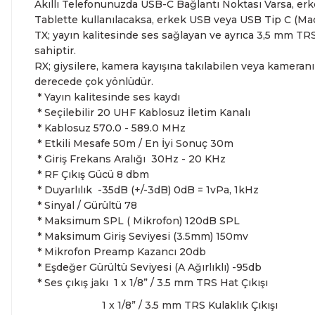
Akıllı Telefonunuzda USB-C Bağlantı Noktası Varsa, erk
Tablette kullanılacaksa, erkek USB veya USB Tip C (Ma
TX; yayın kalitesinde ses sağlayan ve ayrıca 3,5 mm TRS g
sahiptir.
RX; giysilere, kamera kayışına takılabilen veya kameranız
derecede çok yönlüdür.
* Yayın kalitesinde ses kaydı
* Seçilebilir 20 UHF Kablosuz İletim Kanalı
* Kablosuz 570.0 - 589.0 MHz
* Etkili Mesafe 50m / En İyi Sonuç 30m
* Giriş Frekans Aralığı 30Hz - 20 KHz
* RF Çıkış Gücü 8 dbm
* Duyarlılık -35dB (+/-3dB) 0dB = 1vPa, 1kHz
* Sinyal / Gürültü 78
* Maksimum SPL ( Mikrofon) 120dB SPL
* Maksimum Giriş Seviyesi (3.5mm) 150mv
* Mikrofon Preamp Kazancı 20db
* Eşdeğer Gürültü Seviyesi (A Ağırlıklı) -95db
* Ses çıkış jakı 1 x 1/8” / 3.5 mm TRS Hat Çıkışı
1 x 1/8” / 3.5 mm TRS Kulaklık Çıkışı