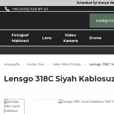
İstanbul İçi Kurye il
+90 (0212) 526 87 43
Fotoğraf
Video
Lens
Drone
Makinesi
Kamera
Anasayfa
Audio Ses
Yaka Mikrofonları
Lensgo 318C Si
Lensgo 318C Siyah Kablosuz