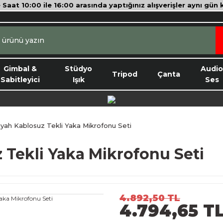
e Saat 10:00 ile 16:00 arasında yaptığınız alışverişler aynı gün
Gimbal &
Stüdyo
Audi
Tripod
Çanta
Sabitleyici
Işık
Ses
yah Kablosuz Tekli Yaka Mikrofonu Seti
 Tekli Yaka Mikrofonu Seti
4.892,50 TL
4.794,65 T