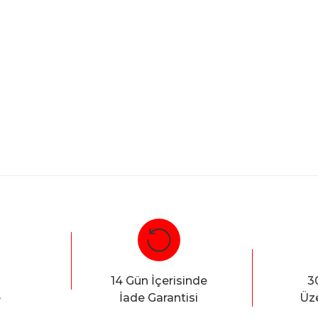
Bu ürüne ilk yorumu siz yapın!
Yorum Yaz
14 Gün İçerisinde
3
e
İade Garantisi
Üze