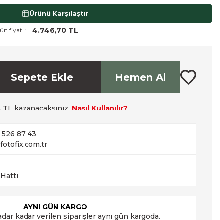
Ürünü Karşılaştır
4.746,70 TL
ün fiyatı :
Sepete Ekle
Hemen Al
8
TL kazanacaksınız.
Nasıl Kullanılır?
2 526 87 43
fotofix.com.tr
 Hattı
AYNI GÜN KARGO
adar kadar verilen siparişler aynı gün kargoda.