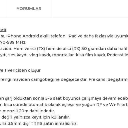
olan www.fotofix.com.tr 
farklı kredi kartını birleşt
Bu hizmet sayesinde, İstan
tarihten itibaren geçerlidi
YORUMLAR
arkadaşlarımız tarafından 
havale seçenekleriyle gerçe
yapabilmekteyiz. İstanbul d
Sahibinden.com üzerinden tü
hizmet veren Fotofix yüzle
Detaylı bilgi ve seçenekler
ve siparişinizle ilgili bilg
hakkında daha fazla bilgi a
En uygun ve en hızlı çözüm 
yanınızdayız.
Whatsapp:
0535 495 75 
eti
iPhone Android akıllı telefon, iPad ve daha fazlasıyla uyumlu
 570-589 MHz.
dır. Hem verici (TX) hem de alıcı (RX) 30 gramdan daha hafift
 ses kaydı, vlog kaydı, röportajlar, kısa film kaydı, Podcast'ler
e 1 Vericiden oluşur.
nın rengi maviden camgöbeğine değişecektir. Frekansı değiştirme
n şarj olduktan sonra 5-6 saat boyunca çalışmaya devam edebil
ısa sürede otomatik olarak eşleşir ve yoğun RF ve Wi-Fi orta
m menzili 20m dahilindedir.
ğil, yalnızca kayıt için kullanılır.
una 3.5mm dişi TRRS satın almalısınız.