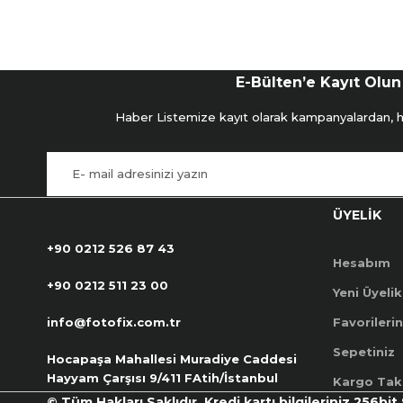
E-Bülten’e Kayıt Olun
Haber Listemize kayıt olarak kampanyalardan, hab
ÜYELİK
+90 0212 526 87 43
Hesabım
+90 0212 511 23 00
Yeni Üyelik
info@fotofix.com.tr
Favorilerin
Sepetiniz
Hocapaşa Mahallesi Muradiye Caddesi
Hayyam Çarşısı 9/411 FAtih/İstanbul
Kargo Tak
© Tüm Hakları Saklıdır. Kredi kartı bilgileriniz 256bit