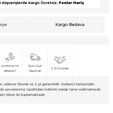
 Alışverişlerde Kargo Ücretsiz.
Fonlar Hariç
urye
Kargo Bedava
Limitiniz mi
Aynı Gün
2. El Ürünler
Yetersiz?
Teslimat
, adınıza faturalı ve 2 yıl garantilidir. Kullanıcı hatasından
ik servislerimiz tarafından indirimli olarak tamir edilmektedir.
ün itibari ile başlamaktadır.
met veren Fotofix İstanbulda 2 mağaza ve online web sitesi
 yeterli olmaması durumunda endişelenmeyin! Ödemelerinizi, iki
izin hızlı teslimatı için VIP kurye hizmetimizi tercih edebilirsiniz.
ti süresiyle sunulmaktadır. Bu garanti, ürünlerinizi aldığınız