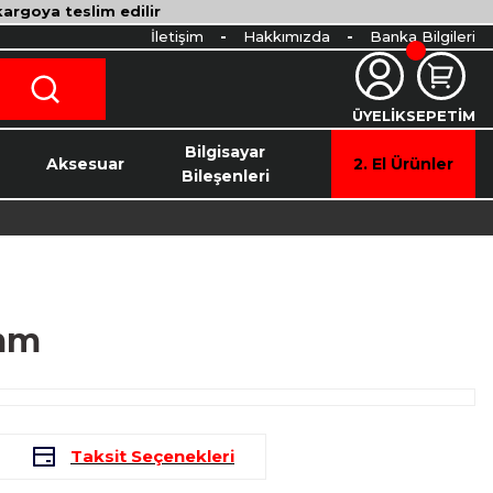
 kargoya teslim edilir
İletişim
Hakkımızda
Banka Bilgileri
ÜYELİK
SEPETİM
o
Bilgisayar
Aksesuar
2. El Ürünler
Bileşenleri
4mm
Taksit Seçenekleri