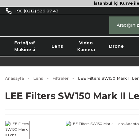
İstanbul İçi Kurye il
+90 (0212) 526 87 43
Fotoğraf
Video
Lens
Drone
Makinesi
Kamera
Anasayfa
Lens
Filtreler
LEE Filters SW150 Mark II L
LEE Filters SW150 Mark II 