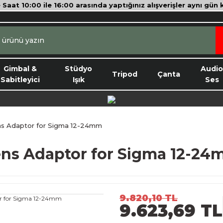
e Saat 10:00 ile 16:00 arasında yaptığınız alışverişler aynı gün
Gimbal &
Stüdyo
Audi
Tripod
Çanta
Sabitleyici
Işık
Ses
ens Adaptor for Sigma 12-24mm
Lens Adaptor for Sigma 12-2
9.820,10 TL
9.623,69 TL