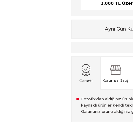
3.000 TL Üzeri
Aynı Gün K
Kurumsal Satış
Garanti
Fotofix'den aldığınız ürünler
kaynaklı ürünler kendi tekn
Garantiniz ürünü aldığınız g
2007 Yılından bu yana hiz
Kredi kartınızın limitinin
İstanbul'da seçili ürünlerin
2.el ürünlerimiz, 6 ay garan