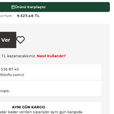
Ürünü Karşılaştır
9.527,46 TL
ün fiyatı :
 Ver
6
TL kazanacaksınız.
Nasıl Kullanılır?
2 526 87 43
fotofix.com.tr
 Hattı
AYNI GÜN KARGO
adar kadar verilen siparişler aynı gün kargoda.