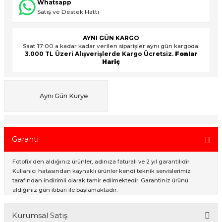
Whatsapp
Satış ve Destek Hattı
ık Setleri
ar
AYNI GÜN KARGO
Saat 17:00 a kadar kadar verilen siparişler aynı gün kargoda.
3.000 TL Üzeri Alışverişlerde Kargo Ücretsiz.
Fonlar
onlar
Hariç
rlar
Aynı Gün Kurye
Garanti
Fotofix'den aldığınız ürünler, adınıza faturalı ve 2 yıl garantilidir.
Kullanıcı hatasından kaynaklı ürünler kendi teknik servislerimiz
tarafından indirimli olarak tamir edilmektedir. Garantiniz ürünü
aldığınız gün itibari ile başlamaktadır.
Kurumsal Satış