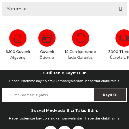
Yorumlar
Bu ürüne ilk yorumu siz yapın!
Yorum Yaz
%100 Güvenli
Güvenli
14 Gün İçerisinde
3000 TL ve
Alışveriş
Ödeme
İade Garantisi
Ücretsiz 
E-Bülten’e Kayıt Olun
Haber Listemize kayıt olarak kampanyalardan, haberdar olabilirsiniz.
Kayıt Ol
Sosyal Medyada Bizi Takip Edin.
Haber Listemize kayıt olarak kampanyalardan, haberdar olabilirsiniz.