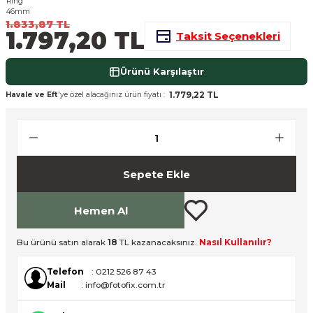
nsleri
m Cihazları
Aksesuarları
1.833,87 TL
1.797,20 TL
Taksit Seçenekleri
aları
onlar
Ürünü Karşılaştır
nları
1.779,22 TL
Havale ve Eft
'ye özel alacağınız ürün fiyatı :
ndalar
 Işıklar
Sepete Ekle
om Standlar
Hemen Al
esuarları
Bu ürünü satın alarak
18
TL kazanacaksınız.
Nasıl Kullanılır?
Işıklar
uar
Telefon
: 0212 526 87 43
Mail
: info@fotofix.com.tr
Işık Setleri