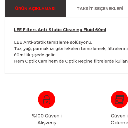
ÜRÜN AÇIKLAMASI
TAKSIT SEÇENEKLERI
LEE Filters Anti-Static Cleaning Fluid 60ml
LEE Anti-Statik temizleme solüsyonu.
Toz, yağ, parmak izi gibi lekeleri temizlemek, filtrele
60ml'lik şişede gelir.
Hem Optik Cam hem de Optik Reçine filtrelerde kullanıl
%100 Güvenli
Güvenli
Alışveriş
Ödem