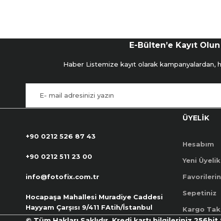
E-Bülten’e Kayıt Olun
Haber Listemize kayıt olarak kampanyalardan, hab
ÜYELİK
+90 0212 526 87 43
Hesabım
+90 0212 511 23 00
Yeni Üyelik
info@fotofix.com.tr
Favorilerin
Sepetiniz
Hocapaşa Mahallesi Muradiye Caddesi
Hayyam Çarşısı 9/411 FAtih/İstanbul
Kargo Tak
© Tüm Hakları Saklıdır. Kredi kartı bilgileriniz 256bit