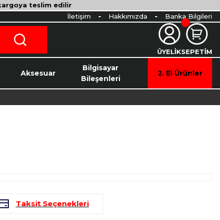
 kargoya teslim edilir
İletişim
Hakkımızda
Banka Bilgileri
ÜYELİK
SEPETİM
o
Bilgisayar
Aksesuar
2. El Ürünler
Bileşenleri
Taksit Seçenekleri