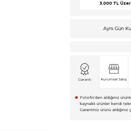
3.000 TL Üzeri
Aynı Gün K
Kurumsal Satış
Garanti
Fotofix'den aldığınız ürünler
kaynaklı ürünler kendi tekn
Garantiniz ürünü aldığınız g
2007 Yılından bu yana hiz
Kredi kartınızın limitinin
İstanbul'da seçili ürünlerin
2.el ürünlerimiz, 6 ay garan