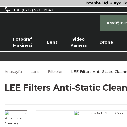
İstanbul İçi Kurye il
+90 (0212) 526 87 43
Fotoğraf
Video
Lens
Drone
Makinesi
Kamera
Anasayfa
Lens
Filtreler
LEE Filters Anti-Static Clean
LEE Filters Anti-Static Clea