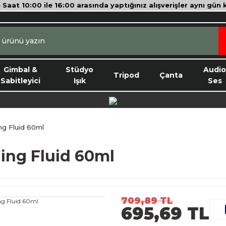
e Saat 10:00 ile 16:00 arasında yaptığınız alışverişler aynı gün
Gimbal &
Stüdyo
Audi
Tripod
Çanta
Sabitleyici
Işık
Ses
ing Fluid 60ml
ning Fluid 60ml
709,89 TL
695,69 TL