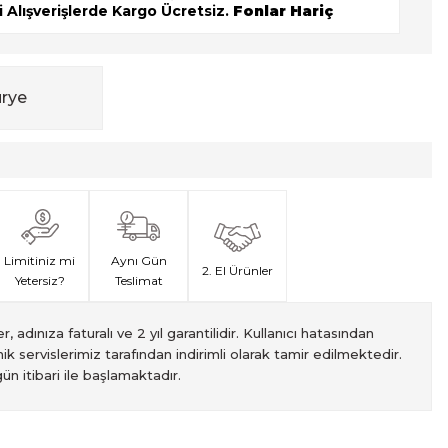
 Alışverişlerde Kargo Ücretsiz.
Fonlar Hariç
urye
Limitiniz mi
Aynı Gün
2. El Ürünler
Yetersiz?
Teslimat
, adınıza faturalı ve 2 yıl garantilidir. Kullanıcı hatasından
ik servislerimiz tarafından indirimli olarak tamir edilmektedir.
ün itibari ile başlamaktadır.
met veren Fotofix İstanbulda 2 mağaza ve online web sitesi
 yeterli olmaması durumunda endişelenmeyin! Ödemelerinizi, iki
izin hızlı teslimatı için VIP kurye hizmetimizi tercih edebilirsiniz.
ti süresiyle sunulmaktadır. Bu garanti, ürünlerinizi aldığınız