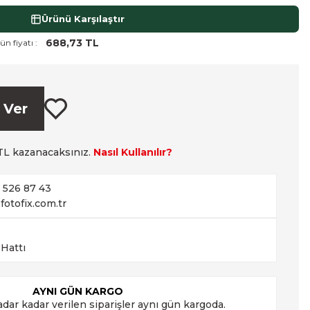
Ürünü Karşılaştır
688,73 TL
ün fiyatı :
 Ver
L kazanacaksınız.
Nasıl Kullanılır?
2 526 87 43
fotofix.com.tr
 Hattı
AYNI GÜN KARGO
adar kadar verilen siparişler aynı gün kargoda.