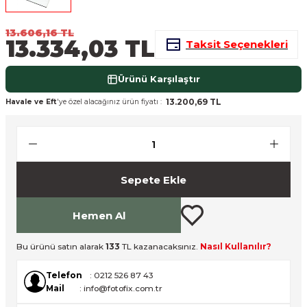
nsleri
m Cihazları
Aksesuarları
13.606,16 TL
13.334,03 TL
Taksit Seçenekleri
aları
onlar
Ürünü Karşılaştır
nları
13.200,69 TL
Havale ve Eft
'ye özel alacağınız ürün fiyatı :
ndalar
 Işıklar
Sepete Ekle
om Standlar
Hemen Al
esuarları
Bu ürünü satın alarak
133
TL kazanacaksınız.
Nasıl Kullanılır?
Işıklar
uar
Telefon
: 0212 526 87 43
Işık Setleri
Mail
: info@fotofix.com.tr