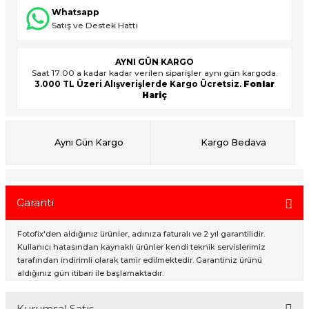
Whatsapp
Satış ve Destek Hattı
ık Setleri
ar
AYNI GÜN KARGO
Saat 17:00 a kadar kadar verilen siparişler aynı gün kargoda.
onlar
3.000 TL Üzeri Alışverişlerde Kargo Ücretsiz.
Fonlar
Hariç
rlar
Aynı Gün Kargo
Kargo Bedava
Garanti
Fotofix'den aldığınız ürünler, adınıza faturalı ve 2 yıl garantilidir.
Kullanıcı hatasından kaynaklı ürünler kendi teknik servislerimiz
tarafından indirimli olarak tamir edilmektedir. Garantiniz ürünü
aldığınız gün itibari ile başlamaktadır.
Kurumsal Satış