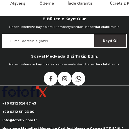
Alışveriş
Ödeme
İade Garantisi
Ücretsiz 
E-Bülten’e Kayıt Olun
Haber Listemize kayıt olarak kampanyalardan, haberdar olabilirsiniz.
Kayıt Ol
Sosyal Medyada Bizi Takip Edin.
Haber Listemize kayıt olarak kampanyalardan, haberdar olabilirsiniz.
+90 0212 526 87 43
+90 0212 511 23 00
info@fotofix.com.tr
Hocapaşa Mahallesi Muradiye Caddesi Hayyam Çarşısı 9/411 FAtih/