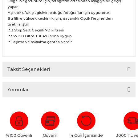
Doğal bir görünüm için, fotoğrafın ortasından aşağıya bir geçiş
yapar.
Açık bir ufuk çizgisinin olduğu fotoğraflar için uygundur.
Bu filtre yüksek keskinlik için, dayanıklı Optik Reçine'den
üretilmiştir.
* 3 Stop Sert Geçişli ND Filtresi
* SW 150 Filtre Tutucularına uygun
* Taşıma ve saklama çantası vardır
Taksit Seçenekleri
Yorumlar
Bu ürüne ilk yorumu siz yapın!
Yorum Yaz
%100 Güvenli
Güvenli
14 Gün İçerisinde
3000 TL ve