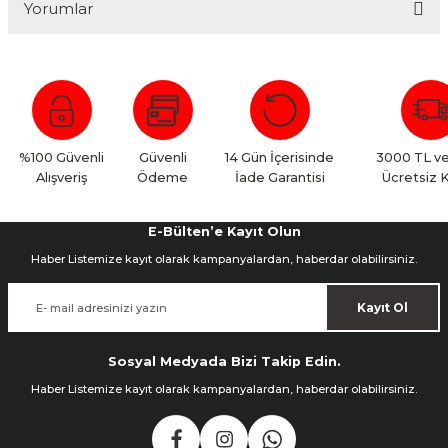
Yorumlar
Bu ürüne ilk yorumu siz yapın!
Yorum Yaz
%100 Güvenli
Güvenli
14 Gün İçerisinde
3000 TL ve
Alışveriş
Ödeme
İade Garantisi
Ücretsiz 
E-Bülten’e Kayıt Olun
Haber Listemize kayıt olarak kampanyalardan, haberdar olabilirsiniz.
Kayıt Ol
Sosyal Medyada Bizi Takip Edin.
Haber Listemize kayıt olarak kampanyalardan, haberdar olabilirsiniz.