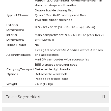
Padding:
Cross-linked Polyethylene-foam in
shoulder straps and handles
Double buckle closing flap
Type of Closure
Quick "One Pull" top zippered flap
Two side zipper openings
Exterior
12.5 x 6.2 x 10.2"
(32 x 16 x 26 cm)
(LxWxH)
Dimensions
Interior
Main compartment: 9.4 x 6.2 x 8.6"
(24 x 16 x 22
Dimensions
cm)
(LxWxH)
Tripod Holder
No
1-2 Digital or Photo SLR bodies with 2-3 lenses
Accommodates
and accessories
Mini DV camcorder with accessories
BSS
B shaped shoulder strap
Carrying/Transport
Detachable rigid handle
Options
Detachable waist belt
Padded rear belt loops
Weight
2.6 lb (1.2 kg)
Taksit Seçenekleri