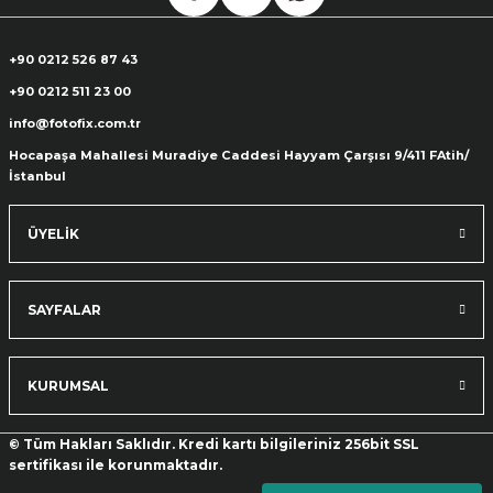
+90 0212 526 87 43
+90 0212 511 23 00
info@fotofix.com.tr
Hocapaşa Mahallesi Muradiye Caddesi Hayyam Çarşısı 9/411 FAtih/
İstanbul
ÜYELİK
SAYFALAR
KURUMSAL
© Tüm Hakları Saklıdır. Kredi kartı bilgileriniz 256bit SSL
sertifikası ile korunmaktadır.