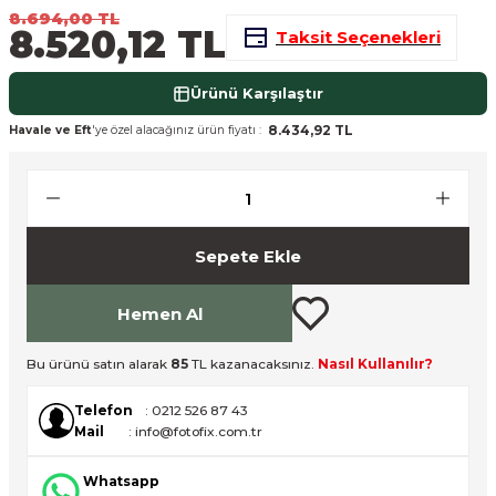
8.694,00 TL
nsleri
m Cihazları
Aksesuarları
8.520,12 TL
Taksit Seçenekleri
aları
onlar
Ürünü Karşılaştır
8.434,92 TL
Havale ve Eft
'ye özel alacağınız ürün fiyatı :
nları
ndalar
 Işıklar
Sepete Ekle
om Standlar
Hemen Al
esuarları
Bu ürünü satın alarak
85
TL kazanacaksınız.
Nasıl Kullanılır?
Işıklar
uar
Telefon
: 0212 526 87 43
Mail
: info@fotofix.com.tr
Işık Setleri
Whatsapp