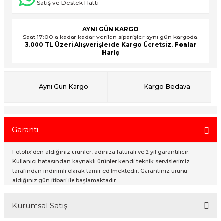
Satış ve Destek Hattı
AYNI GÜN KARGO
ık Setleri
ar
Saat 17:00 a kadar kadar verilen siparişler aynı gün kargoda.
3.000 TL Üzeri Alışverişlerde Kargo Ücretsiz.
Fonlar
Hariç
onlar
rlar
Aynı Gün Kargo
Kargo Bedava
Garanti
Fotofix'den aldığınız ürünler, adınıza faturalı ve 2 yıl garantilidir.
Kullanıcı hatasından kaynaklı ürünler kendi teknik servislerimiz
tarafından indirimli olarak tamir edilmektedir. Garantiniz ürünü
aldığınız gün itibari ile başlamaktadır.
Kurumsal Satış