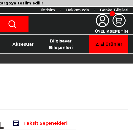
 kargoya teslim edilir
İletişim
Hakkımızda
Banka Bilgileri
ÜYELİK
SEPETİM
o
Bilgisayar
Aksesuar
2. El Ürünler
Bileşenleri
L
Taksit Seçenekleri