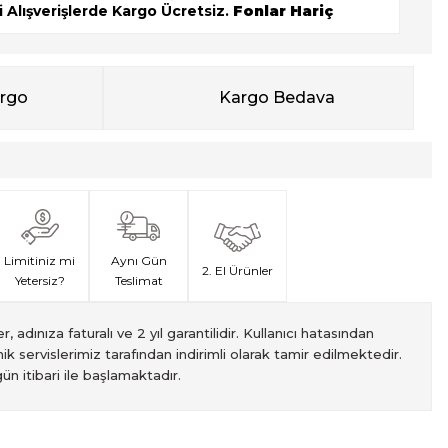
 Alışverişlerde Kargo Ücretsiz.
Fonlar Hariç
argo
Kargo Bedava
Limitiniz mi
Aynı Gün
2. El Ürünler
Yetersiz?
Teslimat
, adınıza faturalı ve 2 yıl garantilidir. Kullanıcı hatasından
ik servislerimiz tarafından indirimli olarak tamir edilmektedir.
ün itibari ile başlamaktadır.
met veren Fotofix İstanbulda 2 mağaza ve online web sitesi
 yeterli olmaması durumunda endişelenmeyin! Ödemelerinizi, iki
izin hızlı teslimatı için VIP kurye hizmetimizi tercih edebilirsiniz.
ti süresiyle sunulmaktadır. Bu garanti, ürünlerinizi aldığınız