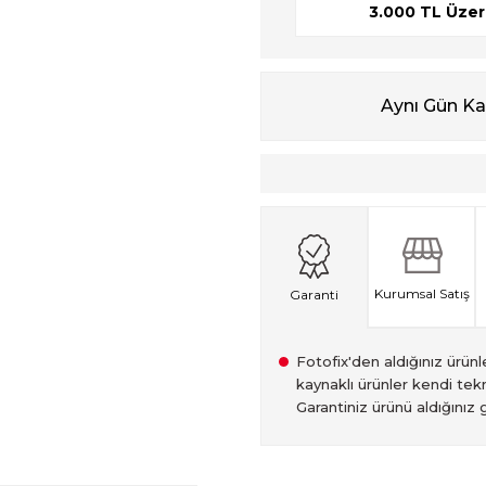
3.000 TL Üzeri
Aynı Gün K
Kurumsal Satış
Garanti
Fotofix'den aldığınız ürünler
kaynaklı ürünler kendi tekn
Garantiniz ürünü aldığınız g
2007 Yılından bu yana hiz
Kredi kartınızın limitinin
İstanbul'da seçili ürünlerin
2.el ürünlerimiz, 6 ay garan