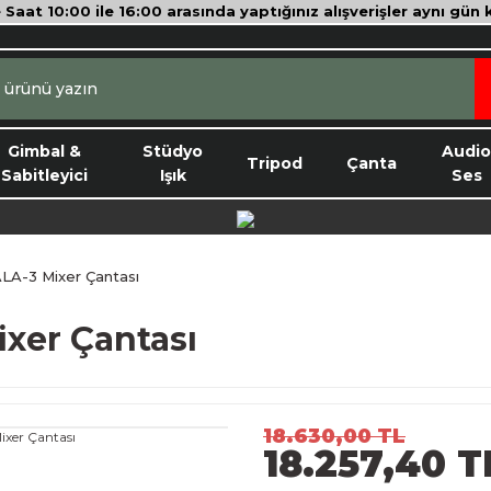
e Saat 10:00 ile 16:00 arasında yaptığınız alışverişler aynı gün
Gimbal &
Stüdyo
Audi
Tripod
Çanta
Sabitleyici
Işık
Ses
LA-3 Mixer Çantası
ixer Çantası
18.630,00 TL
18.257,40 T