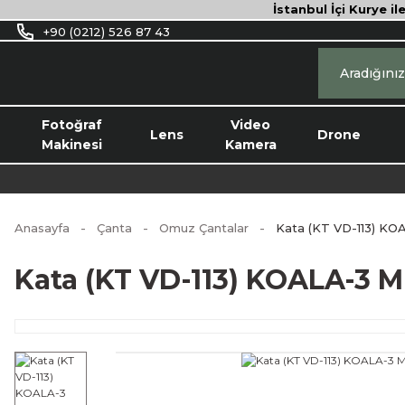
İstanbul İçi Kurye il
+90 (0212) 526 87 43
Fotoğraf
Video
Lens
Drone
Makinesi
Kamera
Anasayfa
Çanta
Omuz Çantalar
Kata (KT VD-113) KOA
Kata (KT VD-113) KOALA-3 M