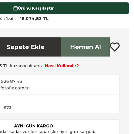
Ürünü Karşılaştır
18.074,83 TL
ün fiyatı :
Sepete Ekle
Hemen Al
3
TL kazanacaksınız.
Nasıl Kullanılır?
2 526 87 43
fotofix.com.tr
 Hattı
AYNI GÜN KARGO
adar kadar verilen siparişler aynı gün kargoda.