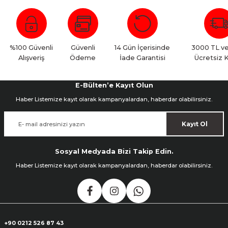
Bu ürüne ilk yorumu siz yapın!
Yorum Yaz
%100 Güvenli
Güvenli
14 Gün İçerisinde
3000 TL ve
Alışveriş
Ödeme
İade Garantisi
Ücretsiz 
E-Bülten’e Kayıt Olun
Haber Listemize kayıt olarak kampanyalardan, haberdar olabilirsiniz.
Kayıt Ol
Sosyal Medyada Bizi Takip Edin.
Haber Listemize kayıt olarak kampanyalardan, haberdar olabilirsiniz.
+90 0212 526 87 43