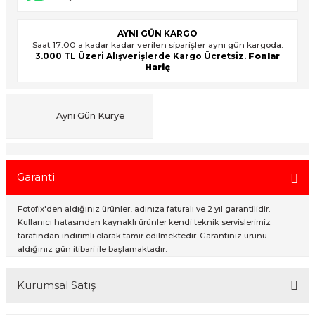
AYNI GÜN KARGO
Saat 17:00 a kadar kadar verilen siparişler aynı gün kargoda.
ık Setleri
ar
3.000 TL Üzeri Alışverişlerde Kargo Ücretsiz.
Fonlar
Hariç
onlar
rlar
Aynı Gün Kurye
Garanti
Fotofix'den aldığınız ürünler, adınıza faturalı ve 2 yıl garantilidir.
Kullanıcı hatasından kaynaklı ürünler kendi teknik servislerimiz
tarafından indirimli olarak tamir edilmektedir. Garantiniz ürünü
aldığınız gün itibari ile başlamaktadır.
Kurumsal Satış