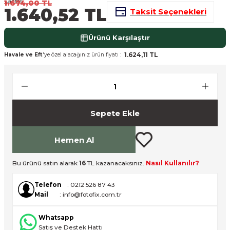
1.674,00 TL
1.640,52 TL
Taksit Seçenekleri
nsleri
m Cihazları
Aksesuarları
aları
onlar
Ürünü Karşılaştır
1.624,11 TL
Havale ve Eft
'ye özel alacağınız ürün fiyatı :
nları
ndalar
Sepete Ekle
 Işıklar
om Standlar
Hemen Al
esuarları
Bu ürünü satın alarak
16
TL kazanacaksınız.
Nasıl Kullanılır?
Telefon
: 0212 526 87 43
Işıklar
uar
Mail
: info@fotofix.com.tr
Işık Setleri
Whatsapp
Satış ve Destek Hattı