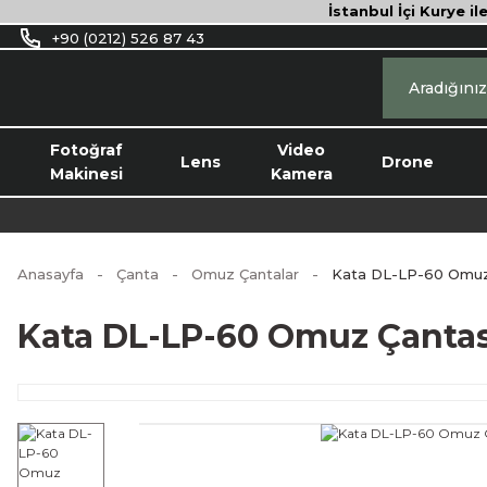
İstanbul İçi Kurye il
+90 (0212) 526 87 43
Fotoğraf
Video
Lens
Drone
Makinesi
Kamera
Anasayfa
Çanta
Omuz Çantalar
Kata DL-LP-60 Omuz
Kata DL-LP-60 Omuz Çantas