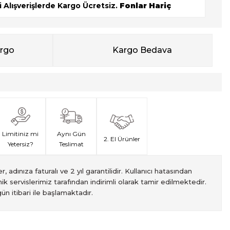
 Alışverişlerde Kargo Ücretsiz.
Fonlar Hariç
argo
Kargo Bedava
Limitiniz mi
Aynı Gün
2. El Ürünler
Yetersiz?
Teslimat
, adınıza faturalı ve 2 yıl garantilidir. Kullanıcı hatasından
ik servislerimiz tarafından indirimli olarak tamir edilmektedir.
ün itibari ile başlamaktadır.
met veren Fotofix İstanbulda 2 mağaza ve online web sitesi
 yeterli olmaması durumunda endişelenmeyin! Ödemelerinizi, iki
izin hızlı teslimatı için VIP kurye hizmetimizi tercih edebilirsiniz.
ti süresiyle sunulmaktadır. Bu garanti, ürünlerinizi aldığınız