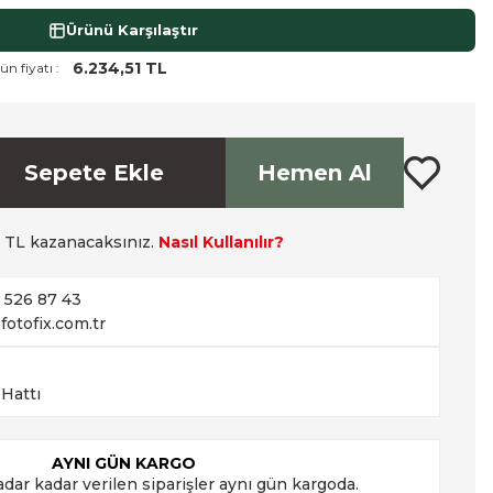
Ürünü Karşılaştır
6.234,51 TL
ün fiyatı :
Sepete Ekle
Hemen Al
TL kazanacaksınız.
Nasıl Kullanılır?
2 526 87 43
fotofix.com.tr
 Hattı
AYNI GÜN KARGO
adar kadar verilen siparişler aynı gün kargoda.