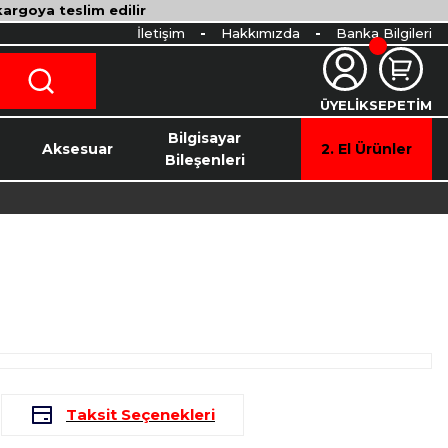
 kargoya teslim edilir
İletişim
Hakkımızda
Banka Bilgileri
ÜYELİK
SEPETİM
o
Bilgisayar
Aksesuar
2. El Ürünler
Bileşenleri
L
Taksit Seçenekleri