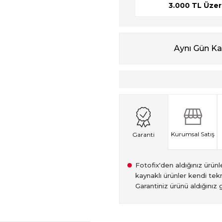
3.000 TL Üzeri
Aynı Gün K
Kurumsal Satış
Garanti
Fotofix'den aldığınız ürünler
kaynaklı ürünler kendi tekn
Garantiniz ürünü aldığınız g
2007 Yılından bu yana hiz
Kredi kartınızın limitinin
İstanbul'da seçili ürünlerin
2.el ürünlerimiz, 6 ay garan