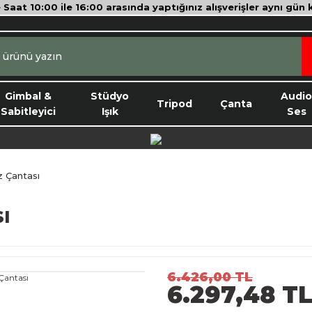
e Saat 10:00 ile 16:00 arasında yaptığınız alışverişler aynı gün
Gimbal &
Stüdyo
Audi
Tripod
Çanta
Sabitleyici
Işık
Ses
 Çantası
ı
6.426,00 TL
6.297,48 T