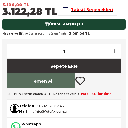
3.186,00 TL
nsleri
m Cihazları
Aksesuarları
3.122,28 TL
Taksit Seçenekleri
aları
onlar
Ürünü Karşılaştır
3.091,06 TL
Havale ve Eft
'ye özel alacağınız ürün fiyatı :
nları
ndalar
 Işıklar
Sepete Ekle
om Standlar
Hemen Al
esuarları
Bu ürünü satın alarak
31
TL kazanacaksınız.
Nasıl Kullanılır?
Işıklar
uar
Telefon
: 0212 526 87 43
Mail
: info@fotofix.com.tr
Işık Setleri
Whatsapp