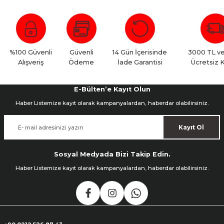
Bu ürüne ilk yorumu siz yapın!
Yorum Yaz
%100 Güvenli
Güvenli
14 Gün İçerisinde
3000 TL ve
Alışveriş
Ödeme
İade Garantisi
Ücretsiz 
E-Bülten’e Kayıt Olun
Haber Listemize kayıt olarak kampanyalardan, haberdar olabilirsiniz.
Kayıt Ol
Sosyal Medyada Bizi Takip Edin.
Haber Listemize kayıt olarak kampanyalardan, haberdar olabilirsiniz.