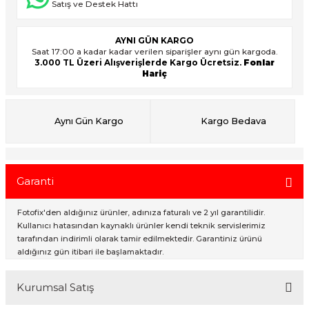
Satış ve Destek Hattı
AYNI GÜN KARGO
ık Setleri
ar
Saat 17:00 a kadar kadar verilen siparişler aynı gün kargoda.
3.000 TL Üzeri Alışverişlerde Kargo Ücretsiz.
Fonlar
Hariç
onlar
rlar
Aynı Gün Kargo
Kargo Bedava
Garanti
Fotofix'den aldığınız ürünler, adınıza faturalı ve 2 yıl garantilidir.
Kullanıcı hatasından kaynaklı ürünler kendi teknik servislerimiz
tarafından indirimli olarak tamir edilmektedir. Garantiniz ürünü
aldığınız gün itibari ile başlamaktadır.
Kurumsal Satış