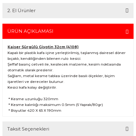
gerçekleştirebilirsiniz.
İstanbul'da seçili ürünlerinizin hızlı teslimatı için VIP kurye hizmetimizi
Detaylı bilgi ve seçenekler için lütfen
Açıklamayı Okuyun
2. El Ürünler
tercih edebilirsiniz. Bu hizmet sayesinde, İstanbul içindeki
adreslerinize aynı gün içinde teslimat yapabilmekteyiz. İstanbul
dışındaki adresler için geçerli olmayan bu hizmetin ayrıntıları ve
2.el ürünlerimiz, 6 ay garanti süresiyle sunulmaktadır. Bu garanti,
siparişinizle ilgili bilgi almak için 0212 526 87 43 numaralı telefonu
ürünlerinizi aldığınız tarihten itibaren geçerlidir ve her türlü bakım ve
ÜRÜN AÇIKLAMASI
arayabilirsiniz.
onarım ihtiyaçlarını kapsar. Sahibinden.com üzerinden tüm 2. el
ürünlerimizi detaylı bir şekilde inceleyebilir, ürünler hakkında daha
Kaiser Sürgülü Giyotin 32cm (4108)
fazla bilgi alabilirsiniz. Güvenli alışveriş ve destek için her zaman
Kapalı bir plastik kafa içine yerleştirilmiş, taşlanmış dairesel döner
yanınızdayız.
bıçaklı, kendiliğinden bilenen rulo kesici.
Şeffaf basınç cetveli ile, kesilecek malzeme, kesim noktasında
otomatik olarak preslenir.
Sağlam, metal kesme tablası üzerinde basılı ölçekler, biçim
işaretleri ve dereceler bulunur.
Kesici kafa kolay değiştirilir.
* Kesme uzunluğu 320mm
* Kesme kalınlığı maksimum 0.5mm (5 Yaprak/80gr)
* Boyutlar 420 X 65 X 190mm
Taksit Seçenekleri