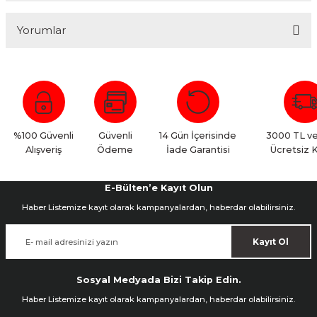
Yorumlar
Bu ürüne ilk yorumu siz yapın!
Yorum Yaz
%100 Güvenli
Güvenli
14 Gün İçerisinde
3000 TL ve
Alışveriş
Ödeme
İade Garantisi
Ücretsiz 
E-Bülten’e Kayıt Olun
Haber Listemize kayıt olarak kampanyalardan, haberdar olabilirsiniz.
Kayıt Ol
Sosyal Medyada Bizi Takip Edin.
Haber Listemize kayıt olarak kampanyalardan, haberdar olabilirsiniz.