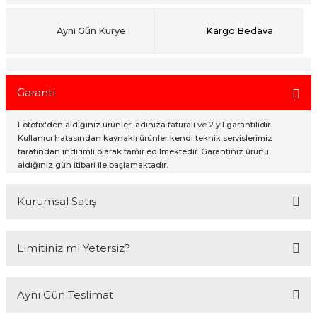
Aynı Gün Kurye
Kargo Bedava
ık Setleri
ar
onlar
Garanti
rlar
Fotofix'den aldığınız ürünler, adınıza faturalı ve 2 yıl garantilidir.
Kullanıcı hatasından kaynaklı ürünler kendi teknik servislerimiz
tarafından indirimli olarak tamir edilmektedir. Garantiniz ürünü
aldığınız gün itibari ile başlamaktadır.
Kurumsal Satış
2007 Yılından bu yana hizmet veren Fotofix İstanbulda 2 mağaza ve
Limitiniz mi Yetersiz?
online web sitesi olan www.fotofix.com.tr üzerinden hizmet
vermektedir. Profesyonel çalışma arkadaşlarımız tarafından en iyi
hizmet verilmektedir. Özel ve Devlet kurumlarına hizmet veren Fotofix
Kredi kartınızın limitinin yeterli olmaması durumunda endişelenmeyin!
yüzlerce referansıyla hizmetinizdedir.
Aynı Gün Teslimat
Ödemelerinizi, iki farklı kredi kartını birleştirerek veya ödemenizin bir
En uygun ve en hızlı çözüm için bizimle iletişime geçin.
kısmını kredi kartıyla diğer kısmını havale seçenekleriyle
Whatsapp:
0535 495 75 66
Mail:
info@fotofix.com.tr