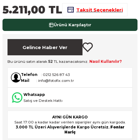
5.211,00 TL
nsleri
m Cihazları
Aksesuarları
Taksit Seçenekleri
aları
onlar
Ürünü Karşılaştır
nları
Gelince Haber Ver
ndalar
Bu ürünü satın alarak
52
TL kazanacaksınız.
Nasıl Kullanılır?
 Işıklar
Telefon
: 0212 526 87 43
Mail
: info@fotofix.com.tr
om Standlar
Whatsapp
esuarları
Satış ve Destek Hattı
Işıklar
uar
AYNI GÜN KARGO
Saat 17:00 a kadar kadar verilen siparişler aynı gün kargoda.
3.000 TL Üzeri Alışverişlerde Kargo Ücretsiz.
Fonlar
Işık Setleri
Hariç