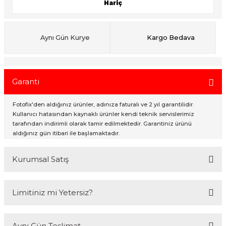
Hariç
ık Setleri
ar
Aynı Gün Kurye
Kargo Bedava
onlar
Garanti
rlar
Fotofix'den aldığınız ürünler, adınıza faturalı ve 2 yıl garantilidir.
Kullanıcı hatasından kaynaklı ürünler kendi teknik servislerimiz
tarafından indirimli olarak tamir edilmektedir. Garantiniz ürünü
aldığınız gün itibari ile başlamaktadır.
Kurumsal Satış
2007 Yılından bu yana hizmet veren Fotofix İstanbulda 2 mağaza ve
Limitiniz mi Yetersiz?
online web sitesi olan www.fotofix.com.tr üzerinden hizmet
vermektedir. Profesyonel çalışma arkadaşlarımız tarafından en iyi
hizmet verilmektedir. Özel ve Devlet kurumlarına hizmet veren Fotofix
Kredi kartınızın limitinin yeterli olmaması durumunda endişelenmeyin!
yüzlerce referansıyla hizmetinizdedir.
Aynı Gün Teslimat
Ödemelerinizi, iki farklı kredi kartını birleştirerek veya ödemenizin bir