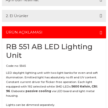
En uygun ve en hızlı çözüm için bizimle iletişime geçin.
kısmını kredi kartıyla diğer kısmını havale seçenekleriyle
Whatsapp:
0535 495 75 66
Mail:
info@fotofix.com.tr
gerçekleştirebilirsiniz.
İstanbul'da seçili ürünlerinizin hızlı teslimatı için VIP kurye hizmetimizi
Detaylı bilgi ve seçenekler için lütfen
Açıklamayı Okuyun
2. El Ürünler
tercih edebilirsiniz. Bu hizmet sayesinde, İstanbul içindeki
adreslerinize aynı gün içinde teslimat yapabilmekteyiz. İstanbul
dışındaki adresler için geçerli olmayan bu hizmetin ayrıntıları ve
2.el ürünlerimiz, 6 ay garanti süresiyle sunulmaktadır. Bu garanti,
siparişinizle ilgili bilgi almak için 0212 526 87 43 numaralı telefonu
ürünlerinizi aldığınız tarihten itibaren geçerlidir ve her türlü bakım ve
ÜRÜN AÇIKLAMASI
arayabilirsiniz.
onarım ihtiyaçlarını kapsar. Sahibinden.com üzerinden tüm 2. el
ürünlerimizi detaylı bir şekilde inceleyebilir, ürünler hakkında daha
RB 551 AB LED Lighting
fazla bilgi alabilirsiniz. Güvenli alışveriş ve destek için her zaman
yanınızdayız.
Unit
Code no: 5545
LED daylight lighting unit with two light banks for even and soft
illumination. Emitted light has absolutely no IR and UV content.
Constant current driver for flicker-free operation. Each light
equipped with 192 selected white SMD LEDs
5600 Kelvin, CRI:
96
. Elaborate
passive cooling
via LED board and light metal
housing.
Lights can be dimmed separately.