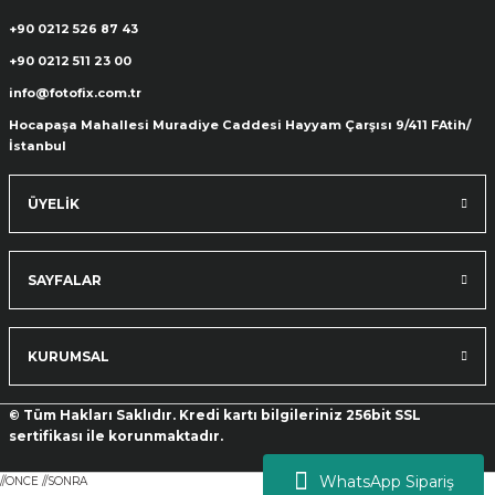
+90 0212 526 87 43
+90 0212 511 23 00
info@fotofix.com.tr
Hocapaşa Mahallesi Muradiye Caddesi Hayyam Çarşısı 9/411 FAtih/
İstanbul
ÜYELİK
SAYFALAR
KURUMSAL
© Tüm Hakları Saklıdır. Kredi kartı bilgileriniz 256bit SSL
sertifikası ile korunmaktadır.
WhatsApp Sipariş
//ONCE
//SONRA