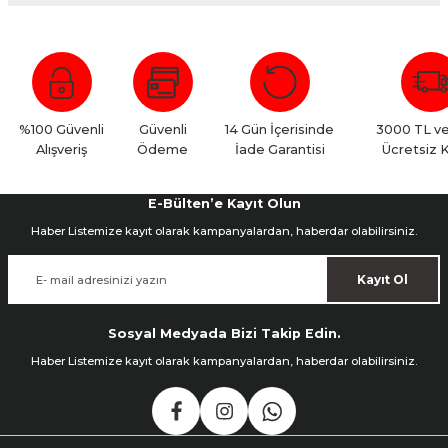
Bu ürüne ilk yorumu siz yapın!
Yorum Yaz
%100 Güvenli
Güvenli
14 Gün İçerisinde
3000 TL ve
Alışveriş
Ödeme
İade Garantisi
Ücretsiz 
E-Bülten’e Kayıt Olun
Haber Listemize kayıt olarak kampanyalardan, haberdar olabilirsiniz.
Kayıt Ol
Sosyal Medyada Bizi Takip Edin.
Haber Listemize kayıt olarak kampanyalardan, haberdar olabilirsiniz.