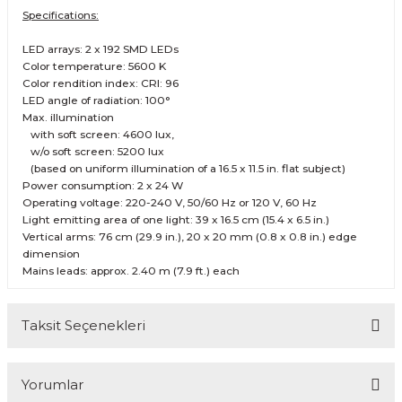
Specifications:
LED arrays: 2 x 192 SMD LEDs
Color temperature: 5600 K
Color rendition index: CRI: 96
LED angle of radiation: 100°
Max. illumination
with soft screen: 4600 lux,
w/o soft screen: 5200 lux
(based on uniform illumination of a 16.5 x 11.5 in. flat subject)
Power consumption: 2 x 24 W
Operating voltage: 220-240 V, 50/60 Hz or 120 V, 60 Hz
Light emitting area of one light: 39 x 16.5 cm (15.4 x 6.5 in.)
Vertical arms: 76 cm (29.9 in.), 20 x 20 mm (0.8 x 0.8 in.) edge
dimension
Mains leads: approx. 2.40 m (7.9 ft.) each
Taksit Seçenekleri
Yorumlar