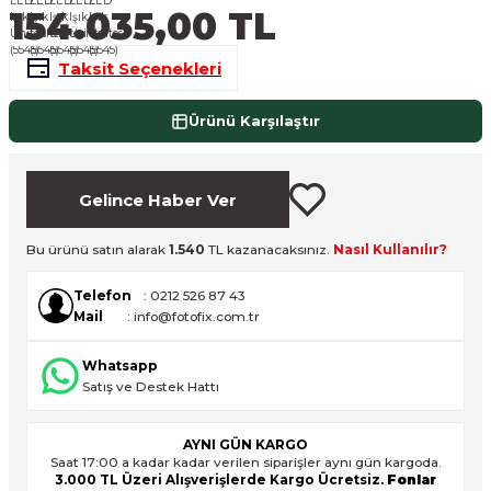
154.035,00 TL
nsleri
m Cihazları
Aksesuarları
Taksit Seçenekleri
aları
onlar
Ürünü Karşılaştır
nları
ndalar
Gelince Haber Ver
 Işıklar
Bu ürünü satın alarak
1.540
TL kazanacaksınız.
Nasıl Kullanılır?
om Standlar
Telefon
: 0212 526 87 43
Mail
: info@fotofix.com.tr
esuarları
Whatsapp
Satış ve Destek Hattı
Işıklar
uar
AYNI GÜN KARGO
Işık Setleri
Saat 17:00 a kadar kadar verilen siparişler aynı gün kargoda.
3.000 TL Üzeri Alışverişlerde Kargo Ücretsiz.
Fonlar