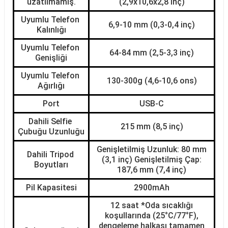
uzatılmamış.
(2,9x10,6x2,8 inç)
Uyumlu Telefon 
6,9-10 mm (0,3-0,4 inç)
Kalınlığı
Uyumlu Telefon 
64-84 mm (2,5-3,3 inç)
Genişliği
Uyumlu Telefon 
130-300g (4,6-10,6 ons)
Ağırlığı
Port
USB-C
Dahili Selfie 
215 mm (8,5 inç)
Çubuğu Uzunluğu
Genişletilmiş Uzunluk: 80 mm
Dahili Tripod 
(3,1 inç) Genişletilmiş Çap:
Boyutları
187,6 mm (7,4 inç)
Pil Kapasitesi
2900mAh
12 saat *Oda sıcaklığı
koşullarında (25°C/77°F),
dengeleme halkası tamamen