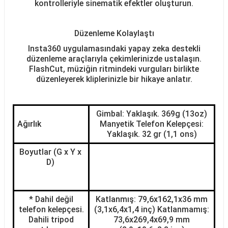
kontrolleriyle sinematik efektler oluşturun.
Düzenleme Kolaylaştı
Insta360 uygulamasındaki yapay zeka destekli
düzenleme araçlarıyla çekimlerinizde ustalaşın.
FlashCut, müziğin ritmindeki vurguları birlikte
düzenleyerek kliplerinizle bir hikaye anlatır.
Gimbal: Yaklaşık. 369g (13oz)
Ağırlık
Manyetik Telefon Kelepçesi:
Yaklaşık. 32 gr (1,1 ons)
Boyutlar (G x Y x 
D) 
* Dahil değil
Katlanmış: 79,6x162,1x36 mm
telefon kelepçesi.
(3,1x6,4x1,4 inç) Katlanmamış:
Dahili tripod
73,6x269,4x69,9 mm