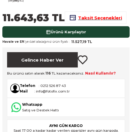
nsleri
m Cihazları
Aksesuarları
11.643,63 TL
Taksit Seçenekleri
aları
onlar
Ürünü Karşılaştır
nları
11.527,19 TL
Havale ve Eft
'ye özel alacağınız ürün fiyatı :
ndalar
Gelince Haber Ver
 Işıklar
Bu ürünü satın alarak
116
TL kazanacaksınız.
Nasıl Kullanılır?
om Standlar
Telefon
: 0212 526 87 43
Mail
: info@fotofix.com.tr
esuarları
Whatsapp
Işıklar
uar
Satış ve Destek Hattı
Işık Setleri
AYNI GÜN KARGO
Saat 17:00 a kadar kadar verilen siparişler aynı gün kargoda.