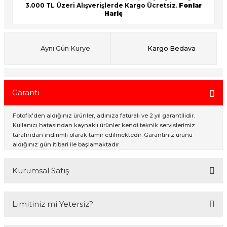
3.000 TL Üzeri Alışverişlerde Kargo Ücretsiz.
Fonlar
Hariç
ık Setleri
ar
Aynı Gün Kurye
Kargo Bedava
onlar
rlar
Garanti
Fotofix'den aldığınız ürünler, adınıza faturalı ve 2 yıl garantilidir.
Kullanıcı hatasından kaynaklı ürünler kendi teknik servislerimiz
tarafından indirimli olarak tamir edilmektedir. Garantiniz ürünü
aldığınız gün itibari ile başlamaktadır.
Kurumsal Satış
2007 Yılından bu yana hizmet veren Fotofix İstanbulda 2 mağaza ve
Limitiniz mi Yetersiz?
online web sitesi olan www.fotofix.com.tr üzerinden hizmet
vermektedir. Profesyonel çalışma arkadaşlarımız tarafından en iyi
hizmet verilmektedir. Özel ve Devlet kurumlarına hizmet veren Fotofix