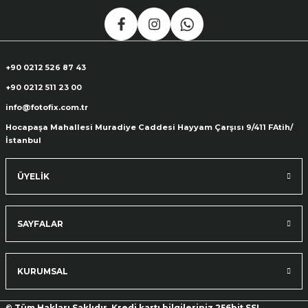
+90 0212 526 87 43
+90 0212 511 23 00
info@fotofix.com.tr
Hocapaşa Mahallesi Muradiye Caddesi Hayyam Çarşısı 9/411 FAtih/
İstanbul
ÜYELİK
SAYFALAR
KURUMSAL
© Tüm Hakları Saklıdır. Kredi kartı bilgileriniz 256bit SSL