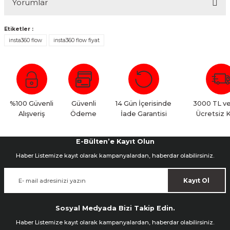
Yorumlar
Etiketler :
insta360 flow
insta360 flow fiyat
Bu ürüne ilk yorumu siz yapın!
Yorum Yaz
%100 Güvenli
Güvenli
14 Gün İçerisinde
3000 TL ve
Alışveriş
Ödeme
İade Garantisi
Ücretsiz 
E-Bülten’e Kayıt Olun
Haber Listemize kayıt olarak kampanyalardan, haberdar olabilirsiniz.
Kayıt Ol
Sosyal Medyada Bizi Takip Edin.
Haber Listemize kayıt olarak kampanyalardan, haberdar olabilirsiniz.