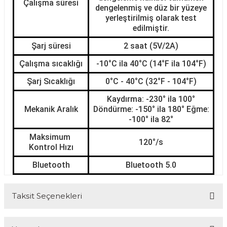
Çalışma süresi
dengelenmiş ve düz bir yüzeye
yerleştirilmiş olarak test
edilmiştir.
Şarj süresi
2 saat (5V/2A)
Çalışma sıcaklığı
-10°C ila 40°C (14°F ila 104°F)
Şarj Sıcaklığı
0°C - 40°C (32°F - 104°F)
Kaydırma: -230° ila 100°
Mekanik Aralık
Döndürme: -150° ila 180° Eğme:
-100° ila 82°
Maksimum 
120°/s
Kontrol Hızı
Bluetooth
Bluetooth 5.0
Taksit Seçenekleri