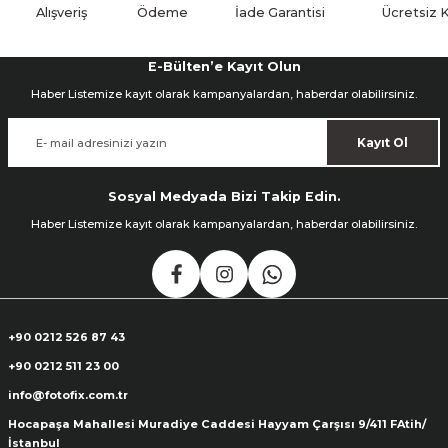
Alışveriş
Ödeme
İade Garantisi
Ücretsiz 
E-Bülten’e Kayıt Olun
Haber Listemize kayıt olarak kampanyalardan, haberdar olabilirsiniz.
Kayıt Ol
Sosyal Medyada Bizi Takip Edin.
Haber Listemize kayıt olarak kampanyalardan, haberdar olabilirsiniz.
+90 0212 526 87 43
+90 0212 511 23 00
info@fotofix.com.tr
Hocapaşa Mahallesi Muradiye Caddesi Hayyam Çarşısı 9/411 FAtih/
İstanbul