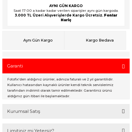
AYNI GÜN KARGO
Saat 17:00 a kadar kadar verilen siparişler aynı gün kargoda.
3.000 TL Üzeri Alışverişlerde Kargo Ücretsiz.
Fonlar
ık Setleri
ar
Hariç
onlar
Aynı Gün Kargo
Kargo Bedava
rlar
Garanti
Fotofix'den aldığınız ürünler, adınıza faturalı ve 2 yıl garantilidir.
Kullanıcı hatasından kaynaklı ürünler kendi teknik servislerimiz
tarafından indirimli olarak tamir edilmektedir. Garantiniz ürünü
aldığınız gün itibari ile başlamaktadır.
Kurumsal Satış
2007 Yılından bu yana hizmet veren Fotofix İstanbulda 2 mağaza ve
Limitiniz mi Yetersiz?
online web sitesi olan www.fotofix.com.tr üzerinden hizmet