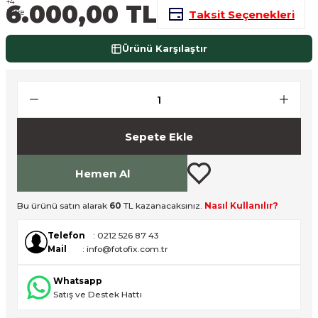
6.000,00 TL
Taksit Seçenekleri
nsleri
m Cihazları
Aksesuarları
Ürünü Karşılaştır
aları
onlar
nları
ndalar
Sepete Ekle
 Işıklar
Hemen Al
om Standlar
Bu ürünü satın alarak
60
TL kazanacaksınız.
Nasıl Kullanılır?
esuarları
Telefon
: 0212 526 87 43
Mail
: info@fotofix.com.tr
Işıklar
uar
Whatsapp
Satış ve Destek Hattı
Işık Setleri