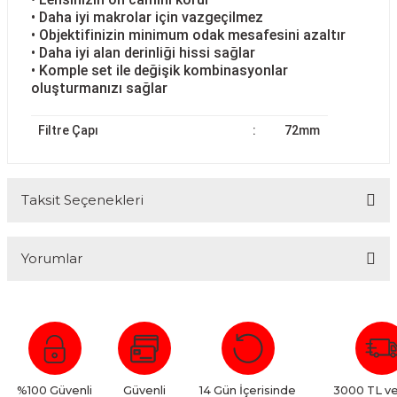
• Daha iyi makrolar için vazgeçilmez
• Objektifinizin minimum odak mesafesini azaltır
• Daha iyi alan derinliği hissi sağlar
• Komple set ile değişik kombinasyonlar
oluşturmanızı sağlar
Filtre Çapı
:
72mm
Taksit Seçenekleri
Yorumlar
Bu ürüne ilk yorumu siz yapın!
Yorum Yaz
%100 Güvenli
Güvenli
14 Gün İçerisinde
3000 TL ve