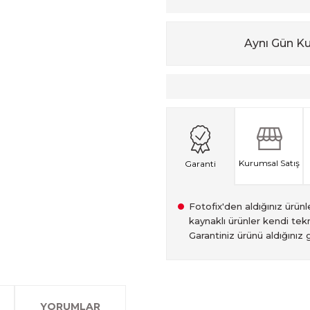
Aynı Gün K
Kurumsal Satış
Garanti
Fotofix'den aldığınız ürünler
kaynaklı ürünler kendi tekn
Garantiniz ürünü aldığınız g
2007 Yılından bu yana hiz
Kredi kartınızın limitinin
İstanbul'da seçili ürünlerin
2.el ürünlerimiz, 6 ay garan
olan www.fotofix.com.tr 
farklı kredi kartını birleşt
Bu hizmet sayesinde, İstan
tarihten itibaren geçerlidi
YORUMLAR