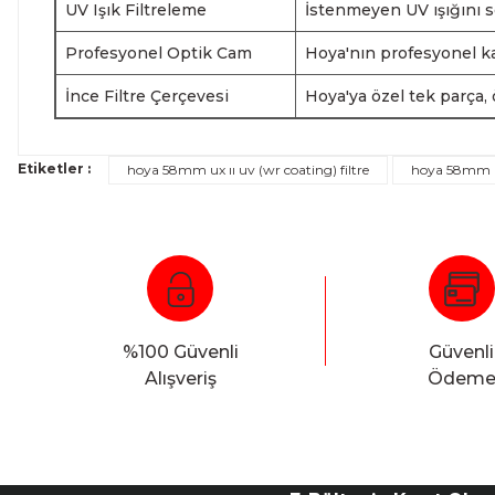
UV Işık Filtreleme
İstenmeyen UV ışığını s
Profesyonel Optik Cam
Hoya'nın profesyonel kal
İnce Filtre Çerçevesi
Hoya'ya özel tek parça, ön
Etiketler :
hoya 58mm ux ıı uv (wr coating) filtre
hoya 58mm ux
%100 Güvenli
Güvenli
Alışveriş
Ödem