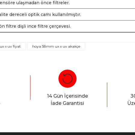
ensöre ulaşmadan önce filtreler.
ite dereceli optik camı kullanılmıştır.
 filtre dişli ince filtre çerçevesi.
 ıı uv fiyat
hoya 58mm ux ıı uv akakçe
Bu ürüne ilk yorumu siz yapın!
Yorum Yaz
14 Gün İçerisinde
3
e
İade Garantisi
Üze