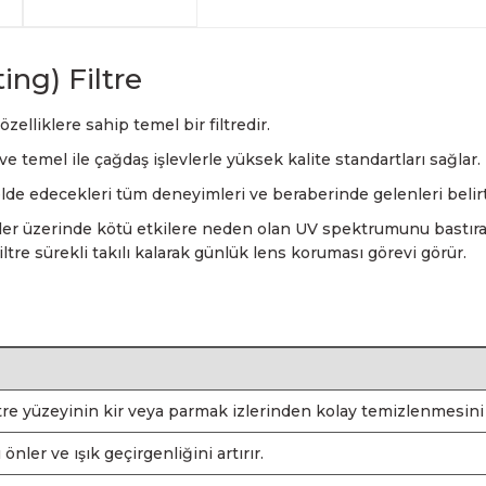
arkadaşlarımız tarafından 
havale seçenekleriyle gerçe
yapabilmekteyiz. İstanbul d
Sahibinden.com üzerinden tü
hizmet veren Fotofix yüzle
Detaylı bilgi ve seçenekler
ve siparişinizle ilgili bilg
hakkında daha fazla bilgi a
En uygun ve en hızlı çözüm 
yanınızdayız.
Whatsapp:
0535 495 75 
ng) Filtre
zelliklere sahip temel bir filtredir.
lır ve temel ile çağdaş işlevlerle yüksek kalite standartları sağlar.
ak elde edecekleri tüm deneyimleri ve beraberinde gelenleri bel
üler üzerinde kötü etkilere neden olan UV spektrumunu bastırabi
filtre sürekli takılı kalarak günlük lens koruması görevi görür.
iltre yüzeyinin kir veya parmak izlerinden kolay temizlenmesini 
nler ve ışık geçirgenliğini artırır.