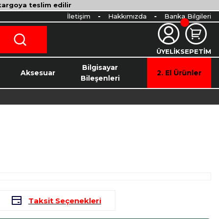
 kargoya teslim edilir
İletişim
Hakkımızda
Banka Bilgileri
ÜYELİK
SEPETİM
o
Bilgisayar
Aksesuar
2. El Ürünler
Bileşenleri
Taksit Seçenekleri