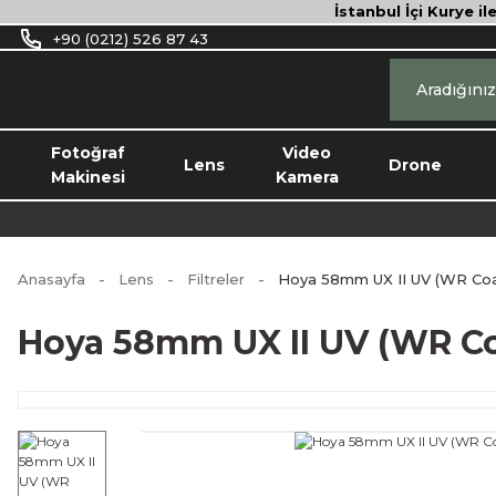
İstanbul İçi Kurye il
+90 (0212) 526 87 43
Fotoğraf
Video
Lens
Drone
Makinesi
Kamera
Anasayfa
Lens
Filtreler
Hoya 58mm UX II UV (WR Coat
Hoya 58mm UX II UV (WR Coa