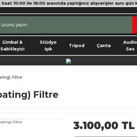
e Saat 10:00 ile 16:00 arasında yaptığınız alışverişler aynı gün
Gimbal &
Stüdyo
Audi
Tripod
Çanta
Sabitleyici
Işık
Ses
ing) Filtre
ting) Filtre
3.100,00 TL