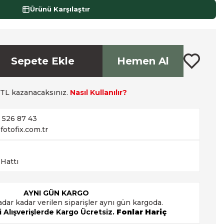
Ürünü Karşılaştır
Sepete Ekle
Hemen Al
TL kazanacaksınız.
Nasıl Kullanılır?
2 526 87 43
fotofix.com.tr
 Hattı
AYNI GÜN KARGO
adar kadar verilen siparişler aynı gün kargoda.
 Alışverişlerde Kargo Ücretsiz.
Fonlar Hariç