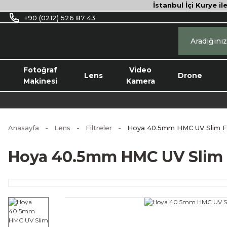
İstanbul İçi Kurye il
+90 (0212) 526 87 43
Fotoğraf
Video
Lens
Drone
Makinesi
Kamera
Anasayfa
Lens
Filtreler
Hoya 40.5mm HMC UV Slim Fi
Hoya 40.5mm HMC UV Slim F