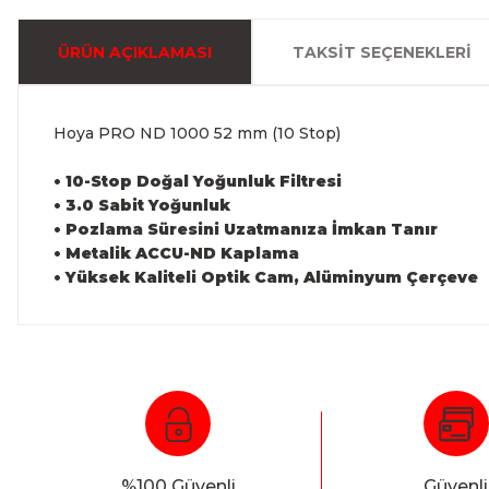
ÜRÜN AÇIKLAMASI
TAKSIT SEÇENEKLERI
Hoya PRO ND 1000 52 mm (10 Stop)
• 10-Stop Doğal Yoğunluk Filtresi
• 3.0 Sabit Yoğunluk
• Pozlama Süresini Uzatmanıza İmkan Tanır
• Metalik ACCU-ND Kaplama
• Yüksek Kaliteli Optik Cam, Alüminyum Çerçeve
%100 Güvenli
Güvenli