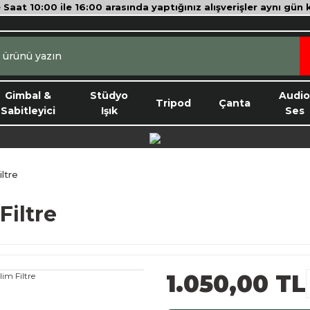
e Saat 10:00 ile 16:00 arasında yaptığınız alışverişler aynı gün
Gimbal &
Stüdyo
Audi
Tripod
Çanta
Sabitleyici
Işık
Ses
ltre
iltre
1.050,00 TL