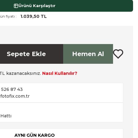
Ürünü Karşılaştır
1.039,50 TL
ün fiyatı :
Sepete Ekle
Hemen Al
TL kazanacaksınız.
Nasıl Kullanılır?
2 526 87 43
fotofix.com.tr
 Hattı
AYNI GÜN KARGO