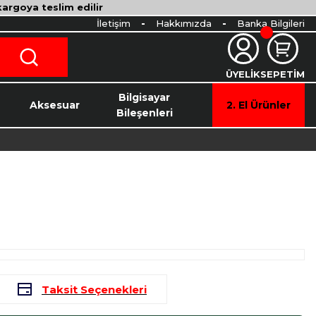
 kargoya teslim edilir
İletişim
Hakkımızda
Banka Bilgileri
ÜYELİK
SEPETİM
o
Bilgisayar
Aksesuar
2. El Ürünler
Bileşenleri
Taksit Seçenekleri