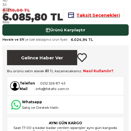
nsleri
m Cihazları
Aksesuarları
6.210,00 TL
6.085,80 TL
Taksit Seçenekleri
aları
onlar
Ürünü Karşılaştır
nları
6.024,94 TL
Havale ve Eft
'ye özel alacağınız ürün fiyatı :
ndalar
Gelince Haber Ver
 Işıklar
Bu ürünü satın alarak
61
TL kazanacaksınız.
Nasıl Kullanılır?
om Standlar
Telefon
: 0212 526 87 43
Mail
: info@fotofix.com.tr
esuarları
Whatsapp
Işıklar
uar
Satış ve Destek Hattı
Işık Setleri
AYNI GÜN KARGO
Saat 17:00 a kadar kadar verilen siparişler aynı gün kargoda.