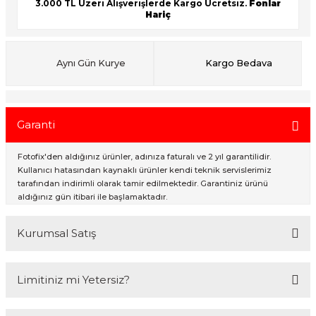
3.000 TL Üzeri Alışverişlerde Kargo Ücretsiz.
Fonlar
Hariç
ık Setleri
ar
Aynı Gün Kurye
Kargo Bedava
onlar
rlar
Garanti
Fotofix'den aldığınız ürünler, adınıza faturalı ve 2 yıl garantilidir.
Kullanıcı hatasından kaynaklı ürünler kendi teknik servislerimiz
tarafından indirimli olarak tamir edilmektedir. Garantiniz ürünü
aldığınız gün itibari ile başlamaktadır.
Kurumsal Satış
2007 Yılından bu yana hizmet veren Fotofix İstanbulda 2 mağaza ve
Limitiniz mi Yetersiz?
online web sitesi olan www.fotofix.com.tr üzerinden hizmet
vermektedir. Profesyonel çalışma arkadaşlarımız tarafından en iyi
hizmet verilmektedir. Özel ve Devlet kurumlarına hizmet veren Fotofix
Kredi kartınızın limitinin yeterli olmaması durumunda endişelenmeyin!