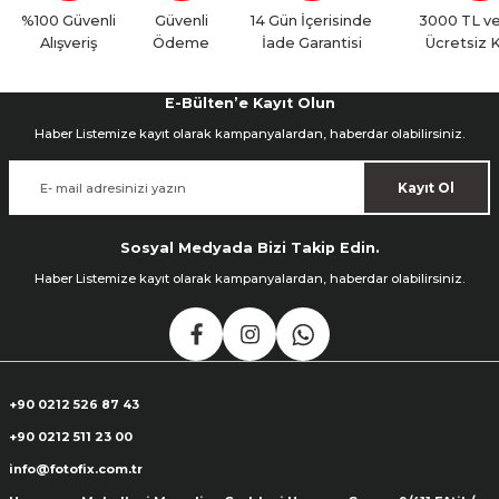
Yorum Yaz
%100 Güvenli
Güvenli
14 Gün İçerisinde
3000 TL ve
Alışveriş
Ödeme
İade Garantisi
Ücretsiz 
E-Bülten’e Kayıt Olun
Haber Listemize kayıt olarak kampanyalardan, haberdar olabilirsiniz.
Kayıt Ol
Sosyal Medyada Bizi Takip Edin.
Haber Listemize kayıt olarak kampanyalardan, haberdar olabilirsiniz.
+90 0212 526 87 43
+90 0212 511 23 00
info@fotofix.com.tr