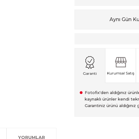
Aynı Gün K
Kurumsal Satış
Garanti
Fotofix'den aldığınız ürünler
kaynaklı ürünler kendi tekn
Garantiniz ürünü aldığınız g
2007 Yılından bu yana hiz
Kredi kartınızın limitinin
İstanbul'da seçili ürünlerin
2.el ürünlerimiz, 6 ay garan
olan www.fotofix.com.tr 
farklı kredi kartını birleşt
Bu hizmet sayesinde, İstan
tarihten itibaren geçerlidi
YORUMLAR