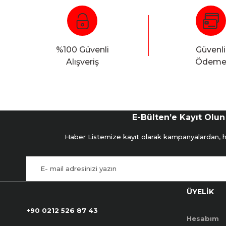
%100 Güvenli
Güvenli
Alışveriş
Ödem
E-Bülten’e Kayıt Olun
Haber Listemize kayıt olarak kampanyalardan, hab
ÜYELİK
+90 0212 526 87 43
Hesabım