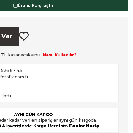
Ürünü Karşılaştır
 Ver
TL kazanacaksınız.
Nasıl Kullanılır?
2 526 87 43
fotofix.com.tr
 Hattı
AYNI GÜN KARGO
adar kadar verilen siparişler aynı gün kargoda.
 Alışverişlerde Kargo Ücretsiz.
Fonlar Hariç