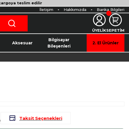
 kargoya teslim edilir
İletişim
Hakkımızda
Banka Bilgileri
ÜYELİK
SEPETİM
o
Bilgisayar
Aksesuar
2. El Ürünler
Bileşenleri
L
Taksit Seçenekleri