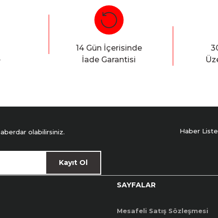
Bu ürüne ilk yorumu siz yapın!
Yorum Yaz
14 Gün İçerisinde
3
e
İade Garantisi
Üze
Haber Liste
erdar olabilirsiniz.
Kayıt Ol
SAYFALAR
Mesafeli Satış Sözleşmesi