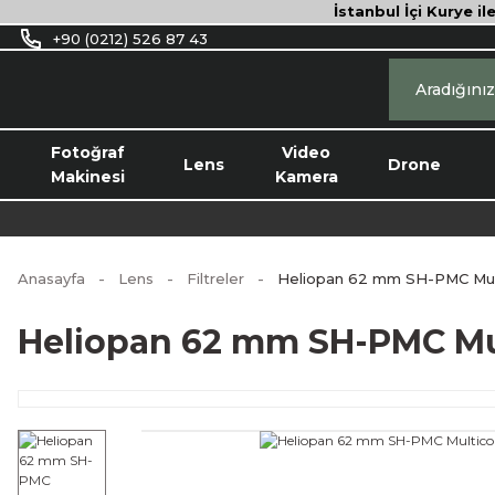
İstanbul İçi Kurye il
+90 (0212) 526 87 43
Fotoğraf
Video
Lens
Drone
Makinesi
Kamera
Anasayfa
Lens
Filtreler
Heliopan 62 mm SH-PMC Multi
Heliopan 62 mm SH-PMC Mult