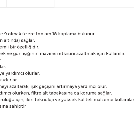
arkadaşlarımız tarafından 
havale seçenekleriyle gerçe
yapabilmekteyiz. İstanbul d
Sahibinden.com üzerinden tü
hizmet veren Fotofix yüzle
Detaylı bilgi ve seçenekler
ve siparişinizle ilgili bilg
hakkında daha fazla bilgi a
En uygun ve en hızlı çözüm 
yanınızdayız.
Whatsapp:
0535 495 75 
de 9 olmak üzere toplam 18 kaplama bulunur.
 altında) sağlar.
li bir özelliğidir.
ek ve gün ışığının mavimsi etkisini azaltmak için kullanılır.
.
lar.
 yardımcı olurlar.
sudurlar.
yi azaltarak, ışık geçişini artırmaya yardımcı olur.
mcı olurken, filtre alt tabakasına da koruma sağlar.
uluğu için, ileri teknoloji ve yüksek kaliteli malzeme kullanılar
sına sahiptir