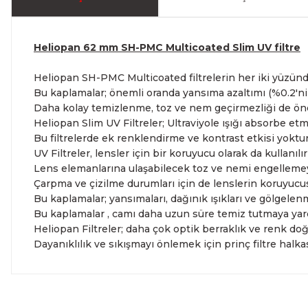
Heliopan 62 mm SH-PMC Multicoated Slim UV filtre
Heliopan SH-PMC Multicoated filtrelerin her iki yüzün
Bu kaplamalar; önemli oranda yansıma azaltımı (%0.2'nin
Daha kolay temizlenme, toz ve nem geçirmezliği de önem
Heliopan Slim UV Filtreler; Ultraviyole ışığı absorbe etm
Bu filtrelerde ek renklendirme ve kontrast etkisi yoktur
UV Filtreler, lensler için bir koruyucu olarak da kullanılır
Lens elemanlarına ulaşabilecek toz ve nemi engellemeye
Çarpma ve çizilme durumları için de lenslerin koruyucu
Bu kaplamalar; yansımaları, dağınık ışıkları ve gölgelenme
Bu kaplamalar , camı daha uzun süre temiz tutmaya yardı
Heliopan Filtreler; daha çok optik berraklık ve renk doğr
Dayanıklılık ve sıkışmayı önlemek için prinç filtre halka