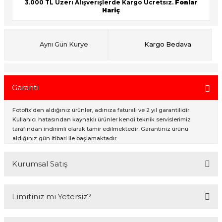
3.000 TL Üzeri Alışverişlerde Kargo Ücretsiz.
Fonlar
Hariç
ık Setleri
ar
Aynı Gün Kurye
Kargo Bedava
onlar
rlar
Garanti
Fotofix'den aldığınız ürünler, adınıza faturalı ve 2 yıl garantilidir.
Kullanıcı hatasından kaynaklı ürünler kendi teknik servislerimiz
tarafından indirimli olarak tamir edilmektedir. Garantiniz ürünü
aldığınız gün itibari ile başlamaktadır.
Kurumsal Satış
2007 Yılından bu yana hizmet veren Fotofix İstanbulda 2 mağaza ve
Limitiniz mi Yetersiz?
online web sitesi olan www.fotofix.com.tr üzerinden hizmet
vermektedir. Profesyonel çalışma arkadaşlarımız tarafından en iyi
hizmet verilmektedir. Özel ve Devlet kurumlarına hizmet veren Fotofix
Kredi kartınızın limitinin yeterli olmaması durumunda endişelenmeyin!