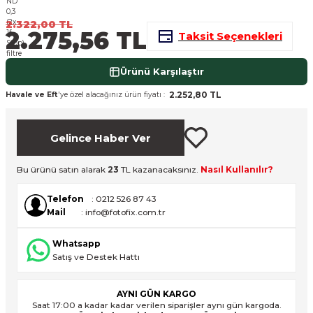
nsleri
m Cihazları
Aksesuarları
2.322,00 TL
2.275,56 TL
Taksit Seçenekleri
aları
onlar
Ürünü Karşılaştır
nları
2.252,80 TL
Havale ve Eft
'ye özel alacağınız ürün fiyatı :
ndalar
Gelince Haber Ver
 Işıklar
Bu ürünü satın alarak
23
TL kazanacaksınız.
Nasıl Kullanılır?
om Standlar
Telefon
: 0212 526 87 43
Mail
: info@fotofix.com.tr
esuarları
Whatsapp
Işıklar
uar
Satış ve Destek Hattı
Işık Setleri
AYNI GÜN KARGO
Saat 17:00 a kadar kadar verilen siparişler aynı gün kargoda.