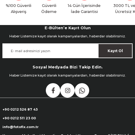
Yorum Yaz
%100 Güvenli
Güvenli
14 Gün İçerisinde
3000 TL ve
Alışveriş
Ödeme
İade Garantisi
Ücretsiz 
E-Bülten’e Kayıt Olun
Haber Listemize kayıt olarak kampanyalardan, haberdar olabilirsiniz.
Kayıt Ol
Sosyal Medyada Bizi Takip Edin.
Haber Listemize kayıt olarak kampanyalardan, haberdar olabilirsiniz.
+90 0212 526 87 43
+90 0212 511 23 00
info@fotofix.com.tr