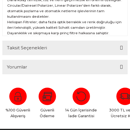
Circular/Dairesel Polarizer, Linear Polarizer'den farklı olarak,
otomatik pozlama ve otomatik netleme işlevlerinin tam
kullanılmasını destekler.
Heliopan Filtreler; daha fazla optik berraklık ve renk doğruluğu için
ileri teknolojili, yüksek kaliteli Schott camdan üretilmiştir.
Dayanıklılık ve sıkışmaya karşı prinç filtre halkasına sahiptir.
Taksit Seçenekleri
Yorumlar
Bu ürüne ilk yorumu siz yapın!
Yorum Yaz
%100 Güvenli
Güvenli
14 Gün İçerisinde
3000 TL ve
Alışveriş
Ödeme
İade Garantisi
Ücretsiz 