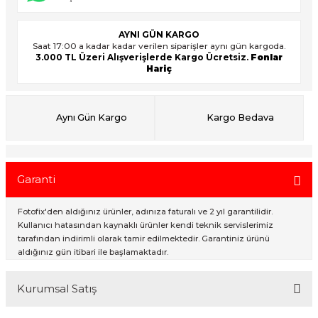
AYNI GÜN KARGO
Saat 17:00 a kadar kadar verilen siparişler aynı gün kargoda.
ık Setleri
ar
3.000 TL Üzeri Alışverişlerde Kargo Ücretsiz.
Fonlar
Hariç
onlar
rlar
Aynı Gün Kargo
Kargo Bedava
Garanti
Fotofix'den aldığınız ürünler, adınıza faturalı ve 2 yıl garantilidir.
Kullanıcı hatasından kaynaklı ürünler kendi teknik servislerimiz
tarafından indirimli olarak tamir edilmektedir. Garantiniz ürünü
aldığınız gün itibari ile başlamaktadır.
Kurumsal Satış