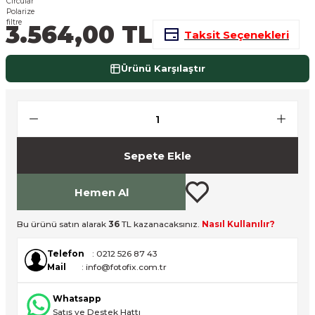
nsleri
m Cihazları
Aksesuarları
3.564,00 TL
Taksit Seçenekleri
aları
onlar
Ürünü Karşılaştır
nları
ndalar
Sepete Ekle
 Işıklar
om Standlar
Hemen Al
esuarları
Bu ürünü satın alarak
36
TL kazanacaksınız.
Nasıl Kullanılır?
Telefon
: 0212 526 87 43
Işıklar
uar
Mail
: info@fotofix.com.tr
Işık Setleri
Whatsapp
Satış ve Destek Hattı