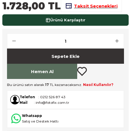
1.728,00 TL
Taksit Seçenekleri
nsleri
m Cihazları
Aksesuarları
Ürünü Karşılaştır
aları
onlar
nları
ndalar
Sepete Ekle
 Işıklar
Hemen Al
om Standlar
Bu ürünü satın alarak
17
TL kazanacaksınız.
Nasıl Kullanılır?
esuarları
Telefon
: 0212 526 87 43
Mail
: info@fotofix.com.tr
Işıklar
uar
Whatsapp
Satış ve Destek Hattı
Işık Setleri