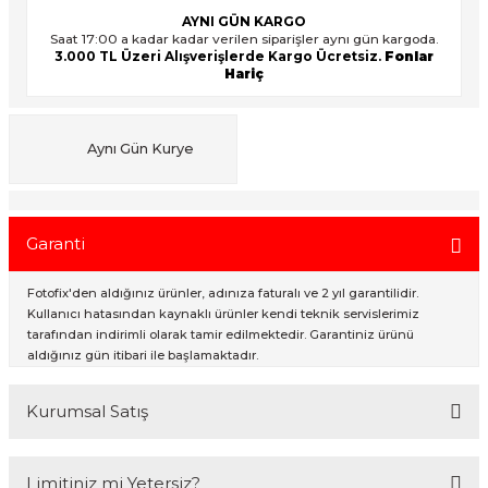
AYNI GÜN KARGO
Saat 17:00 a kadar kadar verilen siparişler aynı gün kargoda.
3.000 TL Üzeri Alışverişlerde Kargo Ücretsiz.
Fonlar
ık Setleri
ar
Hariç
onlar
Aynı Gün Kurye
rlar
Garanti
Fotofix'den aldığınız ürünler, adınıza faturalı ve 2 yıl garantilidir.
Kullanıcı hatasından kaynaklı ürünler kendi teknik servislerimiz
tarafından indirimli olarak tamir edilmektedir. Garantiniz ürünü
aldığınız gün itibari ile başlamaktadır.
Kurumsal Satış
2007 Yılından bu yana hizmet veren Fotofix İstanbulda 2 mağaza ve
Limitiniz mi Yetersiz?
online web sitesi olan www.fotofix.com.tr üzerinden hizmet