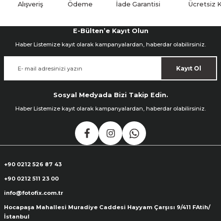
Alışveriş
Ödeme
İade Garantisi
Ücretsiz 
E-Bülten’e Kayıt Olun
Haber Listemize kayıt olarak kampanyalardan, haberdar olabilirsiniz.
Kayıt Ol
Sosyal Medyada Bizi Takip Edin.
Haber Listemize kayıt olarak kampanyalardan, haberdar olabilirsiniz.
+90 0212 526 87 43
+90 0212 511 23 00
info@fotofix.com.tr
Hocapaşa Mahallesi Muradiye Caddesi Hayyam Çarşısı 9/411 FAtih/
İstanbul