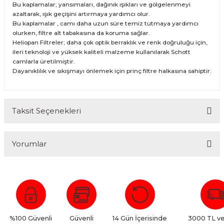
Bu kaplamalar; yansımaları, dağınık ışıkları ve gölgelenmeyi
azaltarak, ışık geçişini artırmaya yardımcı olur.
Bu kaplamalar , camı daha uzun süre temiz tutmaya yardımcı
olurken, filtre alt tabakasına da koruma sağlar.
Heliopan Filtreler; daha çok optik berraklık ve renk doğruluğu için,
ileri teknoloji ve yüksek kaliteli malzeme kullanılarak Schott
camlarla üretilmiştir.
Dayanıklılık ve sıkışmayı önlemek için prinç filtre halkasına sahiptir.
Taksit Seçenekleri
Yorumlar
Bu ürüne ilk yorumu siz yapın!
Yorum Yaz
%100 Güvenli
Güvenli
14 Gün İçerisinde
3000 TL ve