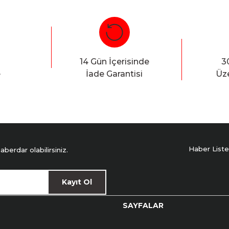
Bu ürüne ilk yorumu siz yapın!
Yorum Yaz
14 Gün İçerisinde
3
e
İade Garantisi
Üze
Haber Liste
erdar olabilirsiniz.
Kayıt Ol
SAYFALAR