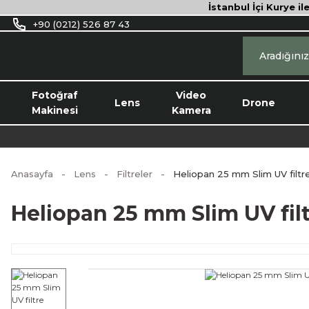
İstanbul İçi Kurye il
+90 (0212) 526 87 43
Fotoğraf
Video
Lens
Drone
Makinesi
Kamera
Anasayfa
Lens
Filtreler
Heliopan 25 mm Slim UV filtr
Heliopan 25 mm Slim UV fil