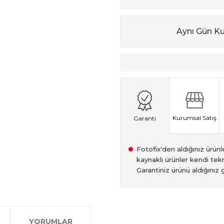
Aynı Gün K
Kurumsal Satış
Garanti
Fotofix'den aldığınız ürünler
kaynaklı ürünler kendi tekn
Garantiniz ürünü aldığınız g
2007 Yılından bu yana hiz
Kredi kartınızın limitinin
İstanbul'da seçili ürünlerin
2.el ürünlerimiz, 6 ay garan
olan www.fotofix.com.tr 
farklı kredi kartını birleşt
Bu hizmet sayesinde, İstan
tarihten itibaren geçerlidi
YORUMLAR