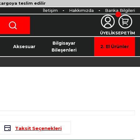
 kargoya teslim edilir
İletişim
Hakkımızda
Banka Bilgileri
ÜYELİK
SEPETİM
o
Bilgisayar
Aksesuar
2. El Ürünler
Bileşenleri
Taksit Seçenekleri