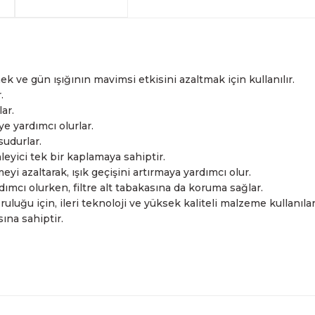
arkadaşlarımız tarafından 
havale seçenekleriyle gerçe
yapabilmekteyiz. İstanbul d
Sahibinden.com üzerinden tü
hizmet veren Fotofix yüzle
Detaylı bilgi ve seçenekler
ve siparişinizle ilgili bilg
hakkında daha fazla bilgi a
En uygun ve en hızlı çözüm 
yanınızdayız.
Whatsapp:
0535 495 75 
ek ve gün ışığının mavimsi etkisini azaltmak için kullanılır.
.
lar.
 yardımcı olurlar.
sudurlar.
eyici tek bir kaplamaya sahiptir.
yi azaltarak, ışık geçişini artırmaya yardımcı olur.
mcı olurken, filtre alt tabakasına da koruma sağlar.
uluğu için, ileri teknoloji ve yüksek kaliteli malzeme kullanılar
sına sahiptir.