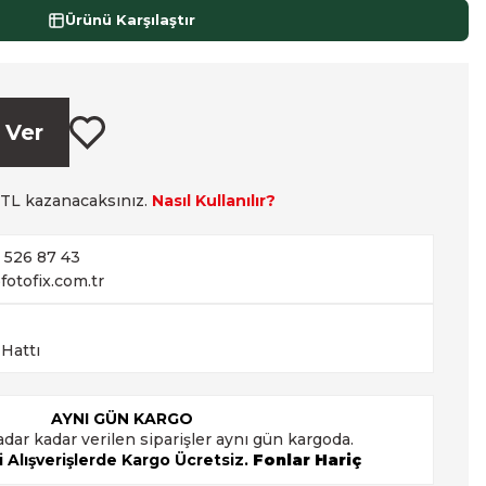
Ürünü Karşılaştır
 Ver
TL kazanacaksınız.
Nasıl Kullanılır?
2 526 87 43
fotofix.com.tr
 Hattı
AYNI GÜN KARGO
adar kadar verilen siparişler aynı gün kargoda.
 Alışverişlerde Kargo Ücretsiz.
Fonlar Hariç