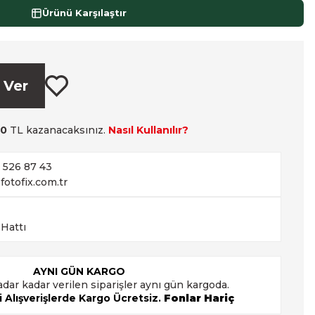
Ürünü Karşılaştır
 Ver
00
TL kazanacaksınız.
Nasıl Kullanılır?
2 526 87 43
fotofix.com.tr
 Hattı
AYNI GÜN KARGO
adar kadar verilen siparişler aynı gün kargoda.
 Alışverişlerde Kargo Ücretsiz.
Fonlar Hariç