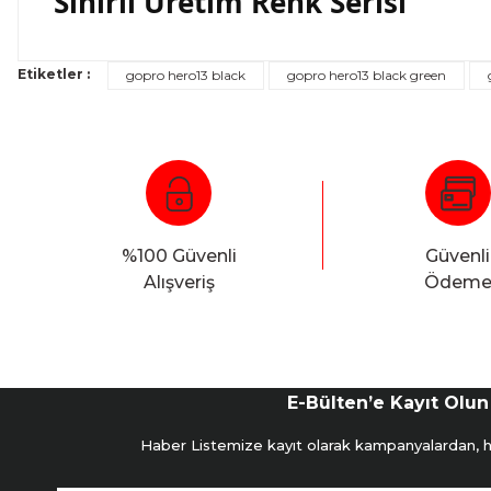
Sınırlı Üretim Renk Serisi
Etiketler :
gopro hero13 black
gopro hero13 black green
%100 Güvenli
Güvenli
Alışveriş
Ödem
E-Bülten’e Kayıt Olun
Haber Listemize kayıt olarak kampanyalardan, hab