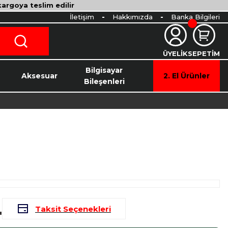
 kargoya teslim edilir
İletişim
Hakkımızda
Banka Bilgileri
ÜYELİK
SEPETİM
o
Bilgisayar
Aksesuar
2. El Ürünler
Bileşenleri
L
Taksit Seçenekleri