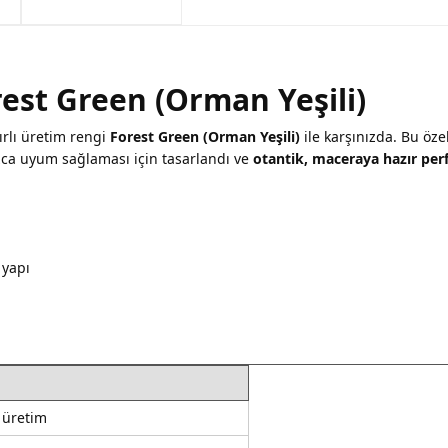
arkadaşlarımız tarafından 
havale seçenekleriyle gerçe
yapabilmekteyiz. İstanbul d
Sahibinden.com üzerinden tü
hizmet veren Fotofix yüzle
Detaylı bilgi ve seçenekler
ve siparişinizle ilgili bilg
hakkında daha fazla bilgi a
En uygun ve en hızlı çözüm 
yanınızdayız.
Whatsapp:
0535 495 75 
st Green (Orman Yeşili)
ırlı üretim rengi
Forest Green (Orman Yeşili)
ile karşınızda. Bu öze
zca uyum sağlaması için tasarlandı ve
otantik, maceraya hazır pe
u
 yapı
ı üretim