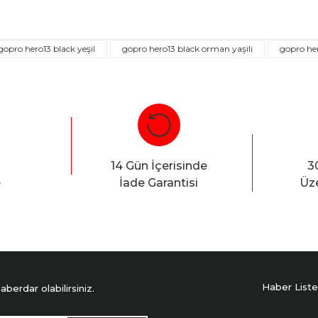
gopro hero13 black yeşil
gopro hero13 black orman yaşili
gopro her
Bu ürüne ilk yorumu siz yapın!
Yorum Yaz
14 Gün İçerisinde
3
e
İade Garantisi
Üze
Haber Liste
erdar olabilirsiniz.