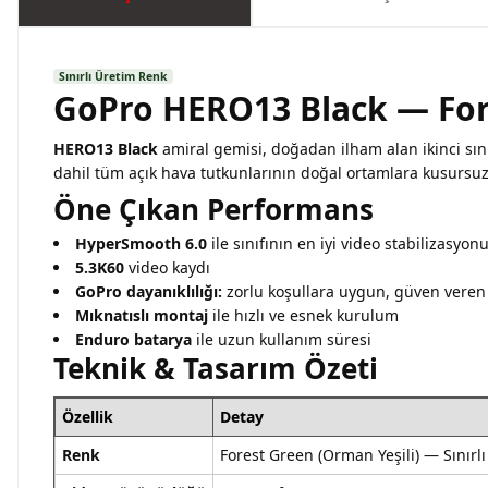
Sınırlı Üretim Renk
GoPro HERO13 Black — Fore
HERO13 Black
amiral gemisi, doğadan ilham alan ikinci sın
dahil tüm açık hava tutkunlarının doğal ortamlara kusursu
Öne Çıkan Performans
HyperSmooth 6.0
ile sınıfının en iyi video stabilizasyon
5.3K60
video kaydı
GoPro dayanıklılığı:
zorlu koşullara uygun, güven veren
Mıknatıslı montaj
ile hızlı ve esnek kurulum
Enduro batarya
ile uzun kullanım süresi
Teknik & Tasarım Özeti
Özellik
Detay
Renk
Forest Green (Orman Yeşili) — Sınırl