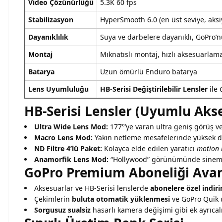
Video Çözünürlüğü
5.3K 60 fps
Stabilizasyon
HyperSmooth 6.0 (en üst seviye, aks
Dayanıklılık
Suya ve darbelere dayanıklı, GoPro’
Montaj
Mıknatıslı montaj, hızlı aksesuarlam
Batarya
Uzun ömürlü Enduro batarya
Lens Uyumluluğu
HB-Serisi Değiştirilebilir Lensler
ile
HB-Serisi Lensler (Uyumlu Aks
Ultra Wide Lens Mod:
177°’ye varan ultra geniş görüş ve 
Macro Lens Mod:
Yakın netleme mesafelerinde yüksek de
ND Filtre 4’lü Paket:
Kolayca elde edilen yaratıcı
motion 
Anamorfik Lens Mod:
“Hollywood” görünümünde sinem
GoPro Premium Aboneliği Avan
Aksesuarlar ve HB-Serisi lenslerde
abonelere özel indir
Çekimlerin
buluta otomatik yüklenmesi
ve GoPro Quik
Sorgusuz sualsiz
hasarlı kamera değişimi gibi ek ayrıcal