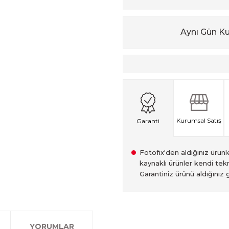
Aynı Gün K
Kurumsal Satış
Garanti
Fotofix'den aldığınız ürünler
kaynaklı ürünler kendi tekn
Garantiniz ürünü aldığınız g
2007 Yılından bu yana hiz
Kredi kartınızın limitinin
İstanbul'da seçili ürünlerin
2.el ürünlerimiz, 6 ay garan
olan www.fotofix.com.tr 
farklı kredi kartını birleşt
Bu hizmet sayesinde, İstan
tarihten itibaren geçerlidi
YORUMLAR