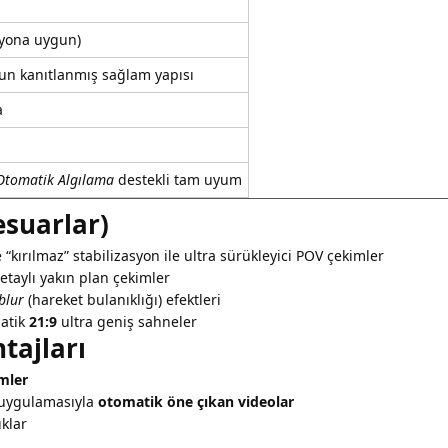
iyona uygun)
nun kanıtlanmış sağlam yapısı
a
Otomatik Algılama
destekli tam uyum
esuarlar)
“kırılmaz” stabilizasyon ile ultra sürükleyici POV çekimler
taylı yakın plan çekimler
blur
(hareket bulanıklığı) efektleri
atik
21:9
ultra geniş sahneler
tajları
imler
 uygulamasıyla
otomatik öne çıkan videolar
ıklar