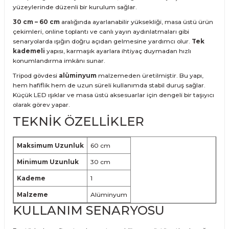
yüzeylerinde düzenli bir kurulum sağlar.
30 cm – 60 cm
aralığında ayarlanabilir yüksekliği, masa üstü ürün
çekimleri, online toplantı ve canlı yayın aydınlatmaları gibi
senaryolarda ışığın doğru açıdan gelmesine yardımcı olur.
Tek
kademeli
yapısı, karmaşık ayarlara ihtiyaç duymadan hızlı
konumlandırma imkânı sunar.
Tripod gövdesi
alüminyum
malzemeden üretilmiştir. Bu yapı,
hem hafiflik hem de uzun süreli kullanımda stabil duruş sağlar.
Küçük LED ışıklar ve masa üstü aksesuarlar için dengeli bir taşıyıcı
olarak görev yapar.
TEKNİK ÖZELLİKLER
Maksimum Uzunluk
60 cm
Minimum Uzunluk
30 cm
Kademe
1
Malzeme
Alüminyum
KULLANIM SENARYOSU