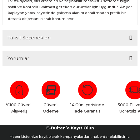
Ev stüdyoları, ofis ortamları ve taşınabilir masaüstü setlerde ışığın
sabit ve kontrollü kalması gereken durumlar için uygundur. Az yer
kaplayan yapısı sayesinde çalışma alanını daraltmadan pratik bir
destek ekipmanı olarak konumlanır.
Taksit Seçenekleri
Yorumlar
Bu ürüne ilk yorumu siz yapın!
Yorum Yaz
%100 Güvenli
Güvenli
14 Gün İçerisinde
3000 TL ve
Alışveriş
Ödeme
İade Garantisi
Ücretsiz 
E-Bülten’e Kayıt Olun
Haber Listemize kayıt olarak kampanyalardan, haberdar olabilirsiniz.