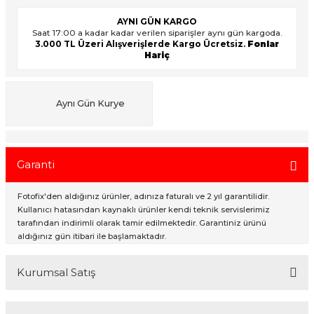
AYNI GÜN KARGO
Saat 17:00 a kadar kadar verilen siparişler aynı gün kargoda.
3.000 TL Üzeri Alışverişlerde Kargo Ücretsiz.
Fonlar
ık Setleri
ar
Hariç
onlar
Aynı Gün Kurye
rlar
Garanti
Fotofix'den aldığınız ürünler, adınıza faturalı ve 2 yıl garantilidir.
Kullanıcı hatasından kaynaklı ürünler kendi teknik servislerimiz
tarafından indirimli olarak tamir edilmektedir. Garantiniz ürünü
aldığınız gün itibari ile başlamaktadır.
Kurumsal Satış
2007 Yılından bu yana hizmet veren Fotofix İstanbulda 2 mağaza ve