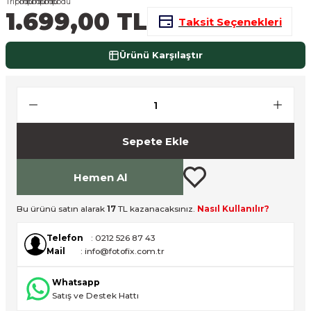
1.699,00 TL
nsleri
m Cihazları
Aksesuarları
Taksit Seçenekleri
aları
onlar
Ürünü Karşılaştır
nları
ndalar
Sepete Ekle
 Işıklar
Hemen Al
om Standlar
Bu ürünü satın alarak
17
TL kazanacaksınız.
Nasıl Kullanılır?
esuarları
Telefon
: 0212 526 87 43
Mail
: info@fotofix.com.tr
Işıklar
uar
Whatsapp
Işık Setleri
Satış ve Destek Hattı