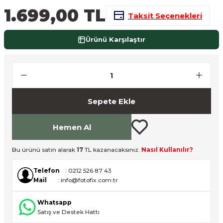
1.699,00 TL
nsleri
m Cihazları
Aksesuarları
Taksit Seçenekleri
aları
onlar
Ürünü Karşılaştır
nları
ndalar
Sepete Ekle
 Işıklar
Hemen Al
om Standlar
Bu ürünü satın alarak
17
TL kazanacaksınız.
Nasıl Kullanılır?
esuarları
Telefon
: 0212 526 87 43
Mail
: info@fotofix.com.tr
Işıklar
uar
Whatsapp
Işık Setleri
Satış ve Destek Hattı