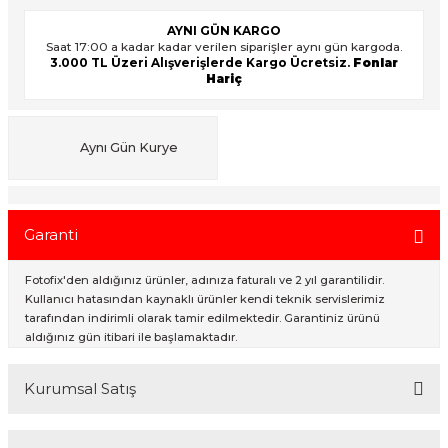
AYNI GÜN KARGO
Saat 17:00 a kadar kadar verilen siparişler aynı gün kargoda.
3.000 TL Üzeri Alışverişlerde Kargo Ücretsiz.
Fonlar
ık Setleri
ar
Hariç
onlar
Aynı Gün Kurye
rlar
Garanti
Fotofix'den aldığınız ürünler, adınıza faturalı ve 2 yıl garantilidir.
Kullanıcı hatasından kaynaklı ürünler kendi teknik servislerimiz
tarafından indirimli olarak tamir edilmektedir. Garantiniz ürünü
aldığınız gün itibari ile başlamaktadır.
Kurumsal Satış
2007 Yılından bu yana hizmet veren Fotofix İstanbulda 2 mağaza ve