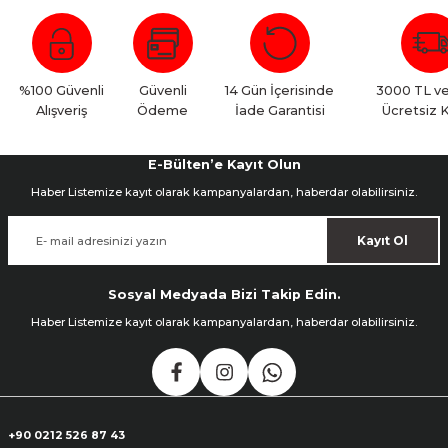
Bu ürüne ilk yorumu siz yapın!
Yorum Yaz
%100 Güvenli
Güvenli
14 Gün İçerisinde
3000 TL ve
Alışveriş
Ödeme
İade Garantisi
Ücretsiz 
E-Bülten’e Kayıt Olun
Haber Listemize kayıt olarak kampanyalardan, haberdar olabilirsiniz.
Kayıt Ol
Sosyal Medyada Bizi Takip Edin.
Haber Listemize kayıt olarak kampanyalardan, haberdar olabilirsiniz.
+90 0212 526 87 43