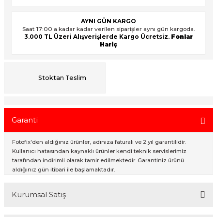
AYNI GÜN KARGO
Saat 17:00 a kadar kadar verilen siparişler aynı gün kargoda.
ık Setleri
ar
3.000 TL Üzeri Alışverişlerde Kargo Ücretsiz.
Fonlar
Hariç
onlar
Stoktan Teslim
rlar
Garanti
Fotofix'den aldığınız ürünler, adınıza faturalı ve 2 yıl garantilidir.
Kullanıcı hatasından kaynaklı ürünler kendi teknik servislerimiz
tarafından indirimli olarak tamir edilmektedir. Garantiniz ürünü
aldığınız gün itibari ile başlamaktadır.
Kurumsal Satış
2007 Yılından bu yana hizmet veren Fotofix İstanbulda 2 mağaza ve