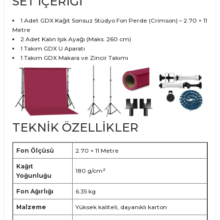
SET İÇERİĞİ
1 Adet GDX Kağıt Sonsuz Stüdyo Fon Perde (Crimson) – 2.70 × 11
Metre
2 Adet Kalın Işık Ayağı (Maks. 260 cm)
1 Takım GDX U Aparatı
1 Takım GDX Makara ve Zincir Takımı
TEKNİK ÖZELLİKLER
Fon Ölçüsü
2.70 × 11 Metre
Kağıt
180 g/cm²
Yoğunluğu
Fon Ağırlığı
6.35 kg
Malzeme
Yüksek kaliteli, dayanıklı karton