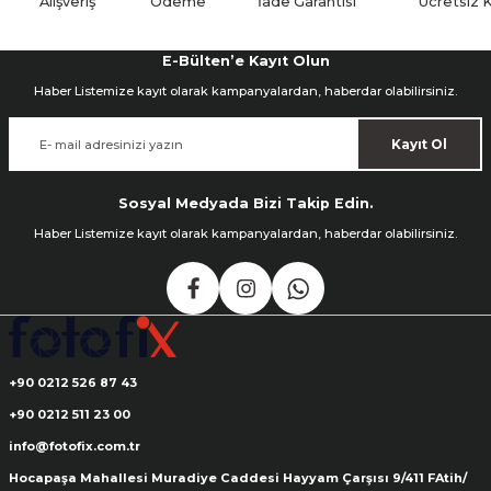
Alışveriş
Ödeme
İade Garantisi
Ücretsiz 
E-Bülten’e Kayıt Olun
Haber Listemize kayıt olarak kampanyalardan, haberdar olabilirsiniz.
Kayıt Ol
Sosyal Medyada Bizi Takip Edin.
Haber Listemize kayıt olarak kampanyalardan, haberdar olabilirsiniz.
+90 0212 526 87 43
+90 0212 511 23 00
info@fotofix.com.tr
Hocapaşa Mahallesi Muradiye Caddesi Hayyam Çarşısı 9/411 FAtih/