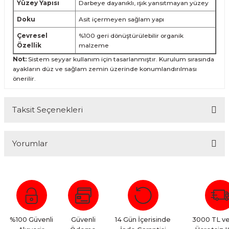
Yüzey Yapısı
Darbeye dayanıklı, ışık yansıtmayan yüzey
Doku
Asit içermeyen sağlam yapı
Çevresel
%100 geri dönüştürülebilir organik
Özellik
malzeme
Not:
Sistem seyyar kullanım için tasarlanmıştır. Kurulum sırasında
ayakların düz ve sağlam zemin üzerinde konumlandırılması
önerilir.
Taksit Seçenekleri
Yorumlar
Bu ürüne ilk yorumu siz yapın!
Yorum Yaz
%100 Güvenli
Güvenli
14 Gün İçerisinde
3000 TL ve