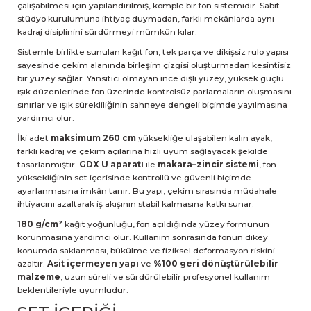
çalışabilmesi için yapılandırılmış, komple bir fon sistemidir. Sabit
stüdyo kurulumuna ihtiyaç duymadan, farklı mekânlarda aynı
kadraj disiplinini sürdürmeyi mümkün kılar.
Sistemle birlikte sunulan kağıt fon, tek parça ve dikişsiz rulo yapısı
sayesinde çekim alanında birleşim çizgisi oluşturmadan kesintisiz
bir yüzey sağlar. Yansıtıcı olmayan ince dişli yüzey, yüksek güçlü
ışık düzenlerinde fon üzerinde kontrolsüz parlamaların oluşmasını
sınırlar ve ışık sürekliliğinin sahneye dengeli biçimde yayılmasına
yardımcı olur.
İki adet
maksimum 260 cm
yüksekliğe ulaşabilen kalın ayak,
farklı kadraj ve çekim açılarına hızlı uyum sağlayacak şekilde
tasarlanmıştır.
GDX U aparatı
ile
makara–zincir sistemi
, fon
yüksekliğinin set içerisinde kontrollü ve güvenli biçimde
ayarlanmasına imkân tanır. Bu yapı, çekim sırasında müdahale
ihtiyacını azaltarak iş akışının stabil kalmasına katkı sunar.
180 g/cm²
kağıt yoğunluğu, fon açıldığında yüzey formunun
korunmasına yardımcı olur. Kullanım sonrasında fonun dikey
konumda saklanması, bükülme ve fiziksel deformasyon riskini
azaltır.
Asit içermeyen yapı
ve
%100 geri dönüştürülebilir
malzeme
, uzun süreli ve sürdürülebilir profesyonel kullanım
beklentileriyle uyumludur.