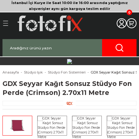
İstanbul İçi Kurye ile Saat 10:00 ile 16:00 arasında yaptığınız
Geri Dön
Geri Dön
Geri Dön
Geri Dön
Geri Dön
Geri Dön
Geri Dön
Geri Dön
Geri Dön
Geri Dön
Geri Dön
alışverişler aynı gün kargoya teslim edilir
0
akinesi
era
bitleyici
Bileşenleri
Makinesi
nsleri
deo Kameralar
imbal
si Tripodları
rı
af Makinesi
 Lensleri
o Kameralar
ları
yici Gimbal
eri
ripodları
af Makinesi
i
lar
ici Aksesuarları
temleri
ü Tripodlar
a
arı
ar
Anasayfa
Stüdyo Işık
Stüdyo Fon Sistemleri
GDX Seyyar Kağıt Sonsuz St
GDX Seyyar Kağıt Sonsuz Stüdyo Fon
af Makinesi
ertör
 Tripodları
nlar
lar
Perde (Crimson) 2.70x11 Metre
pakları
lar
zları
ırları
rlar
ri ve Tüyler
 Aksesuarları
rları
ı
lar