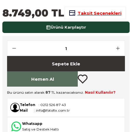
nsleri
m Cihazları
Aksesuarları
8.749,00 TL
Taksit Seçenekleri
aları
onlar
Ürünü Karşılaştır
nları
ndalar
Sepete Ekle
 Işıklar
Hemen Al
om Standlar
Bu ürünü satın alarak
87
TL kazanacaksınız.
Nasıl Kullanılır?
esuarları
Telefon
: 0212 526 87 43
Işıklar
uar
Mail
: info@fotofix.com.tr
Işık Setleri
Whatsapp
Satış ve Destek Hattı