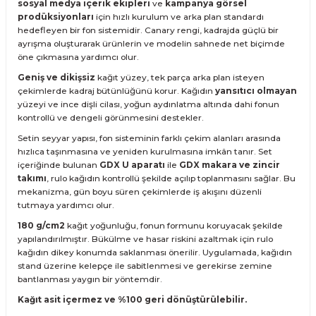
sosyal medya içerik ekipleri
ve
kampanya görsel
prodüksiyonları
için hızlı kurulum ve arka plan standardı
hedefleyen bir fon sistemidir. Canary rengi, kadrajda güçlü bir
ayrışma oluşturarak ürünlerin ve modelin sahnede net biçimde
öne çıkmasına yardımcı olur.
Geniş ve dikişsiz
kağıt yüzey, tek parça arka plan isteyen
çekimlerde kadraj bütünlüğünü korur. Kağıdın
yansıtıcı olmayan
yüzeyi ve ince dişli cilası, yoğun aydınlatma altında dahi fonun
kontrollü ve dengeli görünmesini destekler.
Setin seyyar yapısı, fon sisteminin farklı çekim alanları arasında
hızlıca taşınmasına ve yeniden kurulmasına imkân tanır. Set
içeriğinde bulunan
GDX U aparatı
ile
GDX makara ve zincir
takımı
, rulo kağıdın kontrollü şekilde açılıp toplanmasını sağlar. Bu
mekanizma, gün boyu süren çekimlerde iş akışını düzenli
tutmaya yardımcı olur.
180 g/cm2
kağıt yoğunluğu, fonun formunu koruyacak şekilde
yapılandırılmıştır. Bükülme ve hasar riskini azaltmak için rulo
kağıdın dikey konumda saklanması önerilir. Uygulamada, kağıdın
stand üzerine kelepçe ile sabitlenmesi ve gerekirse zemine
bantlanması yaygın bir yöntemdir.
Kağıt asit içermez ve %100 geri dönüştürülebilir.