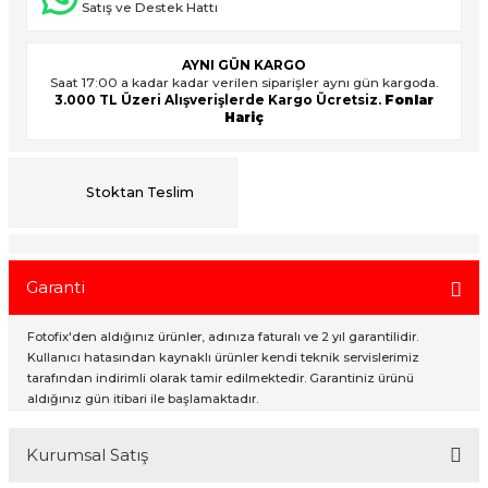
Satış ve Destek Hattı
AYNI GÜN KARGO
ık Setleri
ar
Saat 17:00 a kadar kadar verilen siparişler aynı gün kargoda.
3.000 TL Üzeri Alışverişlerde Kargo Ücretsiz.
Fonlar
Hariç
onlar
rlar
Stoktan Teslim
Garanti
Fotofix'den aldığınız ürünler, adınıza faturalı ve 2 yıl garantilidir.
Kullanıcı hatasından kaynaklı ürünler kendi teknik servislerimiz
tarafından indirimli olarak tamir edilmektedir. Garantiniz ürünü
aldığınız gün itibari ile başlamaktadır.
Kurumsal Satış