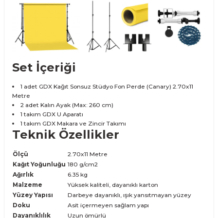
Set İçeriği
1 adet GDX Kağıt Sonsuz Stüdyo Fon Perde (Canary) 2.70x11
Metre
2 adet Kalın Ayak (Max: 260 cm)
1 takım GDX U Aparatı
1 takım GDX Makara ve Zincir Takımı
Teknik Özellikler
Ölçü
2.70x11 Metre
Kağıt Yoğunluğu
180 g/cm2
Ağırlık
6.35 kg
Malzeme
Yüksek kaliteli, dayanıklı karton
Yüzey Yapısı
Darbeye dayanıklı, ışık yansıtmayan yüzey
Doku
Asit içermeyen sağlam yapı
Dayanıklılık
Uzun ömürlü