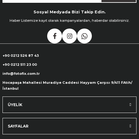
Sosyal Medyada Bizi Takip Edin.
Haber Listemize kayıt olarak kampanyalardan, haberdar olabilirsiniz.
+90 0212 526 87 43
+90 0212 511 23 00
info@fotofix.com.tr
Hocapaşa Mahallesi Muradiye Caddesi Hayyam Çarşısı 9/411 FAtih/
İstanbul
ÜYELİK
SAYFALAR