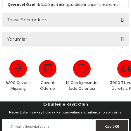
Çevresel Özellik
%100 geri dönüştürülebilir organik malzeme
Taksit Seçenekleri
Yorumlar
Bu ürüne ilk yorumu siz yapın!
Yorum Yaz
%100 Güvenli
Güvenli
14 Gün İçerisinde
3000 TL ve
Alışveriş
Ödeme
İade Garantisi
Ücretsiz 
E-Bülten’e Kayıt Olun
Haber Listemize kayıt olarak kampanyalardan, haberdar olabilirsiniz.
Kayıt Ol