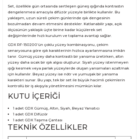
Set, özellikle gün ortasında sertleşen güneş ışığında kontrastın
dengelenmesi amacıyla difüzör yüzeyle birlikte kullanılır. Bu
yaklaşım, uzun süreli çekim günlerinde ışık dengesinin
bozulmadan devam etmesini destekler. Katlanabilir yapı, açık
ölçüsünün yaklaşık üçte birine kadar küçülerek set
değişimlerinde hızlı kurulum ve toplama avantajı sağlar.
GDX RF-150200’ün çoklu yüzey kombinasyonu, çekim
senaryosuna göre ışık karakterinin hızlıca ayarlanmasına imkân
tanır. Gümüş yüzey daha kontrastlı bir yansıma üretirken, altın
yüzey daha sıcak bir ışık algısı oluşturur. Siyah yüzey istenmeyen
ışığı kesmek veya parlak yüzeylerde oluşan yansımaları azaltmak
için kullanılır. Beyaz yüzey ise nötr ve yumuşak bir yansıma
karakteri sunar. Bu yapı, tek bir set ile büyük hacimli çekimlerin
kontrollü bir iş akışıyla yönetilmesini mümkün kılar.
KUTU İÇERİĞİ
1 adet GDX Gümüş, Altın, Siyah, Beyaz Yansıtıcı
1 adet GDX Difüzör
1 adet GDX Taşıma Çantası
TEKNİK ÖZELLİKLER