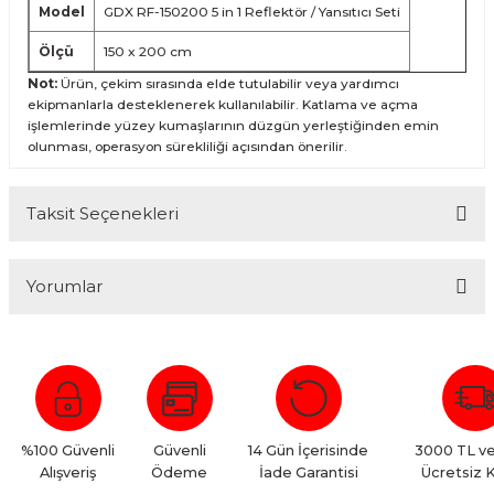
Model
GDX RF-150200 5 in 1 Reflektör / Yansıtıcı Seti
Ölçü
150 x 200 cm
Not:
Ürün, çekim sırasında elde tutulabilir veya yardımcı
ekipmanlarla desteklenerek kullanılabilir. Katlama ve açma
işlemlerinde yüzey kumaşlarının düzgün yerleştiğinden emin
olunması, operasyon sürekliliği açısından önerilir.
Taksit Seçenekleri
Yorumlar
Bu ürüne ilk yorumu siz yapın!
Yorum Yaz
%100 Güvenli
Güvenli
14 Gün İçerisinde
3000 TL ve
Alışveriş
Ödeme
İade Garantisi
Ücretsiz 