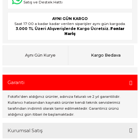
Satış ve Destek Hattı
AYNI GÜN KARGO
ık Setleri
ar
Saat 17:00 a kadar kadar verilen siparişler aynı gün kargoda.
3.000 TL Üzeri Alışverişlerde Kargo Ücretsiz.
Fonlar
Hariç
onlar
rlar
Aynı Gün Kurye
Kargo Bedava
Garanti
Fotofix'den aldığınız ürünler, adınıza faturalı ve 2 yıl garantilidir.
Kullanıcı hatasından kaynaklı ürünler kendi teknik servislerimiz
tarafından indirimli olarak tamir edilmektedir. Garantiniz ürünü
aldığınız gün itibari ile başlamaktadır.
Kurumsal Satış