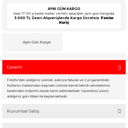
AYNI GÜN KARGO
Saat 17:00 a kadar kadar verilen siparişler aynı gün kargoda.
3.000 TL Üzeri Alışverişlerde Kargo Ücretsiz.
Fonlar
ık Setleri
ar
Hariç
onlar
Aynı Gün Kurye
rlar
Garanti
Fotofix'den aldığınız ürünler, adınıza faturalı ve 2 yıl garantilidir.
Kullanıcı hatasından kaynaklı ürünler kendi teknik servislerimiz
tarafından indirimli olarak tamir edilmektedir. Garantiniz ürünü
aldığınız gün itibari ile başlamaktadır.
Kurumsal Satış
2007 Yılından bu yana hizmet veren Fotofix İstanbulda 2 mağaza ve