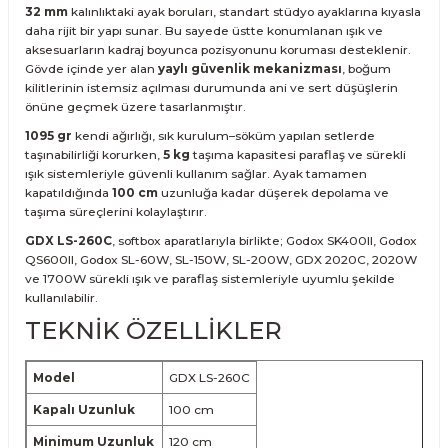
32 mm
kalınlıktaki ayak boruları, standart stüdyo ayaklarına kıyasla
daha rijit bir yapı sunar. Bu sayede üstte konumlanan ışık ve
aksesuarların kadraj boyunca pozisyonunu koruması desteklenir.
Gövde içinde yer alan
yaylı güvenlik mekanizması
, boğum
kilitlerinin istemsiz açılması durumunda ani ve sert düşüşlerin
önüne geçmek üzere tasarlanmıştır.
1095 gr
kendi ağırlığı, sık kurulum–söküm yapılan setlerde
taşınabilirliği korurken,
5 kg
taşıma kapasitesi paraflaş ve sürekli
ışık sistemleriyle güvenli kullanım sağlar. Ayak tamamen
kapatıldığında
100 cm
uzunluğa kadar düşerek depolama ve
taşıma süreçlerini kolaylaştırır.
GDX LS-260C
, softbox aparatlarıyla birlikte; Godox SK400II, Godox
QS600II, Godox SL-60W, SL-150W, SL-200W, GDX 2020C, 2020W
ve 1700W sürekli ışık ve paraflaş sistemleriyle uyumlu şekilde
kullanılabilir.
TEKNİK ÖZELLİKLER
Model
GDX LS-260C
Kapalı Uzunluk
100 cm
Minimum Uzunluk
120 cm