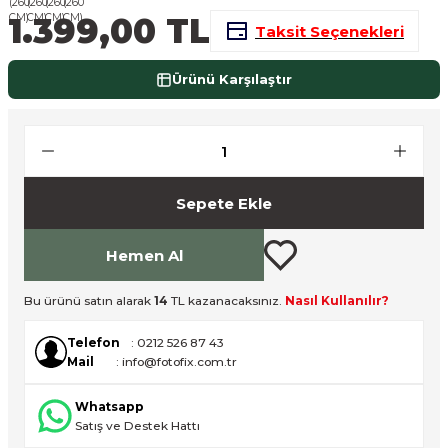
1.399,00 TL
nsleri
m Cihazları
Aksesuarları
Taksit Seçenekleri
aları
onlar
Ürünü Karşılaştır
nları
ndalar
Sepete Ekle
 Işıklar
Hemen Al
om Standlar
Bu ürünü satın alarak
14
TL kazanacaksınız.
Nasıl Kullanılır?
esuarları
Telefon
: 0212 526 87 43
Mail
: info@fotofix.com.tr
Işıklar
uar
Whatsapp
Işık Setleri
Satış ve Destek Hattı