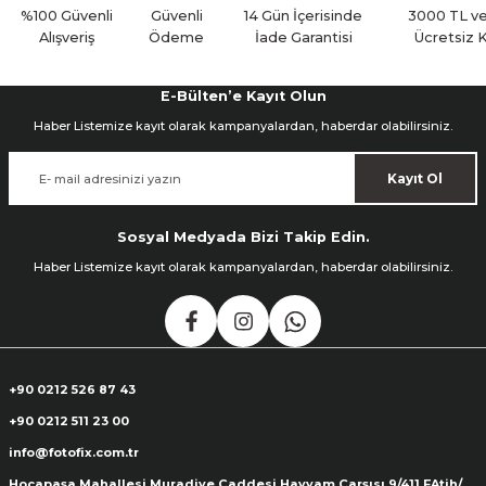
Yorum Yaz
%100 Güvenli
Güvenli
14 Gün İçerisinde
3000 TL ve
Alışveriş
Ödeme
İade Garantisi
Ücretsiz 
E-Bülten’e Kayıt Olun
Haber Listemize kayıt olarak kampanyalardan, haberdar olabilirsiniz.
Kayıt Ol
Sosyal Medyada Bizi Takip Edin.
Haber Listemize kayıt olarak kampanyalardan, haberdar olabilirsiniz.
+90 0212 526 87 43
+90 0212 511 23 00
info@fotofix.com.tr
Hocapaşa Mahallesi Muradiye Caddesi Hayyam Çarşısı 9/411 FAtih/