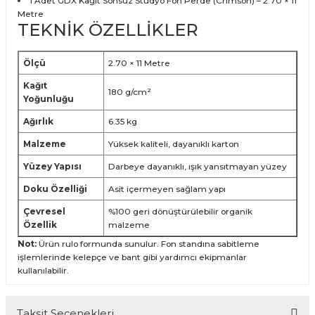
1 Adet GDX Kağıt Sonsuz Stüdyo Fon Perde (Crimson) – 2.70 × 11
Metre
TEKNİK ÖZELLİKLER
Ölçü
2.70 × 11 Metre
Kağıt
180 g/cm²
Yoğunluğu
Ağırlık
6.35 kg
Malzeme
Yüksek kaliteli, dayanıklı karton
Yüzey Yapısı
Darbeye dayanıklı, ışık yansıtmayan yüzey
Doku Özelliği
Asit içermeyen sağlam yapı
Çevresel
%100 geri dönüştürülebilir organik
Özellik
malzeme
Not:
Ürün rulo formunda sunulur. Fon standına sabitleme
işlemlerinde kelepçe ve bant gibi yardımcı ekipmanlar
kullanılabilir.
Taksit Seçenekleri