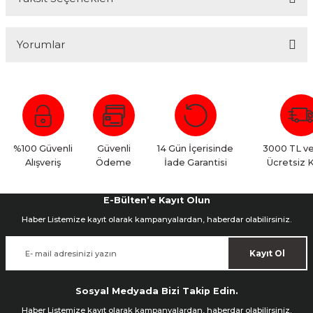
Yorumlar
Bu ürüne ilk yorumu siz yapın!
Yorum Yaz
%100 Güvenli
Güvenli
14 Gün İçerisinde
3000 TL ve
Alışveriş
Ödeme
İade Garantisi
Ücretsiz 
E-Bülten’e Kayıt Olun
Haber Listemize kayıt olarak kampanyalardan, haberdar olabilirsiniz.
Kayıt Ol
Sosyal Medyada Bizi Takip Edin.
Haber Listemize kayıt olarak kampanyalardan, haberdar olabilirsiniz.