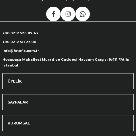
+90 0212 526 87 43
+90 0212 511 23 00
info@fotofix.com.tr
Hocapaşa Mahallesi Muradiye Caddesi Hayyam Çarşısı 9/411 FAtih/
İstanbul
ÜYELİK
SAYFALAR
KURUMSAL