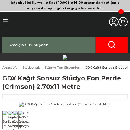
İstanbul İçi Kurye ile Saat 10:00 ile 16:00 arasında yaptığınız
Geri Dön
Geri Dön
Geri Dön
Geri Dön
Geri Dön
Geri Dön
Geri Dön
Geri Dön
Geri Dön
Geri Dön
Geri Dön
alışverişler aynı gün kargoya teslim edilir
akinesi
era
bitleyici
Bileşenleri
Makinesi
nsleri
deo Kameralar
imbal
si Tripodları
rı
af Makinesi
 Lensleri
o Kameralar
ları
yici Gimbal
eri
ripodları
af Makinesi
i
lar
ici Aksesuarları
temleri
ü Tripodlar
a
arı
ar
Anasayfa
Stüdyo Işık
Stüdyo Fon Sistemleri
GDX Kağıt Sonsuz Stüdyo Fo
GDX Kağıt Sonsuz Stüdyo Fon Perde
af Makinesi
ertör
 Tripodları
nlar
lar
(Crimson) 2.70x11 Metre
pakları
lar
zları
ırları
rlar
ri ve Tüyler
 Aksesuarları
rları
ı
lar