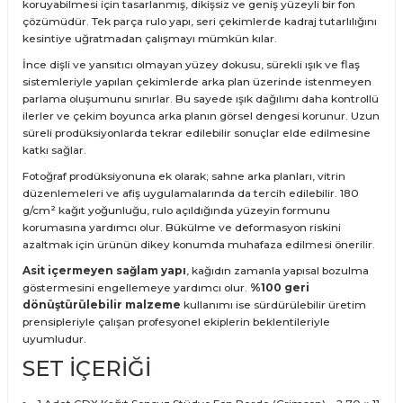
koruyabilmesi için tasarlanmış, dikişsiz ve geniş yüzeyli bir fon
çözümüdür. Tek parça rulo yapı, seri çekimlerde kadraj tutarlılığını
kesintiye uğratmadan çalışmayı mümkün kılar.
İnce dişli ve yansıtıcı olmayan yüzey dokusu, sürekli ışık ve flaş
sistemleriyle yapılan çekimlerde arka plan üzerinde istenmeyen
parlama oluşumunu sınırlar. Bu sayede ışık dağılımı daha kontrollü
ilerler ve çekim boyunca arka planın görsel dengesi korunur. Uzun
süreli prodüksiyonlarda tekrar edilebilir sonuçlar elde edilmesine
katkı sağlar.
Fotoğraf prodüksiyonuna ek olarak; sahne arka planları, vitrin
düzenlemeleri ve afiş uygulamalarında da tercih edilebilir. 180
g/cm² kağıt yoğunluğu, rulo açıldığında yüzeyin formunu
korumasına yardımcı olur. Bükülme ve deformasyon riskini
azaltmak için ürünün dikey konumda muhafaza edilmesi önerilir.
Asit içermeyen sağlam yapı
, kağıdın zamanla yapısal bozulma
göstermesini engellemeye yardımcı olur.
%100 geri
dönüştürülebilir malzeme
kullanımı ise sürdürülebilir üretim
prensipleriyle çalışan profesyonel ekiplerin beklentileriyle
uyumludur.
SET İÇERİĞİ