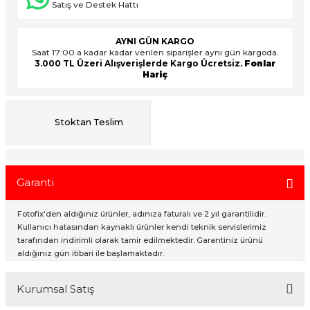
Satış ve Destek Hattı
AYNI GÜN KARGO
ık Setleri
ar
Saat 17:00 a kadar kadar verilen siparişler aynı gün kargoda.
3.000 TL Üzeri Alışverişlerde Kargo Ücretsiz.
Fonlar
Hariç
onlar
rlar
Stoktan Teslim
Garanti
Fotofix'den aldığınız ürünler, adınıza faturalı ve 2 yıl garantilidir.
Kullanıcı hatasından kaynaklı ürünler kendi teknik servislerimiz
tarafından indirimli olarak tamir edilmektedir. Garantiniz ürünü
aldığınız gün itibari ile başlamaktadır.
Kurumsal Satış